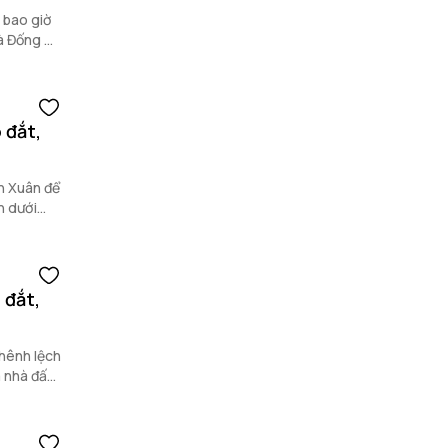
 bao giờ
và Đống Đa
 đắt,
h Xuân để
n dưới
 đắt,
chênh lệch
a nhà đất