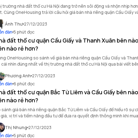
ị trường nhà đất thổ cư Hà Nội đang trở nên sôi động và nhộn nhịp hơn
t. Cùng OneHousing trả lời câu hỏi giá bán nhà riêng quận Cầu Giấy 
n nào đắt, bên nào rẻ hơn?
Ánh Thư
27/12/2023
ễn đàn
5 phút đọc
hà đất thổ cư quận Cầu Giấy và Thanh Xuân bên nào
ên nào rẻ hơn?
ng OneHousing so sánh về giá bán nhà riêng quận Cầu Giấy và Than
 cái nhìn đúng nhất về thị trường nhà đất thổ cư Hà Nội qua bài viết bê
y!
Phương Anh
27/12/2023
ễn đàn
6 phút đọc
hà đất thổ cư quận Bắc Từ Liêm và Cầu Giấy bên nào
ên nào rẻ hơn?
 sánh giá bán nhà riêng quận Bắc Từ Liêm và Cầu Giấy để hiểu rõ sự 
 giá, vị trí và tiềm năng đầu tư để đưa ra quyết định thông minh khi mu
ổ cư Hà Nội.
Thị Nhung
27/12/2023
ễn đàn
5 phút đọc