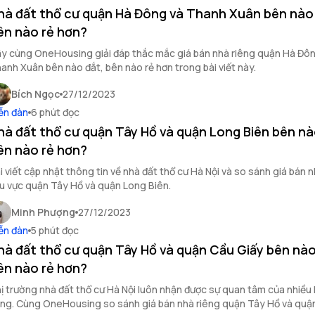
hà đất thổ cư quận Hà Đông và Thanh Xuân bên nào 
ên nào rẻ hơn?
y cùng OneHousing giải đáp thắc mắc giá bán nhà riêng quận Hà Đô
anh Xuân bên nào đắt, bên nào rẻ hơn trong bài viết này.
Bích Ngọc
27/12/2023
ễn đàn
6 phút đọc
hà đất thổ cư quận Tây Hồ và quận Long Biên bên nà
ên nào rẻ hơn?
i viết cập nhật thông tin về nhà đất thổ cư Hà Nội và so sánh giá bán 
u vực quận Tây Hồ và quận Long Biên.
Minh Phượng
27/12/2023
ễn đàn
5 phút đọc
hà đất thổ cư quận Tây Hồ và quận Cầu Giấy bên nào
ên nào rẻ hơn?
ị trường nhà đất thổ cư Hà Nội luôn nhận được sự quan tâm của nhiều
ng. Cùng OneHousing so sánh giá bán nhà riêng quận Tây Hồ và quậ