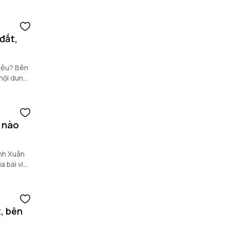
đắt,
hiêu? Bên
nội dung
 nào
nh Xuân
 bài viết
, bên