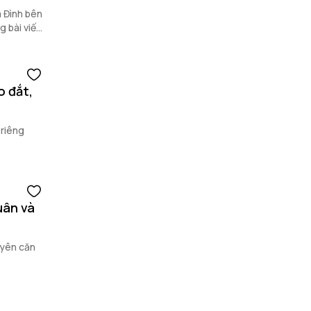
 Đình bên
 bài viết
o đắt,
 riêng
uân và
uyên căn