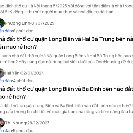
ao dịch thổ cư Hà Nội tháng 5/2025 sôi động với tâm điểm là nhà tron
ới 6 tỷ đồng – thu hút người mua thực và nhà đầu tư dài hạn.
Phương Linh
01/07/2025
ễn đàn
8 phút đọc
hà đất thổ cư quận Long Biên và Hai Bà Trưng bên nà
ên nào rẻ hơn?
 sánh nhà đất thổ cư Hà Nội quận Long Biên và Hai Bà Trưng bên nào 
o rẻ hơn? Hãy cùng đọc nội dung bài viết dưới của OneHousing để đượ
p.
Hải Yến
02/01/2024
ễn đàn
4 phút đọc
hà đất thổ cư quận Long Biên và Ba Đình bên nào đắt
ào rẻ hơn?
à đất thổ cư quận Long Biên và Ba Đình bên nào đắt, bên nào rẻ hơn? B
ng cấp thông tin chi tiết về mức giá bán nhà riêng và tiềm năng đầu t
n tại hai quận nổi tiếng của Hà Nội.
Thị Nhung
28/12/2023
ễn đàn
5 phút đọc