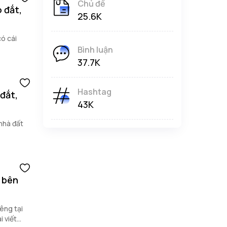
Chủ đề
 đắt,
25.6K
ó cái
Bình luận
37.7K
Hashtag
đắt,
43K
nhà đất
, bên
iêng tại
 viết