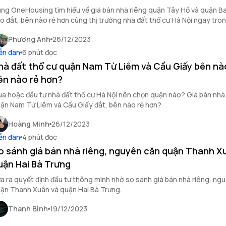
ng OneHousing tìm hiểu về giá bán nhà riêng quận Tây Hồ và quận Ba
o đắt, bên nào rẻ hơn cùng thị trường nhà đất thổ cư Hà Nội ngay trong
n dưới đây nhé!
Phương Anh
26/12/2023
ễn đàn
6 phút đọc
hà đất thổ cư quận Nam Từ Liêm và Cầu Giấy bên nà
ên nào rẻ hơn?
a hoặc đầu tư nhà đất thổ cư Hà Nội nên chọn quận nào? Giá bán nhà
ận Nam Từ Liêm và Cầu Giấy đắt, bên nào rẻ hơn?
Hoàng Minh
26/12/2023
ễn đàn
4 phút đọc
o sánh giá bán nhà riêng, nguyên căn quận Thanh X
uận Hai Bà Trưng
a ra quyết định đầu tư thông minh nhờ so sánh giá bán nhà riêng, ng
ận Thanh Xuân và quận Hai Bà Trưng.
Thanh Bình
19/12/2023