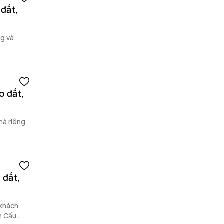
đắt,
ng và
o đắt,
nhà riêng
 đắt,
 khách
n Cầu