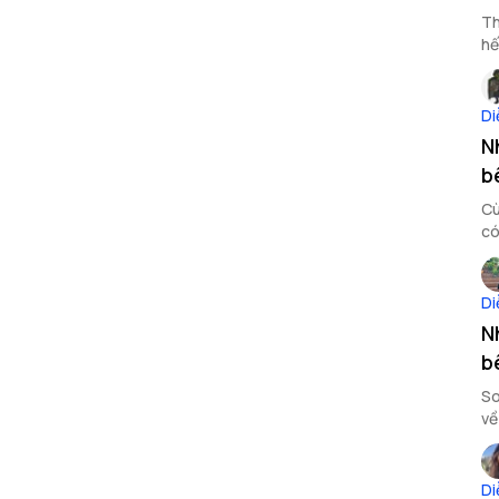
Th
hế
bê
Di
N
b
Cù
có
đâ
Di
N
b
So
về
th
Di