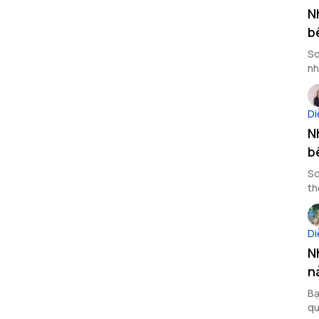
N
b
So
nh
Di
N
b
So
th
Di
N
n
Bạ
qu