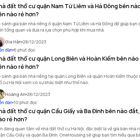
hà đất thổ cư quận Nam Từ Liêm và Hà Đông bên nào
ên nào rẻ hơn?
 sánh giá bán nhà riêng ở quận Nam Từ Liêm và Hà Đông để giúp bạn c
ìn tổng quan và đưa ra lựa chọn phù hợp khi mua nhà.
Gia Hân
28/12/2023
ễn đàn
6 phút đọc
hà đất thổ cư quận Long Biên và Hoàn Kiếm bên nào 
ên nào rẻ hơn?
 sánh giá bán nhà riêng tại quận Long Biên và quận Hoàn Kiếm thuộc 
ổ cư Hà Nội xem có sự khác biệt như thế nào.
Hoàng An
28/12/2023
ễn đàn
10 phút đọc
hà đất thổ cư quận Cầu Giấy và Ba Đình bên nào đắt
ào rẻ hơn?
n đang quan tâm về nhà đất thổ cư Hà Nội, đặc biệt là về giá bán nhà r
ận Cầu Giấy và quận Ba Đình. OneHousing sẽ giúp bạn tìm hiểu qua bài