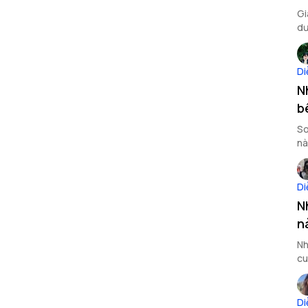
Gi
dư
Di
N
b
So
nà
đá
Di
N
n
Nh
cu
sả
Di