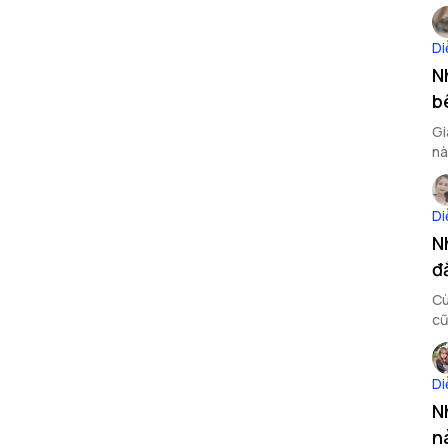
sa
Di
N
b
Gi
nà
củ
Di
N
đ
Cù
cũ
sa
Di
N
n