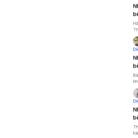
N
b
Hã
Th
Di
N
b
Bà
kh
Di
N
b
Th
hà