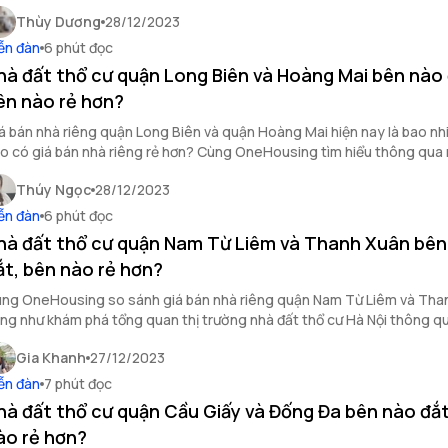
u.
Thùy Dương
28/12/2023
ễn đàn
6 phút đọc
hà đất thổ cư quận Long Biên và Hoàng Mai bên nào 
ên nào rẻ hơn?
á bán nhà riêng quận Long Biên và quận Hoàng Mai hiện nay là bao n
o có giá bán nhà riêng rẻ hơn? Cùng OneHousing tìm hiểu thông qua 
a bài viết dưới đây.
Thúy Ngọc
28/12/2023
ễn đàn
6 phút đọc
hà đất thổ cư quận Nam Từ Liêm và Thanh Xuân bên
ắt, bên nào rẻ hơn?
ng OneHousing so sánh giá bán nhà riêng quận Nam Từ Liêm và Tha
ng như khám phá tổng quan thị trường nhà đất thổ cư Hà Nội thông qua
u!
Gia Khanh
27/12/2023
ễn đàn
7 phút đọc
hà đất thổ cư quận Cầu Giấy và Đống Đa bên nào đắt
ào rẻ hơn?