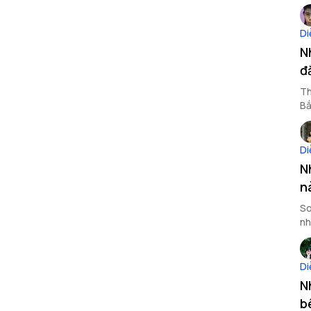
Gi
Di
N
đ
Th
Bắ
bà
Di
N
n
So
nh
Di
N
b