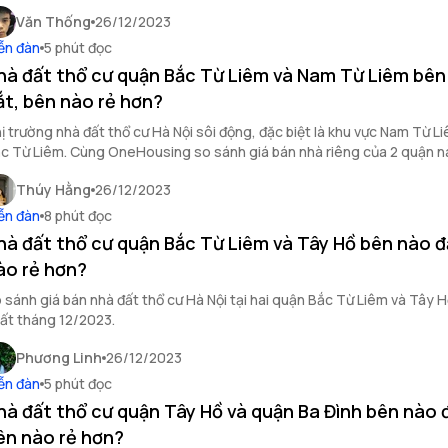
ấy qua bài viết sau!
Văn Thống
26/12/2023
ễn đàn
5 phút đọc
hà đất thổ cư quận Bắc Từ Liêm và Nam Từ Liêm bên
ắt, bên nào rẻ hơn?
ị trường nhà đất thổ cư Hà Nội sôi động, đặc biệt là khu vực Nam Từ L
c Từ Liêm. Cùng OneHousing so sánh giá bán nhà riêng của 2 quận n
i viết sau!
Thúy Hằng
26/12/2023
ễn đàn
8 phút đọc
hà đất thổ cư quận Bắc Từ Liêm và Tây Hồ bên nào đ
ào rẻ hơn?
 sánh giá bán nhà đất thổ cư Hà Nội tại hai quận Bắc Từ Liêm và Tây 
ất tháng 12/2023.
Phương Linh
26/12/2023
ễn đàn
5 phút đọc
hà đất thổ cư quận Tây Hồ và quận Ba Đình bên nào 
ên nào rẻ hơn?