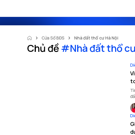
Cửa Sổ BĐS
Nhà đất thổ cư Hà Nội
Chủ đề
#
Nhà đất thổ c
Di
V
t
Tì
đấ
Di
G
d