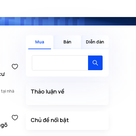
Mua
Bán
Diễn đàn
cư
Thảo luận về
 tại nhà
Chủ đề nổi bật
ngõ