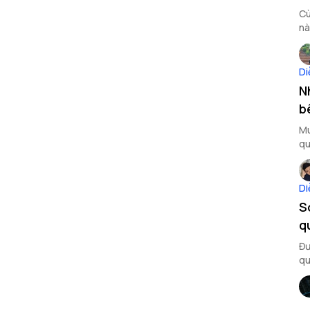
Cù
nà
bê
Di
N
b
Mu
qu
Di
S
q
Đư
qu