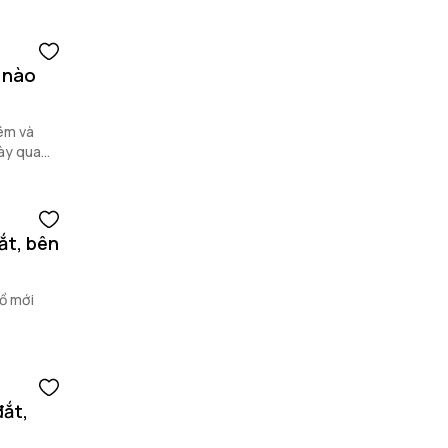
 nào
iêm và
ày qua
ắt, bên
Hồ mới
đắt,