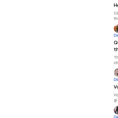
H
Cá
th
Di
Q
t
Th
ch
Di
V
Vợ
gì
Di