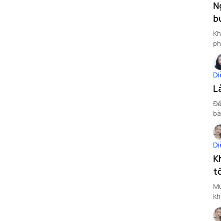
N
b
Kh
ph
đề
Di
L
Để
bà
Di
K
t
Mu
kh
mu