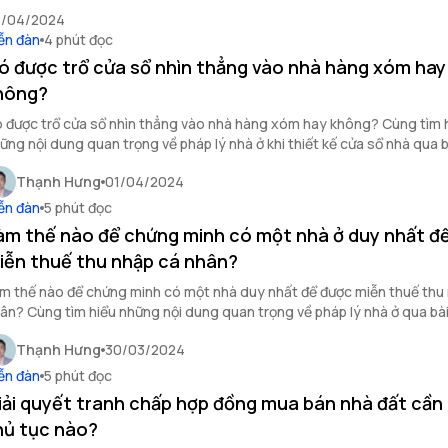
u đây để đảm bảo đầy đủ quyền lợi của bạn.
4/04/2024
ễn đàn
4 phút đọc
ó được trổ cửa sổ nhìn thẳng vào nhà hàng xóm hay
hông?
 được trổ cửa sổ nhìn thẳng vào nhà hàng xóm hay không? Cùng tìm 
ững nội dung quan trọng về pháp lý nhà ở khi thiết kế cửa sổ nhà qua b
u.
Thạnh Hưng
01/04/2024
ễn đàn
5 phút đọc
àm thế nào để chứng minh có một nhà ở duy nhất đ
iễn thuế thu nhập cá nhân?
m thế nào để chứng minh có một nhà duy nhất để được miễn thuế thu
ân? Cùng tìm hiểu những nội dung quan trọng về pháp lý nhà ở qua bài 
Thạnh Hưng
30/03/2024
ễn đàn
5 phút đọc
iải quyết tranh chấp hợp đồng mua bán nhà đất cần
hủ tục nào?