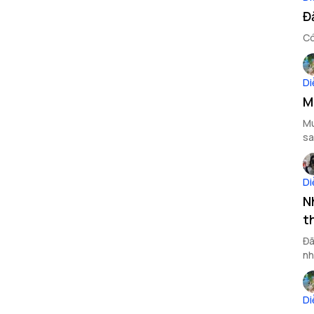
Đ
Có
Di
M
Mu
sa
Di
N
t
Đã
nh
Di