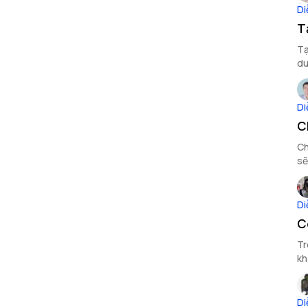
Di
T
Tạ
du
Di
C
Ch
sẽ
Di
C
Tr
kh
hà
Di