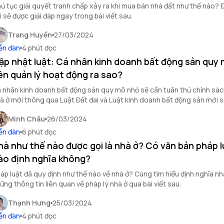
ủ tục giải quyết tranh chấp xảy ra khi mua bán nhà đất như thế nào? 
i sẽ được giải đáp ngay trong bài viết sau.
Trang Huyền
27/03/2024
ễn đàn
4 phút đọc
ập nhật luật: Cá nhân kinh doanh bất động sản quy
ên quản lý hoạt động ra sao?
 nhân kinh doanh bất động sản quy mô nhỏ sẽ cần tuân thủ chính sác
à ở mới thông qua Luật Đất đai và Luật kinh doanh bất động sản mới s
Minh Châu
26/03/2024
ễn đàn
6 phút đọc
hà như thế nào được gọi là nhà ở? Có văn bản pháp l
ào định nghĩa không?
áp luật đã quy định như thế nào về nhà ở? Cùng tìm hiểu định nghĩa nh
ững thông tin liên quan về pháp lý nhà ở qua bài viết sau.
Thạnh Hưng
25/03/2024
ễn đàn
4 phút đọc