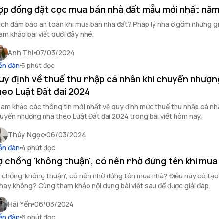
ợp đồng đặt cọc mua bán nhà đất mẫu mới nhất nă
ch đảm bảo an toàn khi mua bán nhà đất? Pháp lý nhà ở gồm những g
am khảo bài viết dưới đây nhé.
Anh Thi
07/03/2024
ễn đàn
5 phút đọc
uy định về thuế thu nhập cá nhân khi chuyển nhượn
heo Luật Đất đai 2024
am khảo các thông tin mới nhất về quy định mức thuế thu nhập cá nh
uyển nhượng nhà theo Luật Đất đai 2024 trong bài viết hôm nay.
Thúy Ngọc
06/03/2024
ễn đàn
4 phút đọc
ợ chồng 'không thuận', có nên nhờ đứng tên khi mua
 chồng 'không thuận', có nên nhờ đứng tên mua nhà? Điều này có tạo r
 hay không? Cùng tham khảo nội dung bài viết sau để được giải đáp.
Hải Yến
06/03/2024
ễn đàn
6 phút đọc