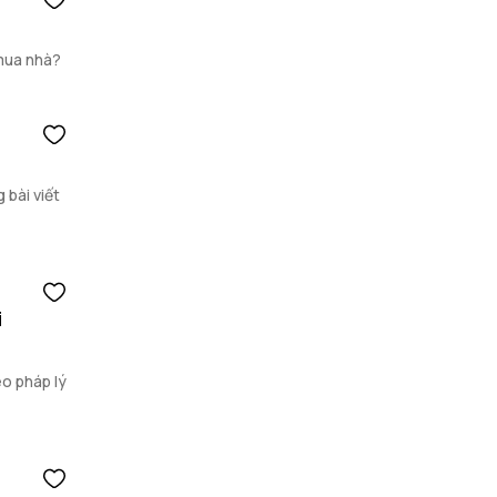
 mua nhà?
 bài viết
i
eo pháp lý