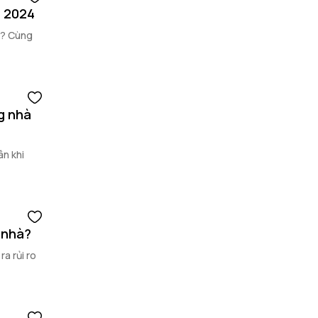
m 2024
ì? Cùng
g nhà
ân khi
 nhà?
a rủi ro