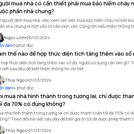
gười mua nhà có cần thiết phải mua bảo hiểm cháy 
uộc phần nhà chung?
i quyết định mua nhà, việc xem xét việc mua bảo hiểm cháy nổ bắt bu
ần nhà chung là một yếu tố cần xem xét. Cùng tìm hiểu thêm thông ti
 pháp lý nhà ở này ngay sau đây.
Ngọc Linh
25/03/2024
ễn đàn
5 phút đọc
àm thế nào để hợp thức diện tích tăng thêm vào sổ
 hợp thức diện tích tăng thêm vào sổ đỏ, người sử dụng cần làm gì?
i viết sau đây để biết thêm thông tin chi tiết.
Thúy Ngọc
21/03/2024
ễn đàn
4 phút đọc
hi mua nhà hình thành trong tương lai, chỉ được tha
ối đa 70% có đúng không?
a nhà hình thành trong tương lai chỉ được thanh toán tối đa 70% có 
ông? Theo dõi bài viết sau đây để biết giá trị tối đa được phép thanh t
a nhà hình thành trong tương lai.
Thúy Ngọc
21/03/2024