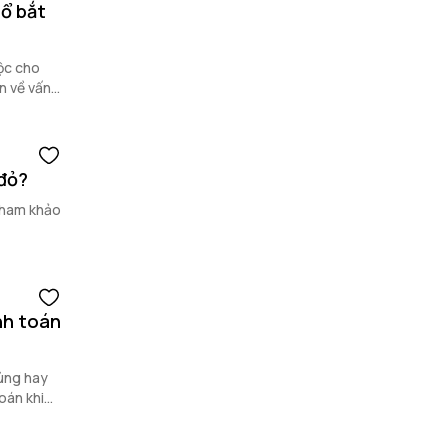
nổ bắt
ộc cho
n về vấn
 đỏ?
 Tham khảo
nh toán
đúng hay
oán khi