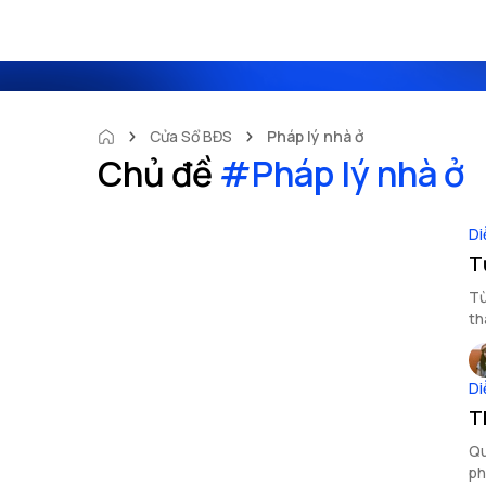
Cửa Sổ BĐS
Pháp lý nhà ở
Chủ đề
#
Pháp lý nhà ở
Di
T
Từ
th
tr
Di
T
Qu
ph