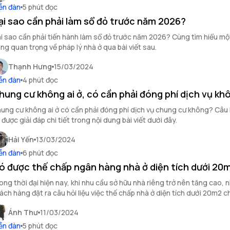
ễn đàn
5 phút đọc
ại sao cần phải làm sổ đỏ trước năm 2026?
i sao cần phải tiến hành làm sổ đỏ trước năm 2026? Cùng tìm hiểu một
ng quan trọng về pháp lý nhà ở qua bài viết sau.
Thạnh Hưng
15/03/2024
ễn đàn
4 phút đọc
hung cư không ai ở, có cần phải đóng phí dịch vụ kh
ung cư không ai ở có cần phải đóng phí dịch vụ chung cư không? Câu 
 được giải đáp chi tiết trong nội dung bài viết dưới đây.
Hải Yến
13/03/2024
ễn đàn
6 phút đọc
ó được thế chấp ngân hàng nhà ở diện tích dưới 20
ong thời đại hiện nay, khi nhu cầu sở hữu nhà riêng trở nên tăng cao, 
ách hàng đặt ra câu hỏi liệu việc thế chấp nhà ở diện tích dưới 20m2 
ng có còn khả thi?
Ánh Thư
11/03/2024
ễn đàn
5 phút đọc