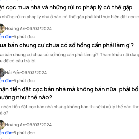
ặt cọc mua nhà và những rủi ro pháp lý có thể gặp
 những rủi ro pháp lý nhà ở nào có thể gặp phải khi thực hiện đặt cọc
Hoàng An
06/03/2024
ễn đàn
5 phút đọc
ua bán chung cư chưa có sổ hồng cần phải làm gì?
a bán chung cư chưa có sổ hồng cần phải làm gì? Tham khảo nội dung
u để có câu trả lời.
Hải Yến
06/03/2024
ễn đàn
5 phút đọc
hận tiền đặt cọc bán nhà mà không bán nữa, phải bồ
hường như thế nào?
 nhận tiền đặt cọc bán nhà nhưng không bán thì sẽ bị xử lý thế nào th
à ở?
Hoàng An
06/03/2024
ễn đàn
5 phút đọc