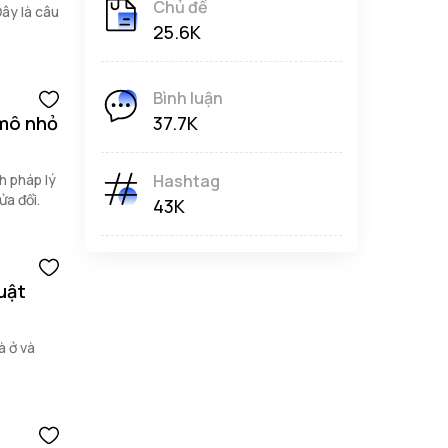
Chủ đề
Đây là câu
25.6K
Bình luận
 mô nhỏ
37.7K
h pháp lý
Hashtag
ửa đổi.
43K
uật
à ở và