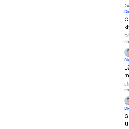
sa
2
Di
C
k
Có
nh
sa
Di
L
m
Là
nh
Di
G
t