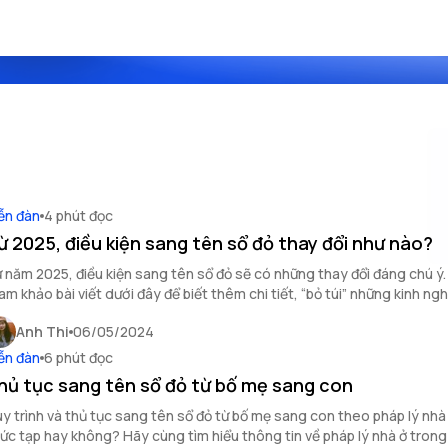
ễn đàn
4 phút đọc
ừ 2025, điều kiện sang tên sổ đỏ thay đổi như nào?
 năm 2025, điều kiện sang tên sổ đỏ sẽ có những thay đổi đáng chú ý
am khảo bài viết dưới đây để biết thêm chi tiết, “bỏ túi” những kinh ng
ong mua bán bất động sản cho mình.
Anh Thi
06/05/2024
ễn đàn
6 phút đọc
hủ tục sang tên sổ đỏ từ bố mẹ sang con
y trình và thủ tục sang tên sổ đỏ từ bố mẹ sang con theo pháp lý nhà
ức tạp hay không? Hãy cùng tìm hiểu thông tin về pháp lý nhà ở trong 