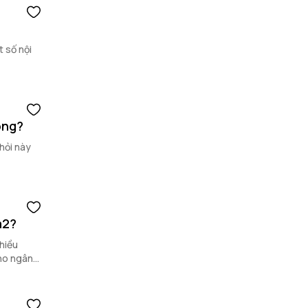
 số nội
ông?
hỏi này
m2?
nhiều
cho ngân