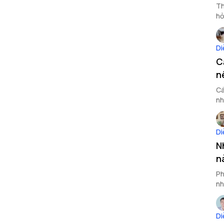
Th
hỏ
Di
C
n
Cá
nh
Di
N
n
Ph
nh
Di