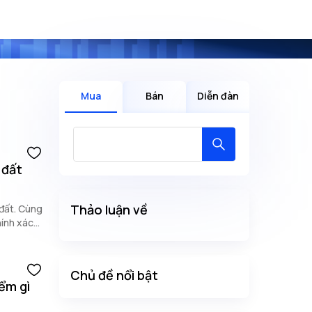
Mua
Bán
Diễn đàn
 đất
Thảo luận về
 đất. Cùng
hính xác
Chủ đề nổi bật
ểm gì