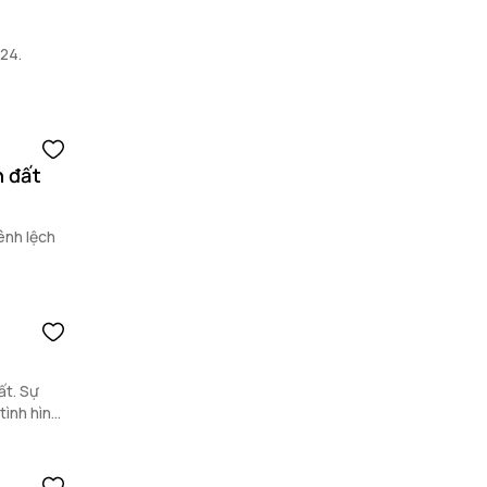
024.
h đất
ênh lệch
ất. Sự
tình hình