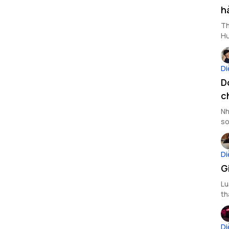
h
Th
Hư
Di
D
c
Nh
so
Di
G
Lu
th
tà
Di