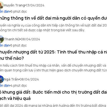
Huyền Trang
13/04/2024
ễn đàn
6 phút đọc
hững thông tin về đất đai mà người dân có quyền đư
yền và nghĩa vụ của công dân khi tiếp cận thông tin về luật đất đai 20
ông tin chi tiết sẽ được cập nhật trong bài viết sau đây.
Thanh Nữ
08/04/2024
ễn đàn
5 phút đọc
huyển nhượng đất từ 2025: Tính thuế thu nhập cá 
hư thế nào?
m hiểu cách tính thuế thu nhập cá nhân, vấn đề chuyển nhượng đất và
ểm quan trọng cần lưu ý khi thực hiện giao dịch chuyển nhượng đất t
a bài viết này.
Ngà Trần
08/04/2024
ễn đàn
4 phút đọc
ỏ khung giá đất: Bước tiến mới cho thị trường đất đa
ạch và hiệu quả
ật đất đai 2024 đã mang lại những ảnh hưởng đến thị trường bất động 