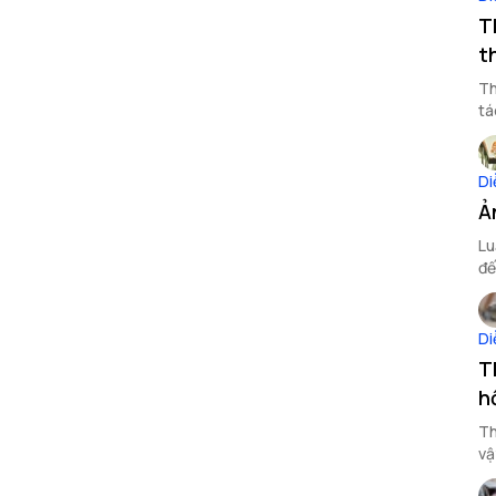
T
t
Th
tá
hơ
Di
Ả
Lu
đế
Di
T
h
Th
vậ
sẽ