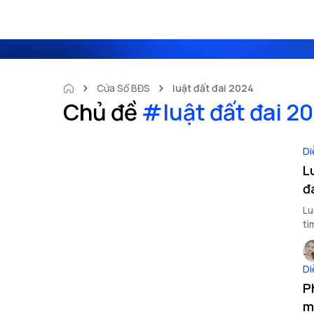
Cửa Sổ BĐS
luật đất đai 2024
Chủ đề
#
luật đất đai 2
Di
L
đ
Lu
tì
hơ
Di
P
m