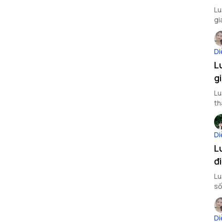
Lu
gi
Di
L
g
Lu
th
hơ
Di
L
đ
Lu
số
Di