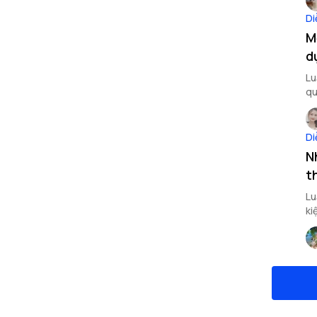
Di
M
d
Lu
qu
bi
Di
N
t
Lu
ki