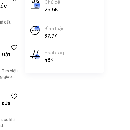
Chủ đề
xác
25.6K
iá đất.
Bình luận
37.7K
Hashtag
 Luật
43K
. Tìm hiểu
ng giao
i sửa
 sau khi
au.