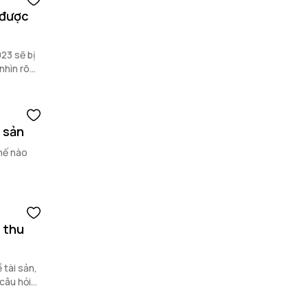
 được
23 sẽ bị
nhìn rõ
 sản
thế nào
i thu
 tài sản,
câu hỏi