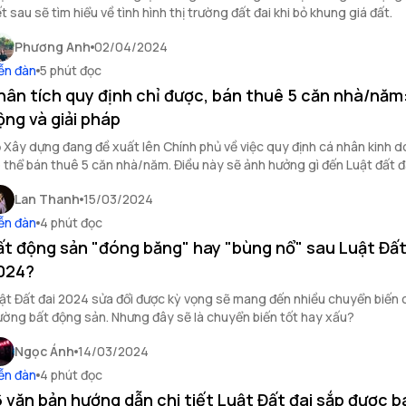
ết sau sẽ tìm hiểu về tình hình thị trường đất đai khi bỏ khung giá đất.
Phương Anh
02/04/2024
ễn đàn
5 phút đọc
hân tích quy định chỉ được, bán thuê 5 căn nhà/năm
ộng và giải pháp
 Xây dựng đang đề xuất lên Chính phủ về việc quy định cá nhân kinh d
 thể bán thuê 5 căn nhà/năm. Điều này sẽ ảnh hưởng gì đến Luật đất 
 các thủ tục mua bán bất động sản?
Lan Thanh
15/03/2024
ễn đàn
4 phút đọc
ất động sản "đóng băng" hay "bùng nổ" sau Luật Đất
024?
ật Đất đai 2024 sửa đổi được kỳ vọng sẽ mang đến nhiều chuyển biến 
ường bất động sản. Nhưng đây sẽ là chuyển biến tốt hay xấu?
Ngọc Ánh
14/03/2024
ễn đàn
4 phút đọc
6 văn bản hướng dẫn chi tiết Luật Đất đai sắp được b