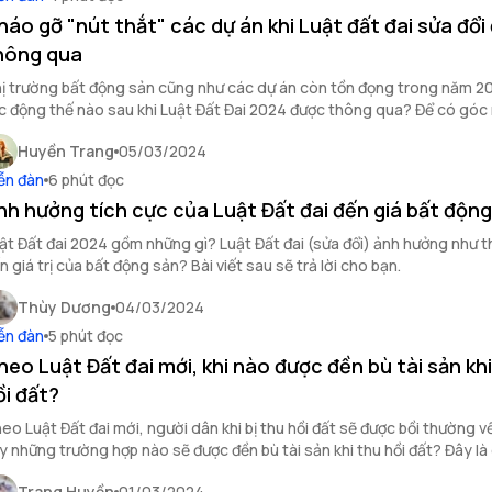
háo gỡ "nút thắt" các dự án khi Luật đất đai sửa đổi
hông qua
ị trường bất động sản cũng như các dự án còn tồn đọng trong năm 20
c động thế nào sau khi Luật Đất Đai 2024 được thông qua? Để có góc 
n, hãy cùng theo dõi bài viết sau
Huyền Trang
05/03/2024
ễn đàn
6 phút đọc
nh hưởng tích cực của Luật Đất đai đến giá bất động
ật Đất đai 2024 gồm những gì? Luật Đất đai (sửa đổi) ảnh hưởng như 
n giá trị của bất động sản? Bài viết sau sẽ trả lời cho bạn.
Thùy Dương
04/03/2024
ễn đàn
5 phút đọc
heo Luật Đất đai mới, khi nào được đền bù tài sản kh
ồi đất?
eo Luật Đất đai mới, người dân khi bị thu hồi đất sẽ được bồi thường về
y những trường hợp nào sẽ được đền bù tài sản khi thu hồi đất? Đây là 
 được giải đáp ngay dưới bài viết sau. Cùng tham khảo nhé.
Trang Huyền
01/03/2024