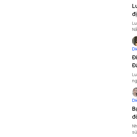
L
đ
Lu
Nắ
Di
Đ
Đ
Lu
ng
dị
Di
B
đ
Nh
sử