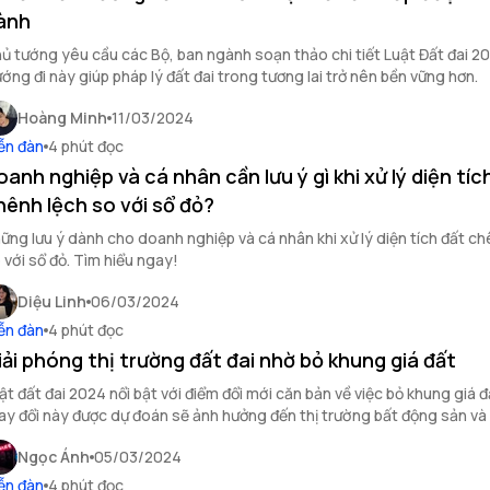
ành
ủ tướng yêu cầu các Bộ, ban ngành soạn thảo chi tiết Luật Đất đai 2
ớng đi này giúp pháp lý đất đai trong tương lai trở nên bền vững hơn.
Hoàng Minh
11/03/2024
ễn đàn
4 phút đọc
oanh nghiệp và cá nhân cần lưu ý gì khi xử lý diện tíc
hênh lệch so với sổ đỏ?
ững lưu ý dành cho doanh nghiệp và cá nhân khi xử lý diện tích đất ch
 với sổ đỏ. Tìm hiểu ngay!
Diệu Linh
06/03/2024
ễn đàn
4 phút đọc
iải phóng thị trường đất đai nhờ bỏ khung giá đất
ật đất đai 2024 nổi bật với điểm đổi mới căn bản về việc bỏ khung giá đ
ay đổi này được dự đoán sẽ ảnh hưởng đến thị trường bất động sản và 
i chính đầu tư. Tìm hiểu ngay!
Ngọc Ánh
05/03/2024
ễn đàn
4 phút đọc