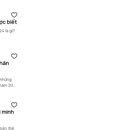
ợc biết
24 là gì?
nhân
 những
ừ năm 2025
i minh
sản. Bài