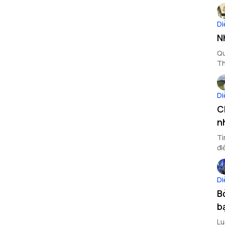
Di
N
Qu
Th
Di
C
n
Tì
đi
qu
Di
B
b
Lu