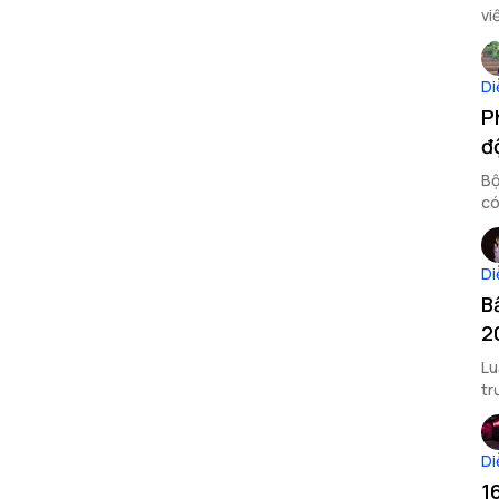
vi
Di
P
đ
Bộ
có
và
Di
B
2
Lu
tr
Di
1