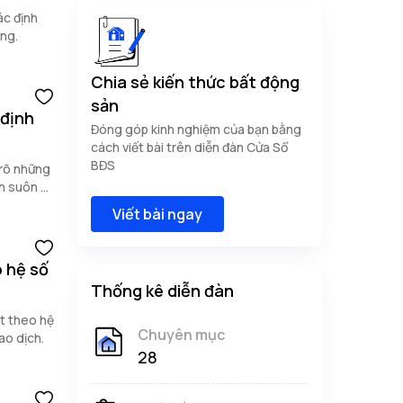
ác định
àng.
Chia sẻ kiến thức bất động
sản
 định
Đóng góp kinh nghiệm của bạn bằng
cách viết bài trên diễn đàn Cửa Sổ
BĐS
 rõ những
ện suôn sẻ
Viết bài ngay
o hệ số
Thống kê diễn đàn
ất theo hệ
Chuyên mục
ao dịch.
28