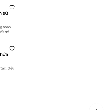
n sử
ng nhận
iết để
thửa
 tắc, điều