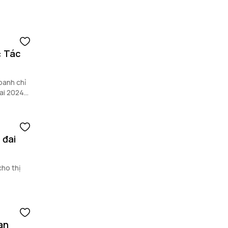
: Tác
oanh chỉ
đai 2024
 đai
cho thị
an