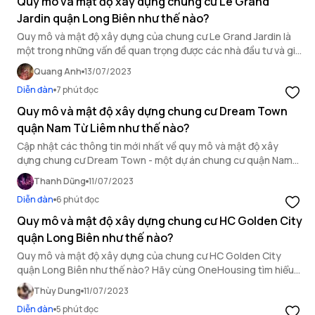
Quy mô và mật độ xây dựng chung cư Le Grand
Jardin quận Long Biên như thế nào?
Quy mô và mật độ xây dựng của chung cư Le Grand Jardin là
một trong những vấn đề quan trọng được các nhà đầu tư và gia
chủ quan tâm. Cùng tìm hiểu ngay!
Quang Anh
13/07/2023
Diễn đàn
7 phút đọc
Quy mô và mật độ xây dựng chung cư Dream Town
quận Nam Từ Liêm như thế nào?
Cập nhật các thông tin mới nhất về quy mô và mật độ xây
dựng chung cư Dream Town - một dự án chung cư quận Nam
Từ Liêm qua bài viết sau.
Thanh Dũng
11/07/2023
Diễn đàn
6 phút đọc
Quy mô và mật độ xây dựng chung cư HC Golden City
quận Long Biên như thế nào?
Quy mô và mật độ xây dựng của chung cư HC Golden City
quận Long Biên như thế nào? Hãy cùng OneHousing tìm hiểu
trong bài viết dưới đây.
Thùy Dung
11/07/2023
Diễn đàn
5 phút đọc