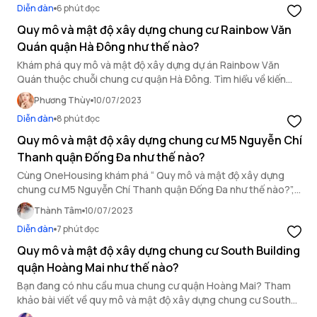
Diễn đàn
6 phút đọc
Quy mô và mật độ xây dựng chung cư Rainbow Văn
Quán quận Hà Đông như thế nào?
Khám phá quy mô và mật độ xây dựng dự án Rainbow Văn
Quán thuộc chuỗi chung cư quận Hà Đông. Tìm hiểu về kiến
trúc độc đáo và tiện ích hàng đầu của dự án, cùng thông tin về
Phương Thùy
10/07/2023
số lượng căn hộ và diện tích đất xây dựng.
Diễn đàn
8 phút đọc
Quy mô và mật độ xây dựng chung cư M5 Nguyễn Chí
Thanh quận Đống Đa như thế nào?
Cùng OneHousing khám phá “ Quy mô và mật độ xây dựng
chung cư M5 Nguyễn Chí Thanh quận Đống Đa như thế nào?”,
để giúp cư dân sở hữu cho mình căn hộ ưng ý trong bài viết sau
Thành Tâm
10/07/2023
đây.
Diễn đàn
7 phút đọc
Quy mô và mật độ xây dựng chung cư South Building
quận Hoàng Mai như thế nào?
Bạn đang có nhu cầu mua chung cư quận Hoàng Mai? Tham
khảo bài viết về quy mô và mật độ xây dựng chung cư South
Building trước khi đưa ra quyết định.