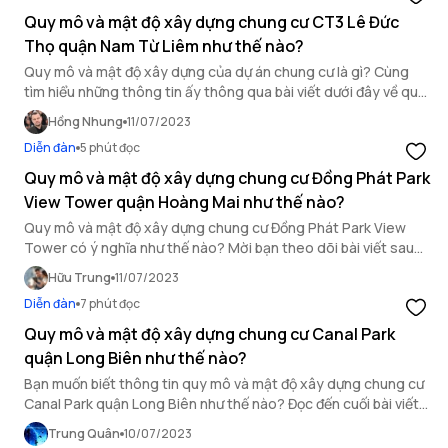
Quy mô và mật độ xây dựng chung cư CT3 Lê Đức
Thọ quận Nam Từ Liêm như thế nào?
Quy mô và mật độ xây dựng của dự án chung cư là gì? Cùng
tìm hiểu những thông tin ấy thông qua bài viết dưới đây về quy
mô và mật độ xây dựng chung cư CT3 Lê Đức Thọ là một dự án
Hồng Nhung
11/07/2023
chung cư quận Nam Từ Liêm nổi bật.
Diễn đàn
5 phút đọc
Quy mô và mật độ xây dựng chung cư Đồng Phát Park
View Tower quận Hoàng Mai như thế nào?
Quy mô và mật độ xây dựng chung cư Đồng Phát Park View
Tower có ý nghĩa như thế nào? Mời bạn theo dõi bài viết sau
đây để hiểu rõ hơn.
Hữu Trung
11/07/2023
Diễn đàn
7 phút đọc
Quy mô và mật độ xây dựng chung cư Canal Park
quận Long Biên như thế nào?
Bạn muốn biết thông tin quy mô và mật độ xây dựng chung cư
Canal Park quận Long Biên như thế nào? Đọc đến cuối bài viết
sau của OneHousing để tìm hiểu chi tiết.
Trung Quân
10/07/2023