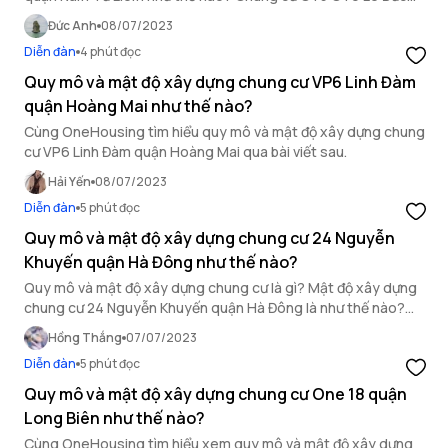
Thọ quận Nam Từ Liêm có chất lượng tốt không?
Đức Anh
08/07/2023
Diễn đàn
4 phút đọc
Quy mô và mật độ xây dựng chung cư VP6 Linh Đàm
quận Hoàng Mai như thế nào?
Cùng OneHousing tìm hiểu quy mô và mật độ xây dựng chung
cư VP6 Linh Đàm quận Hoàng Mai qua bài viết sau.
Hải Yến
08/07/2023
Diễn đàn
5 phút đọc
Quy mô và mật độ xây dựng chung cư 24 Nguyễn
Khuyến quận Hà Đông như thế nào?
Quy mô và mật độ xây dựng chung cư là gì? Mật độ xây dựng
chung cư 24 Nguyễn Khuyến quận Hà Đông là như thế nào?
Nếu bạn đang quan tâm, đây là bài viết cung cấp đầy đủ thông
Hồng Thắng
07/07/2023
tin bạn cần biết.
Diễn đàn
5 phút đọc
Quy mô và mật độ xây dựng chung cư One 18 quận
Long Biên như thế nào?
Cùng OneHousing tìm hiểu xem quy mô và mật độ xây dựng