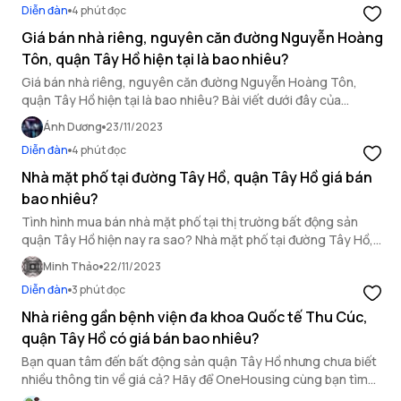
Diễn đàn
4 phút đọc
Giá bán nhà riêng, nguyên căn đường Nguyễn Hoàng
Tôn, quận Tây Hồ hiện tại là bao nhiêu?
Giá bán nhà riêng, nguyên căn đường Nguyễn Hoàng Tôn,
quận Tây Hồ hiện tại là bao nhiêu? Bài viết dưới đây của
OneHousing sẽ cho bạn lời giải đáp chính xác nhất.
Ánh Dương
23/11/2023
Diễn đàn
4 phút đọc
Nhà mặt phố tại đường Tây Hồ, quận Tây Hồ giá bán
bao nhiêu?
Tình hình mua bán nhà mặt phố tại thị trường bất động sản
quận Tây Hồ hiện nay ra sao? Nhà mặt phố tại đường Tây Hồ,
quận Tây Hồ giá bán bao nhiêu? Cùng OneHousing tìm hiểu!
Minh Thảo
22/11/2023
Diễn đàn
3 phút đọc
Nhà riêng gần bệnh viện đa khoa Quốc tế Thu Cúc,
quận Tây Hồ có giá bán bao nhiêu?
Bạn quan tâm đến bất động sản quận Tây Hồ nhưng chưa biết
nhiều thông tin về giá cả? Hãy để OneHousing cùng bạn tìm
hiểu giá nhà gần bệnh viện đa khoa quốc tế Thu Cúc thuộc