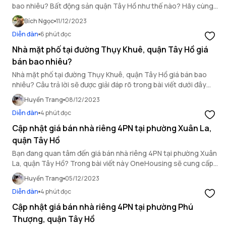
bao nhiêu? Bất động sản quận Tây Hồ như thế nào? Hãy cùng
OneHousing tìm hiểu trong bài viết dưới đây!
Bích Ngọc
11/12/2023
Diễn đàn
6 phút đọc
Nhà mặt phố tại đường Thụy Khuê, quận Tây Hồ giá
bán bao nhiêu?
Nhà mặt phố tại đường Thụy Khuê, quận Tây Hồ giá bán bao
nhiêu? Câu trả lời sẽ được giải đáp rõ trong bài viết dưới đây
của OneHousing.
Huyền Trang
08/12/2023
Diễn đàn
4 phút đọc
Cập nhật giá bán nhà riêng 4PN tại phường Xuân La,
quận Tây Hồ
Bạn đang quan tâm đến giá bán nhà riêng 4PN tại phường Xuân
La, quận Tây Hồ? Trong bài viết này OneHousing sẽ cung cấp
những thông tin cần thiết về giá bán loại hình nhà này, giúp bạn
Huyền Trang
05/12/2023
có được cái nhìn toàn diện nhất.
Diễn đàn
4 phút đọc
Cập nhật giá bán nhà riêng 4PN tại phường Phú
Thượng, quận Tây Hồ