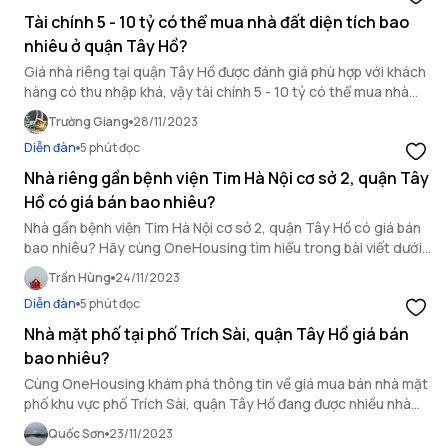
Tài chính 5 - 10 tỷ có thể mua nhà đất diện tích bao
nhiêu ở quận Tây Hồ?
Giá nhà riêng tại quận Tây Hồ được đánh giá phù hợp với khách
hàng có thu nhập khá, vậy tài chính 5 - 10 tỷ có thể mua nhà
đất thổ cư quận Tây Hồ với diện tích bao nhiêu? Cùng
Trường Giang
28/11/2023
OneHousing tìm hiểu ngay.
Diễn đàn
5 phút đọc
Nhà riêng gần bệnh viện Tim Hà Nội cơ sở 2, quận Tây
Hồ có giá bán bao nhiêu?
Nhà gần bệnh viện Tim Hà Nội cơ sở 2, quận Tây Hồ có giá bán
bao nhiêu? Hãy cùng OneHousing tìm hiểu trong bài viết dưới
đây!
Trần Hùng
24/11/2023
Diễn đàn
5 phút đọc
Nhà mặt phố tại phố Trích Sài, quận Tây Hồ giá bán
bao nhiêu?
Cùng OneHousing khám phá thông tin về giá mua bán nhà mặt
phố khu vực phố Trích Sài, quận Tây Hồ đang được nhiều nhà
đầu tư và khách hàng quan tâm ngay sau đây.
Quốc Sơn
23/11/2023