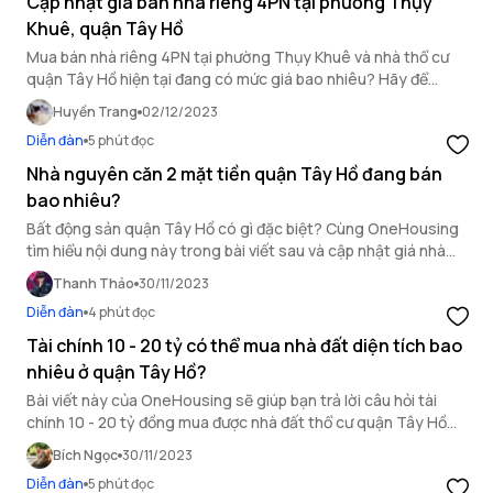
Cập nhật giá bán nhà riêng 4PN tại phường Thụy
Khuê, quận Tây Hồ
Mua bán nhà riêng 4PN tại phường Thụy Khuê và nhà thổ cư
quận Tây Hồ hiện tại đang có mức giá bao nhiêu? Hãy để
OneHousing trả lời câu hỏi này trong bài viết sau đây.
Huyền Trang
02/12/2023
Diễn đàn
5 phút đọc
Nhà nguyên căn 2 mặt tiền quận Tây Hồ đang bán
bao nhiêu?
Bất động sản quận Tây Hồ có gì đặc biệt? Cùng OneHousing
tìm hiểu nội dung này trong bài viết sau và cập nhật giá nhà
riêng nguyên căn 2 mặt tiền quận Tây Hồ.
Thanh Thảo
30/11/2023
Diễn đàn
4 phút đọc
Tài chính 10 - 20 tỷ có thể mua nhà đất diện tích bao
nhiêu ở quận Tây Hồ?
Bài viết này của OneHousing sẽ giúp bạn trả lời câu hỏi tài
chính 10 - 20 tỷ đồng mua được nhà đất thổ cư quận Tây Hồ
diện tích bao nhiêu?
Bích Ngọc
30/11/2023
Diễn đàn
5 phút đọc