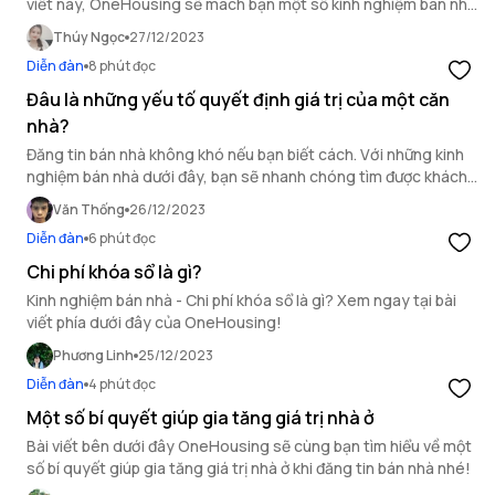
viết này, OneHousing sẽ mách bạn một số kinh nghiệm bán nhà
nhanh chóng.
Thúy Ngọc
27/12/2023
Diễn đàn
8 phút đọc
Đâu là những yếu tố quyết định giá trị của một căn
nhà?
Đăng tin bán nhà không khó nếu bạn biết cách. Với những kinh
nghiệm bán nhà dưới đây, bạn sẽ nhanh chóng tìm được khách
hàng tiềm năng và bán nhà với giá cao!
Văn Thống
26/12/2023
Diễn đàn
6 phút đọc
Chi phí khóa sổ là gì?
Kinh nghiệm bán nhà - Chi phí khóa sổ là gì? Xem ngay tại bài
viết phía dưới đây của OneHousing!
Phương Linh
25/12/2023
Diễn đàn
4 phút đọc
Một số bí quyết giúp gia tăng giá trị nhà ở
Bài viết bên dưới đây OneHousing sẽ cùng bạn tìm hiểu về một
số bí quyết giúp gia tăng giá trị nhà ở khi đăng tin bán nhà nhé!