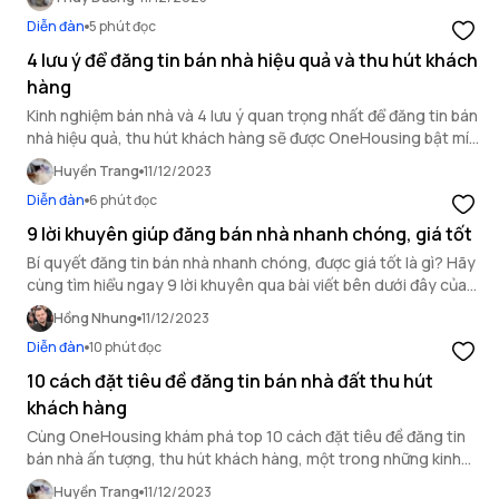
Diễn đàn
5 phút đọc
4 lưu ý để đăng tin bán nhà hiệu quả và thu hút khách
hàng
Kinh nghiệm bán nhà và 4 lưu ý quan trọng nhất để đăng tin bán
nhà hiệu quả, thu hút khách hàng sẽ được OneHousing bật mí
ngay trong bài viết ngày hôm nay.
Huyền Trang
11/12/2023
Diễn đàn
6 phút đọc
9 lời khuyên giúp đăng bán nhà nhanh chóng, giá tốt
Bí quyết đăng tin bán nhà nhanh chóng, được giá tốt là gì? Hãy
cùng tìm hiểu ngay 9 lời khuyên qua bài viết bên dưới đây của
OneHousing nhé!
Hồng Nhung
11/12/2023
Diễn đàn
10 phút đọc
10 cách đặt tiêu đề đăng tin bán nhà đất thu hút
khách hàng
Cùng OneHousing khám phá top 10 cách đặt tiêu đề đăng tin
bán nhà ấn tượng, thu hút khách hàng, một trong những kinh
nghiệm bán nhà quan trọng!
Huyền Trang
11/12/2023