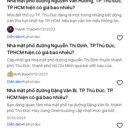
Nhà mặt phố đường Nguyễn Văn Hưởng, TP. Thủ Đức,
TP. HCM hiện có giá bao nhiêu?
Nhà đất thổ cư TP. Thủ Đức đang là một trong những bất động
sản thu hút nhất tại TP. HCM. Nếu bạn cần tìm hiểu thông tin
giá nhà mặt phố thì có thể tham khảo bài viết sau của
Thanh Thảo
01/12/2023
OneHousing.
Diễn đàn
5 phút đọc
Nhà mặt phố đường Nguyễn Thị Định, TP.Thủ Đức,
TP.HCM hiện có giá bao nhiêu?
Cập nhật giá nhà mặt phố đường Nguyễn Thị Định thuộc thành
phố Thủ Đức, thanh phố Hồ Chí Minh qua bài viết sau của
OneHousing.
Anh Đức
01/12/2023
Diễn đàn
5 phút đọc
Nhà mặt phố đường Đặng Văn Bi, TP. Thủ Đức, TP.
HCM hiện có giá bao nhiêu?
Bạn đang quan tâm nhà mặt phố tại đường Đặng Văn Bi, thành
phố Thủ Đức. Hãy cùng OneHousing cập nhật mức giá bất
động sản khu vực này qua bài viết dưới đây
01/12/2023
Diễn đàn
6 phút đọc