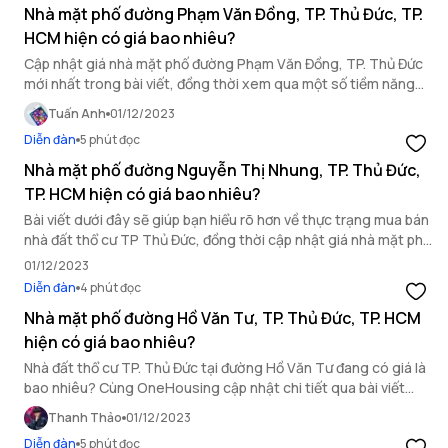
Nhà mặt phố đường Phạm Văn Đồng, TP. Thủ Đức, TP.
HCM hiện có giá bao nhiêu?
Cập nhật giá nhà mặt phố đường Phạm Văn Đồng, TP. Thủ Đức
mới nhất trong bài viết, đồng thời xem qua một số tiềm năng
mà khu vực này đang sở hữu.
Tuấn Anh
01/12/2023
Diễn đàn
5 phút đọc
Nhà mặt phố đường Nguyễn Thị Nhung, TP. Thủ Đức,
TP. HCM hiện có giá bao nhiêu?
Bài viết dưới đây sẽ giúp bạn hiểu rõ hơn về thực trạng mua bán
nhà đất thổ cư TP Thủ Đức, đồng thời cập nhật giá nhà mặt phố
mới nhất tại đường Nguyễn Thị Nhung hiện tại.
01/12/2023
Diễn đàn
4 phút đọc
Nhà mặt phố đường Hồ Văn Tư, TP. Thủ Đức, TP. HCM
hiện có giá bao nhiêu?
Nhà đất thổ cư TP. Thủ Đức tại đường Hồ Văn Tư đang có giá là
bao nhiêu? Cùng OneHousing cập nhật chi tiết qua bài viết
sau.
Thanh Thảo
01/12/2023
Diễn đàn
5 phút đọc