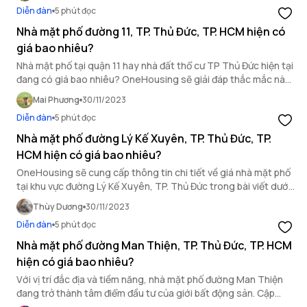
Diễn đàn
5 phút đọc
Nhà mặt phố đường 11, TP. Thủ Đức, TP. HCM hiện có
giá bao nhiêu?
Nhà mặt phố tại quận 11 hay nhà đất thổ cư TP Thủ Đức hiện tại
đang có giá bao nhiêu? OneHousing sẽ giải đáp thắc mắc này
thông qua bài viết sau đây.
Mai Phương
30/11/2023
Diễn đàn
5 phút đọc
Nhà mặt phố đường Lý Kế Xuyên, TP. Thủ Đức, TP.
HCM hiện có giá bao nhiêu?
OneHousing sẽ cung cấp thông tin chi tiết về giá nhà mặt phố
tại khu vực đường Lý Kế Xuyên, TP. Thủ Đức trong bài viết dưới
đây!
Thùy Dương
30/11/2023
Diễn đàn
5 phút đọc
Nhà mặt phố đường Man Thiện, TP. Thủ Đức, TP. HCM
hiện có giá bao nhiêu?
Với vị trí đắc địa và tiềm năng, nhà mặt phố đường Man Thiện
đang trở thành tâm điểm đầu tư của giới bất động sản. Cập
nhật giá mặt phố mới nhất trong bài viết này cùng