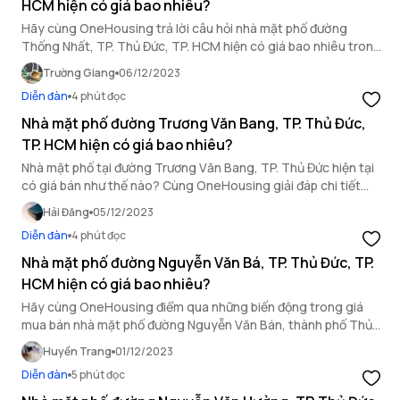
HCM hiện có giá bao nhiêu?
Hãy cùng OneHousing trả lời câu hỏi nhà mặt phố đường
Thống Nhất, TP. Thủ Đức, TP. HCM hiện có giá bao nhiêu trong
bài viết dưới đây.
Trường Giang
06/12/2023
Diễn đàn
4 phút đọc
Nhà mặt phố đường Trương Văn Bang, TP. Thủ Đức,
TP. HCM hiện có giá bao nhiêu?
Nhà mặt phố tại đường Trương Văn Bang, TP. Thủ Đức hiện tại
có giá bán như thế nào? Cùng OneHousing giải đáp chi tiết
trong bài viết sau đây.
Hải Đăng
05/12/2023
Diễn đàn
4 phút đọc
Nhà mặt phố đường Nguyễn Văn Bá, TP. Thủ Đức, TP.
HCM hiện có giá bao nhiêu?
Hãy cùng OneHousing điểm qua những biến động trong giá
mua bán nhà mặt phố đường Nguyễn Văn Bán, thành phố Thủ
Đức, Hồ Chí Minh qua bài viết sau.
Huyền Trang
01/12/2023
Diễn đàn
5 phút đọc