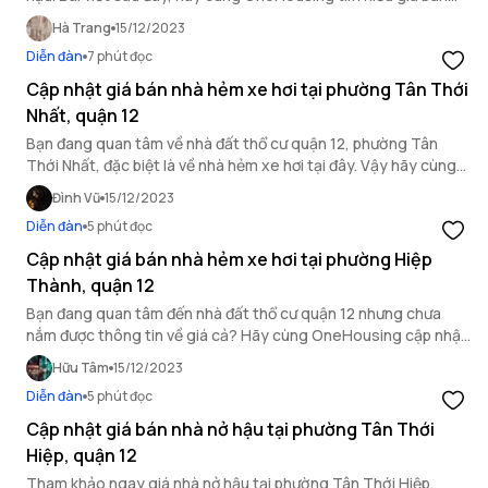
nhà nở hậu phường Trung Mỹ Tây để có cái nhìn toàn diện
Hà Trang
15/12/2023
nhất!
Diễn đàn
7 phút đọc
Cập nhật giá bán nhà hẻm xe hơi tại phường Tân Thới
Nhất, quận 12
Bạn đang quan tâm về nhà đất thổ cư quận 12, phường Tân
Thới Nhất, đặc biệt là về nhà hẻm xe hơi tại đây. Vậy hãy cùng
OneHousing tìm hiểu qua bài viết sau.
Đình Vũ
15/12/2023
Diễn đàn
5 phút đọc
Cập nhật giá bán nhà hẻm xe hơi tại phường Hiệp
Thành, quận 12
Bạn đang quan tâm đến nhà đất thổ cư quận 12 nhưng chưa
nắm được thông tin về giá cả? Hãy cùng OneHousing cập nhật
giá bán nhà hẻm xe hơi tại phường Hiệp Thành, quận 12 thông
Hữu Tâm
15/12/2023
qua bài viết bên dưới.
Diễn đàn
5 phút đọc
Cập nhật giá bán nhà nở hậu tại phường Tân Thới
Hiệp, quận 12
Tham khảo ngay giá nhà nở hậu tại phường Tân Thới Hiệp,