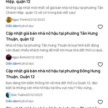
Hiệp, quận 12
Những cập nhật mới nhất về giá bán nhà nở hậu tại phường Tân
Chánh Hiệp, quận 12 sẽ có trong bài viết sau!
Ngọc Trinh
22/12/2023
Diễn đàn
5 phút đọc
Cập nhật giá bán nhà nở hậu tại phường Tân Hưng
Thuận, quận 12
Nhà nở hậu tại phường Tân Hưng Thuận là loại hình bất động
sản được nhiều khách hàng để mắt khi mua nhà đất thổ cư quận
12. Hãy cùng OneHousing cập nhật giá nhà nở hậu mới nhất tại
Ngọc Ánh
20/12/2023
khu vực này qua bài viết dưới đây!
Diễn đàn
6 phút đọc
Cập nhật giá bán nhà nở hậu tại phường Đông Hưng
Thuận, Quận 12
Bạn đang tìm kiếm thông tin về nhà đất thổ cư Quận 12, đặc
biệt là những căn nhà nở hậu tại khu vực này? Hãy cùng
OneHousing cập nhật giá bán nhà nở hậu tại phường Đông
Đức Tuấn
20/12/2023
Hưng Thuận, Quận 12 qua bài viết dưới đây.
Diễn đàn
5 phút đọc