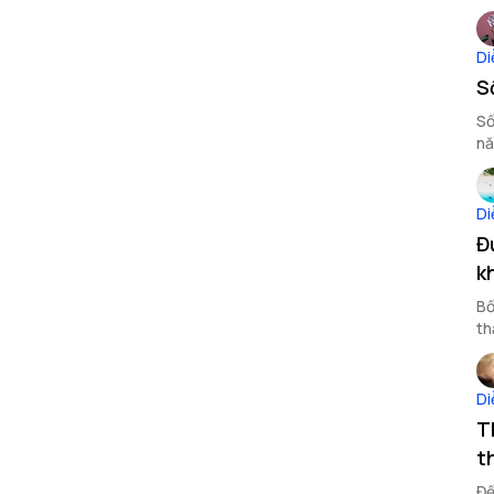
Di
S
Sổ
Di
Đ
k
Bố
th
Di
T
t
Để