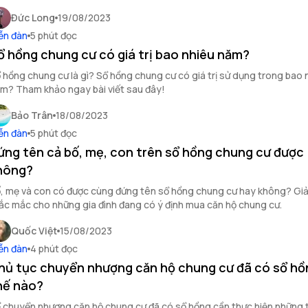
Đức Long
19/08/2023
ễn đàn
5 phút đọc
ổ hồng chung cư có giá trị bao nhiêu năm?
 hồng chung cư là gì? Sổ hồng chung cư có giá trị sử dụng trong bao 
năm? Tham khảo ngay bài viết sau đây!
Bảo Trân
18/08/2023
ễn đàn
5 phút đọc
ứng tên cả bố, mẹ, con trên sổ hồng chung cư được
hông?
, mẹ và con có được cùng đứng tên sổ hồng chung cư hay không? Giả
ắc mắc cho những gia đình đang có ý định mua căn hộ chung cư.
Quốc Việt
15/08/2023
ễn đàn
4 phút đọc
hủ tục chuyển nhượng căn hộ chung cư đã có sổ hồ
hế nào?
 chuyển nhượng căn hộ chung cư đã có sổ hồng cần thực hiện những 