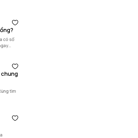
hồng?
a có sổ
ngay
ộ chung
Cùng tìm
ủa