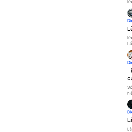
Kh
Di
L
Kh
hồ
tr
Di
T
c
Sổ
hi
Di
L
Là