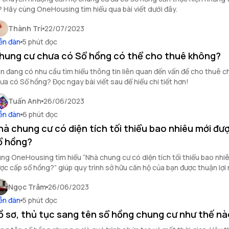
? Hãy cùng OneHousing tìm hiểu qua bài viết dưới đây.
Thành Trí
22/07/2023
ễn đàn
5 phút đọc
hung cư chưa có Sổ hồng có thể cho thuê không?
n đang có nhu cầu tìm hiểu thông tin liên quan đến vấn đề cho thuê 
ưa có Sổ hồng? Đọc ngay bài viết sau để hiểu chi tiết hơn!
Tuấn Anh
26/06/2023
ễn đàn
6 phút đọc
hà chung cư có diện tích tối thiểu bao nhiêu mới đư
ổ hồng?
ng OneHousing tìm hiểu “Nhà chung cư có diện tích tối thiểu bao nhi
ợc cấp sổ hồng?” giúp quy trình sở hữu căn hộ của bạn được thuận lợi 
ong bài viết sau đây!
Ngọc Trâm
26/06/2023
ễn đàn
5 phút đọc
ồ sơ, thủ tục sang tên sổ hồng chung cư như thế n