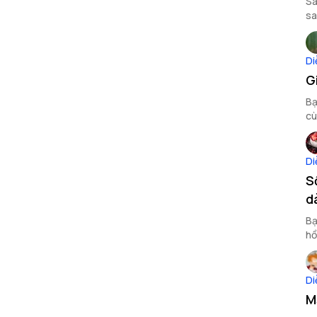
Sa
sa
Di
G
Bạ
cù
cư
Di
S
d
Bạ
hồ
kh
Di
M