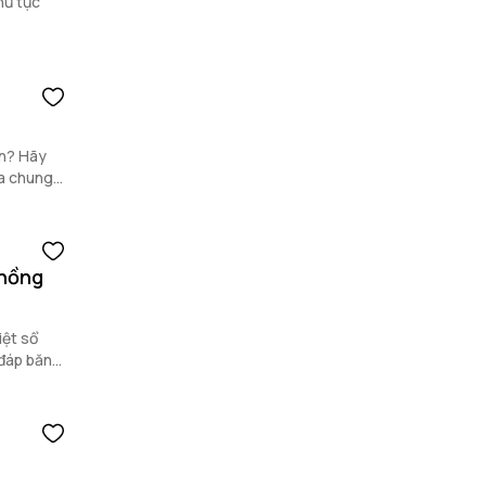
hủ tục
ân? Hãy
ua chung
 hồng
iệt sổ
 đáp băn