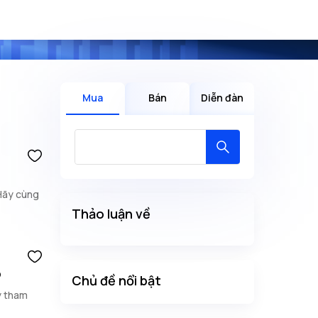
Mua
Bán
Diễn đàn
 Hãy cùng
Thảo luận về
õ
Chủ đề nổi bật
y tham