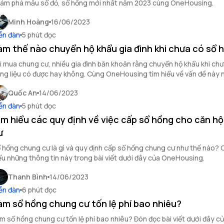
ám phá mẫu sổ đỏ, sổ hồng mới nhất năm 2023 cùng OneHousing.
Minh Hoàng
16/06/2023
ễn đàn
5 phút đọc
àm thế nào chuyển hộ khẩu gia đình khi chưa có sổ 
i mua chung cư, nhiều gia đình băn khoăn rằng chuyển hộ khẩu khi chư
ng liệu có được hay không. Cùng OneHousing tìm hiểu về vấn đề này 
ong bài viết dưới.
Quốc An
14/06/2023
ễn đàn
5 phút đọc
ìm hiểu các quy định về việc cấp sổ hồng cho căn h
ư
 hồng chung cư là gì và quy định cấp sổ hồng chung cư như thế nào? 
ểu những thông tin này trong bài viết dưới đây của OneHousing.
Thanh Bình
14/06/2023
ễn đàn
6 phút đọc
àm sổ hồng chung cư tốn lệ phí bao nhiêu?
m sổ hồng chung cư tốn lệ phí bao nhiêu? Đón đọc bài viết dưới đây c