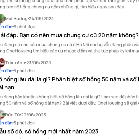
ng tên sổ hồng chung cư là quá trình phức tạp và mất thời gian. Vậy t
ng tên sổ hồng chung cư gồm những gì, tìm hiểu ngay sau đây.
Mai Hương
24/06/2023
ễn đàn
9 phút đọc
iải đáp: Bạn có nên mua chung cư cũ 20 năm không?
n đang có nhu cầu mua chung cư cũ ở Hà Nội nhưng vẫn đang phân v
ng OneHousing tìm hiểu các ưu nhược điểm và thủ tục pháp ký khi m
 cũ.
Trâm Anh
23/06/2023
ễn đàn
5 phút đọc
ổ hồng lâu dài là gì? Phân biệt sổ hồng 50 năm và sổ
ài hạn
n đang băn khoăn không biết sổ hồng lâu dài là gì? Làm sao để phân b
ng 50 năm và sổ hồng dài hạn? Bài viết dưới đây, OneHousing sẽ giải
oăn này của bạn.
Đức Tú
20/06/2023
ễn đàn
5 phút đọc
ẫu sổ đỏ, sổ hồng mới nhất năm 2023