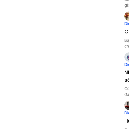
gì
Di
C
Bạ
ch
Di
N
s
Cù
đư
tr
Di
H