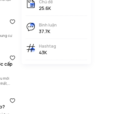
Chủ đề
25.6K
Bình luận
37.7K
chung cư
Hashtag
43K
ợc cấp
êu mới
nhất,
ào?