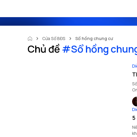
Cửa Sổ BĐS
Sổ hồng chung cư
Chủ đề
#
Sổ hồng chun
Di
T
Sổ
On
Di
5
Nế
kh