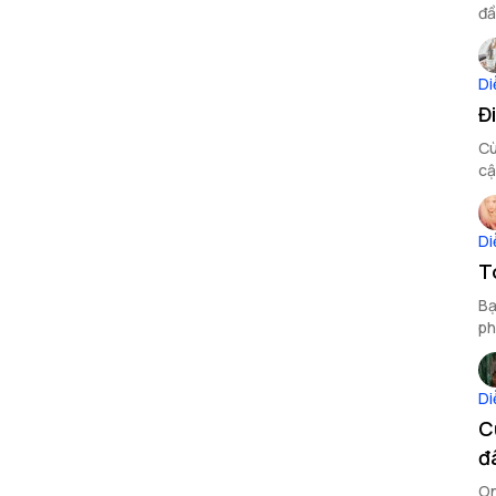
đầ
On
Di
Đ
Cù
cậ
Di
T
Bạ
ph
đâ
Di
C
đ
On