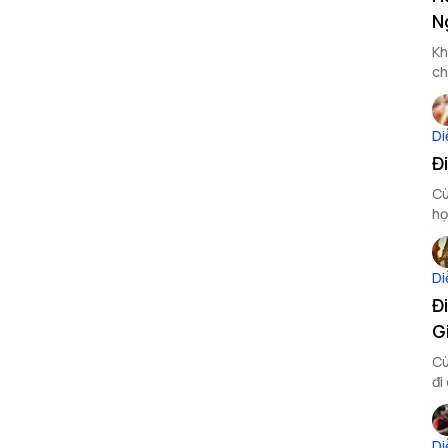
N
Kh
ch
ti
Di
Đ
Cù
họ
Di
Đ
G
Cù
đi
đâ
Di