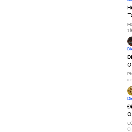
H
T
Mộ
sâ
Đị
Di
Đ
O
Ph
si
nh
Di
Đ
O
Cù
Gi