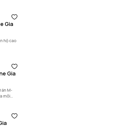
ne Gia
ăn hộ cao
ne Gia
ự án M-
ựa môi
Gia