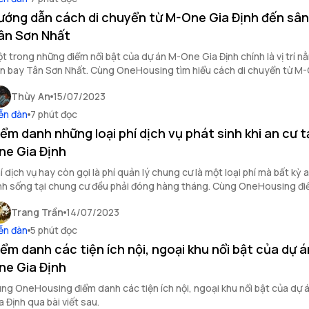
ướng dẫn cách di chuyển từ M-One Gia Định đến sân
ân Sơn Nhất
t trong những điểm nổi bật của dự án M-One Gia Định chính là vị trí n
n bay Tân Sơn Nhất. Cùng OneHousing tìm hiểu cách di chuyển từ M
nh đến sân bay Tân Sơn Nhất trong bài viết này.
Thùy An
15/07/2023
ễn đàn
7 phút đọc
iểm danh những loại phí dịch vụ phát sinh khi an cư t
ne Gia Định
í dịch vụ hay còn gọi là phí quản lý chung cư là một loại phí mà bất kỳ 
nh sống tại chung cư đều phải đóng hàng tháng. Cùng OneHousing đ
ững loại phí dịch vụ khi an cư tại M-One Gia Định trong bài viết này.
Trang Trần
14/07/2023
ễn đàn
5 phút đọc
iểm danh các tiện ích nội, ngoại khu nổi bật của dự á
ne Gia Định
ng OneHousing điểm danh các tiện ích nội, ngoại khu nổi bật của dự
a Định qua bài viết sau.