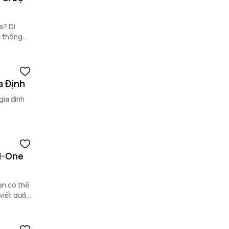
a? Di
c thông
a Định
gia đình
 M-One
ạn có thể
viết dưới