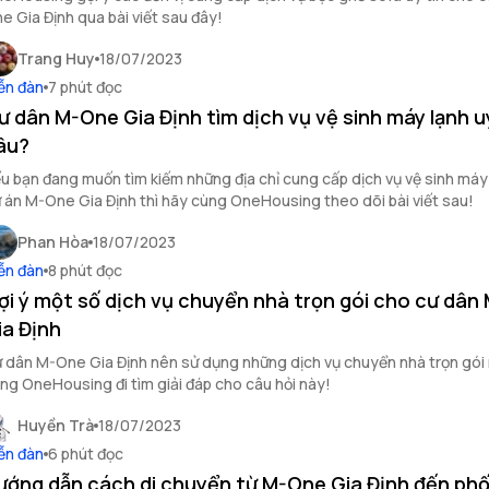
e Gia Định qua bài viết sau đây!
Trang Huy
18/07/2023
ễn đàn
7 phút đọc
ư dân M-One Gia Định tìm dịch vụ vệ sinh máy lạnh uy
âu?
u bạn đang muốn tìm kiếm những địa chỉ cung cấp dịch vụ vệ sinh máy
 án M-One Gia Định thì hãy cùng OneHousing theo dõi bài viết sau!
Phan Hòa
18/07/2023
ễn đàn
8 phút đọc
ợi ý một số dịch vụ chuyển nhà trọn gói cho cư dân
ia Định
 dân M-One Gia Định nên sử dụng những dịch vụ chuyển nhà trọn gói
ng OneHousing đi tìm giải đáp cho câu hỏi này!
Huyền Trà
18/07/2023
ễn đàn
6 phút đọc
ướng dẫn cách di chuyển từ M-One Gia Định đến phố