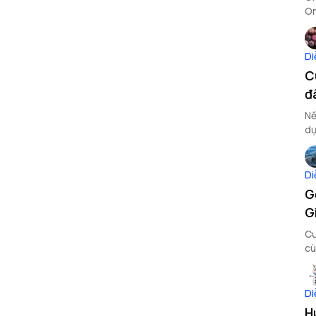
On
Di
C
đ
Nế
dự
Di
G
G
Cư
cù
Di
H