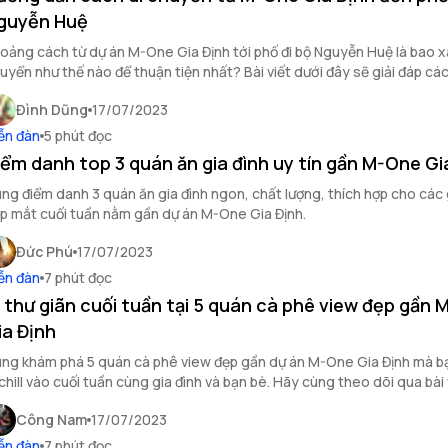
guyễn Huệ
oảng cách từ dự án M-One Gia Định tới phố đi bộ Nguyễn Huệ là bao x
uyển như thế nào để thuận tiện nhất? Bài viết dưới đây sẽ giải đáp cá
n chi tiết cho bạn đọc.
Đình Dũng
17/07/2023
ễn đàn
5 phút đọc
iểm danh top 3 quán ăn gia đình uy tín gần M-One Gi
ng điểm danh 3 quán ăn gia đình ngon, chất lượng, thích hợp cho các 
p mắt cuối tuần nằm gần dự án M-One Gia Định.
Đức Phú
17/07/2023
ễn đàn
7 phút đọc
i thư giãn cuối tuần tại 5 quán cà phê view đẹp gần
ia Định
ng khám phá 5 quán cà phê view đẹp gần dự án M-One Gia Định mà b
 chill vào cuối tuần cùng gia đình và bạn bè. Hãy cùng theo dõi qua bài 
y!
Công Nam
17/07/2023
ễn đàn
7 phút đọc