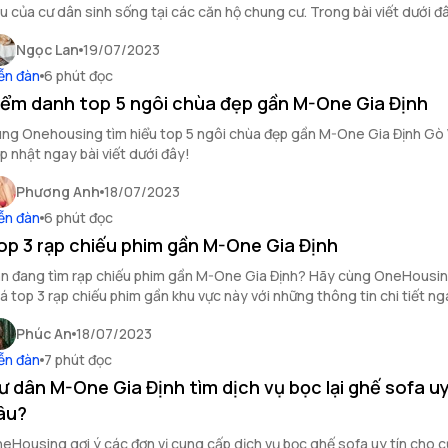
u của cư dân sinh sống tại các căn hộ chung cư. Trong bài viết dưới đ
eHousing sẽ review dịch vụ dọn vệ sinh theo giờ tại M-One Gia Định.
Ngọc Lan
19/07/2023
ễn đàn
6 phút đọc
iểm danh top 5 ngôi chùa đẹp gần M-One Gia Định
ng Onehousing tìm hiểu top 5 ngôi chùa đẹp gần M-One Gia Định Gò
p nhật ngay bài viết dưới đây!
Phương Anh
18/07/2023
ễn đàn
6 phút đọc
op 3 rạp chiếu phim gần M-One Gia Định
n đang tìm rạp chiếu phim gần M-One Gia Định? Hãy cùng OneHousi
á top 3 rạp chiếu phim gần khu vực này với những thông tin chi tiết n
y.
Phúc An
18/07/2023
ễn đàn
7 phút đọc
ư dân M-One Gia Định tìm dịch vụ bọc lại ghế sofa uy
âu?
eHousing gợi ý các đơn vị cung cấp dịch vụ bọc ghế sofa uy tín cho 