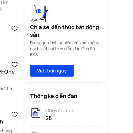
g tâm
n.
Chia sẻ kiến thức bất động
sản
Đóng góp kinh nghiệm của bạn bằng
cách viết bài trên diễn đàn Cửa Sổ
BĐS
Viết bài ngay
 M-One
như thế
Thống kê diễn đàn
Chuyên mục
28
nh
m hàng