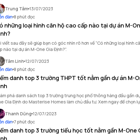
Trung Tâm
13/07/2023
ễn đàn
8 phút đọc
ó những loại hình căn hộ cao cấp nào tại dự án M-O
ịnh?
i viết sau đây sẽ giúp bạn có góc nhìn rõ hơn về “Có những loại hình c
p nào tại dự án M-One Gia Định?”.
Tâm Linh
12/07/2023
ễn đàn
8 phút đọc
iểm danh top 3 trường THPT tốt nằm gần dự án M-O
ịnh
ám phá danh sách top 3 trường trung học phổ thông hàng đầu gần d
e Gia Định do Masterise Homes làm chủ đầu tư. Xem ngay để chọn l
ường giáo dục lý tưởng cho con bạn!
Thanh Dũng
12/07/2023
ễn đàn
7 phút đọc
iểm danh top 3 trường tiểu học tốt nằm gần M-One 
ịnh