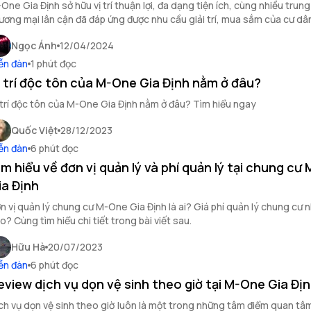
One Gia Định sở hữu vị trí thuận lợi, đa dạng tiện ích, cùng nhiều trun
ương mại lân cận đã đáp ứng được nhu cầu giải trí, mua sắm của cư dâ
Ngọc Ánh
12/04/2024
ễn đàn
1 phút đọc
ị trí độc tôn của M-One Gia Định nằm ở đâu?
 trí độc tôn của M-One Gia Định nằm ở đâu? Tìm hiểu ngay
Quốc Việt
28/12/2023
ễn đàn
6 phút đọc
ìm hiểu về đơn vị quản lý và phí quản lý tại chung cư
ia Định
n vị quản lý chung cư M-One Gia Định là ai? Giá phí quản lý chung cư 
o? Cùng tìm hiểu chi tiết trong bài viết sau.
Hữu Hà
20/07/2023
ễn đàn
6 phút đọc
eview dịch vụ dọn vệ sinh theo giờ tại M-One Gia Đị
ch vụ dọn vệ sinh theo giờ luôn là một trong những tâm điểm quan tâ