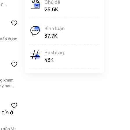
Chủ đề
ây,
25.6K
Bình luận
37.7K
 Vấp được
Hashtag
43K
ng khám
gay sau
 tín ở
cư dân M-