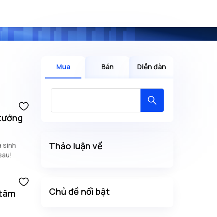
Mua
Bán
Diễn đàn
 tưởng
Thảo luận về
à sinh
sau!
Chủ đề nổi bật
 tâm