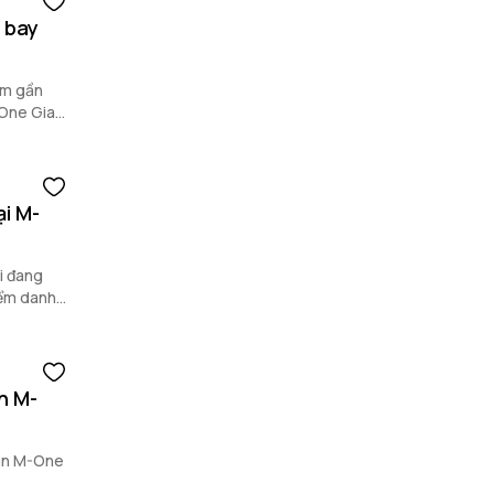
 bay
ằm gần
-One Gia
ại M-
ai đang
iểm danh
n M-
 án M-One