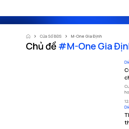
Cửa Sổ BĐS
M-One Gia Định
Chủ đề
#
M-One Gia Địn
Di
C
c
Cư
ho
12
Di
T
t