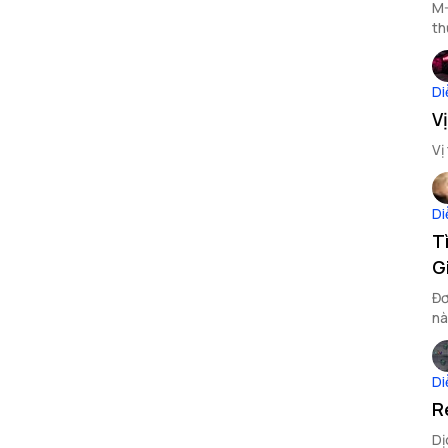
M-
th
Di
V
Vị
Di
T
G
Đơ
nà
Di
R
Dị