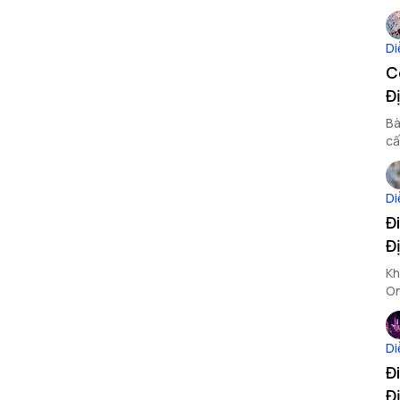
Di
C
Đ
Bà
cấ
Di
Đ
Đ
Kh
On
tr
Di
Đ
Đ