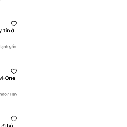
 tín ở
 lạnh gần
 M-One
 nào? Hãy
 đi bộ