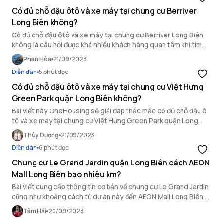
Có đủ chỗ đậu ôtô và xe máy tại chung cư Berriver
Long Biên không?
Có đủ chỗ đậu ôtô và xe máy tại chung cư Berriver Long Biên
không là câu hỏi được khá nhiều khách hàng quan tâm khi tìm
hiểu về dự án này. Thông tin cụ thể sẽ có trong bài viết dưới
Phan Hòa
21/09/2023
đây của OneHousing.
Diễn đàn
5 phút đọc
Có đủ chỗ đậu ôtô và xe máy tại chung cư Việt Hưng
Green Park quận Long Biên không?
Bài viết này OneHousing sẽ giải đáp thắc mắc có đủ chỗ đậu ô
tô và xe máy tại chung cư Việt Hưng Green Park quận Long
Biên không để bạn có thể tham khảo.
Thùy Dương
21/09/2023
Diễn đàn
6 phút đọc
Chung cư Le Grand Jardin quận Long Biên cách AEON
Mall Long Biên bao nhiêu km?
Bài viết cung cấp thông tin cơ bản về chung cư Le Grand Jardin
cũng như khoảng cách từ dự án này đến AEON Mall Long Biên.
Đồng thời, chia sẻ các tuyến đường và cách di di chuyển giữa
Tâm Hải
20/09/2023
hai địa điểm này.