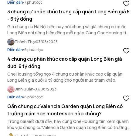
Diễn đàn
7 phút đọc
3 chung cư phân khúc trung cấp quận Long Biên giá 5
- 6 tỷ đồng
Giá chung cư Hà Nội hiện nay nói chung và giá chung cư quận
Long Biên nói riêng biến động mỗi ngày. Cùng OneHousing tìm
hiểu 3 chung cư phân khúc trung cấp quận Long Biên giá 5 - 6
Thành Thọ
03/08/2023
tỷ đồng trong bài viết này.
Diễn đàn
6 phút đọc
4 chung cư phân khúc cao cấp quận Long Biên giá
dưới 9 tỷ đồng
OneHousing tổng hợp 4 chung cư phân khúc cao cấp quận
Long Biên giá dưới 9 tỷ đồng cho người mua tham khảo.
Đình Quân
03/08/2023
Diễn đàn
6 phút đọc
Gần chung cư Valencia Garden quận Long Biên có
trường mầm non montessori nào không?
Trong bài viết dưới đây, hãy cùng OneHousing tìm xem quanh
khu vực chung cư Valencia Garden quận Long Biên có trường
mầm non montessori nào không.