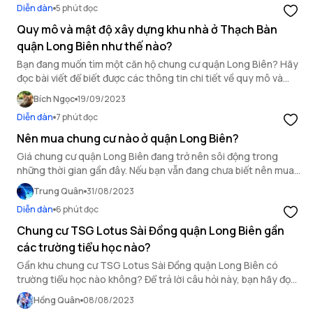
Diễn đàn
5 phút đọc
Quy mô và mật độ xây dựng khu nhà ở Thạch Bàn
quận Long Biên như thế nào?
Bạn đang muốn tìm một căn hộ chung cư quận Long Biên? Hãy
đọc bài viết để biết được các thông tin chi tiết về quy mô và
mật độ xây dựng khu nhà ở Thạch Bàn!
Bích Ngọc
19/09/2023
Diễn đàn
7 phút đọc
Nên mua chung cư nào ở quận Long Biên?
Giá chung cư quận Long Biên đang trở nên sôi động trong
những thời gian gần đây. Nếu bạn vẫn đang chưa biết nên mua
chung cư nào ở khu vực này, hãy tham khảo bài viết sau đây
Trung Quân
31/08/2023
của OneHousing để có được quyết định hợp lý nhất.
Diễn đàn
6 phút đọc
Chung cư TSG Lotus Sài Đồng quận Long Biên gần
các trường tiểu học nào?
Gần khu chung cư TSG Lotus Sài Đồng quận Long Biên có
trường tiểu học nào không? Để trả lời câu hỏi này, bạn hãy đọc
bài viết dưới đây của OneHousing.
Hồng Quân
08/08/2023