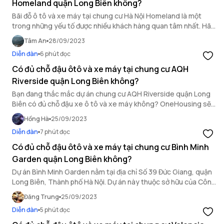
Homeland quận Long Biên không?
Bãi đỗ ô tô và xe máy tại chung cư Hà Nội Homeland là một
trong những yếu tố được nhiều khách hàng quan tâm nhất. Hãy
cùng OneHousing tìm hiểu về bãi đậu xe của chung cư Hà Nội
Tâm An
28/09/2023
Homeland nhé.
Diễn đàn
6 phút đọc
Có đủ chỗ đậu ôtô và xe máy tại chung cư AQH
Riverside quận Long Biên không?
Bạn đang thắc mắc dự án chung cư AQH Riverside quận Long
Biên có đủ chỗ đậu xe ô tô và xe máy không? OneHousing sẽ
giải đáp thắc mắc của bạn trong bài viết dưới đây.
Hồng Hà
25/09/2023
Diễn đàn
7 phút đọc
Có đủ chỗ đậu ôtô và xe máy tại chung cư Bình Minh
Garden quận Long Biên không?
Dự án Bình Minh Garden nằm tại địa chỉ Số 39 Đức Giang, quận
Long Biên, Thành phố Hà Nội. Dự án này thuộc sở hữu của Công
ty cổ phần Hóa Chất Nhựa và được phát triển bởi Công ty CP
Đăng Trung
25/09/2023
Đầu tư và Phát triển BĐS Thế Kỷ – CenInvest.
Diễn đàn
5 phút đọc