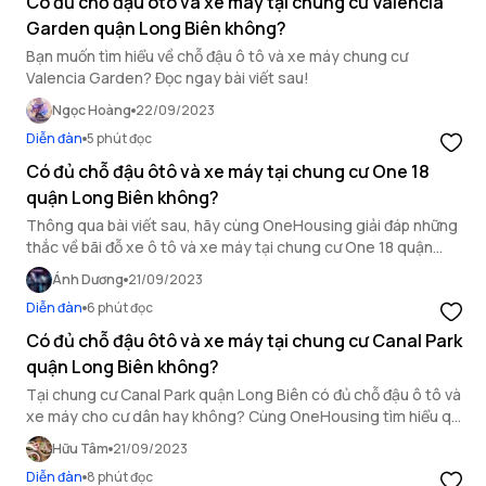
Có đủ chỗ đậu ôtô và xe máy tại chung cư Valencia
Garden quận Long Biên không?
Bạn muốn tìm hiểu về chỗ đậu ô tô và xe máy chung cư
Valencia Garden? Đọc ngay bài viết sau!
Ngọc Hoàng
22/09/2023
Diễn đàn
5 phút đọc
Có đủ chỗ đậu ôtô và xe máy tại chung cư One 18
quận Long Biên không?
Thông qua bài viết sau, hãy cùng OneHousing giải đáp những
thắc về bãi đỗ xe ô tô và xe máy tại chung cư One 18 quận
Long Biên nhé!
Ánh Dương
21/09/2023
Diễn đàn
6 phút đọc
Có đủ chỗ đậu ôtô và xe máy tại chung cư Canal Park
quận Long Biên không?
Tại chung cư Canal Park quận Long Biên có đủ chỗ đậu ô tô và
xe máy cho cư dân hay không? Cùng OneHousing tìm hiểu qua
bài viết sau đây!
Hữu Tâm
21/09/2023
Diễn đàn
8 phút đọc