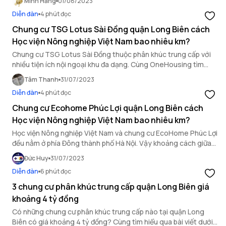
Minh Hằng
01/08/2023
Diễn đàn
4 phút đọc
Chung cư TSG Lotus Sài Đồng quận Long Biên cách
Học viện Nông nghiệp Việt Nam bao nhiêu km?
Chung cư TSG Lotus Sài Đồng thuộc phân khúc trung cấp với
nhiều tiện ích nội ngoại khu đa dạng. Cùng OneHousing tìm
hiểu khoảng cách từ dự án này đến Học viện Nông nghiệp Việt
Tâm Thanh
31/07/2023
Nam là bao nhiêu km qua bài viết sau.
Diễn đàn
4 phút đọc
Chung cư Ecohome Phúc Lợi quận Long Biên cách
Học viện Nông nghiệp Việt Nam bao nhiêu km?
Học viện Nông nghiệp Việt Nam và chung cư EcoHome Phúc Lợi
đều nằm ở phía Đông thành phố Hà Nội. Vậy khoảng cách giữa
Ecohome Phúc Lợi và Học viện Nông nghiệp Việt Nam là bao
Đức Huy
31/07/2023
nhiêu km?
Diễn đàn
6 phút đọc
3 chung cư phân khúc trung cấp quận Long Biên giá
khoảng 4 tỷ đồng
Có những chung cư phân khúc trung cấp nào tại quận Long
Biên có giá khoảng 4 tỷ đồng? Cùng tìm hiểu qua bài viết dưới