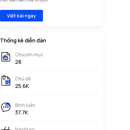
Viết bài ngay
Thống kê diễn đàn
Chuyên mục
28
Chủ đề
25.6K
Bình luận
37.7K
Hashtag