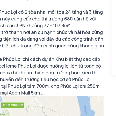
c Lợi có 2 tòa nhà, mỗi tòa 24 tầng và 3 tầng
 này cung cấp cho thị trường 680 căn hộ với
 tích căn 3 PN khoảng 77 - 107.8m².
 trở thành nơi an cư hạnh phúc và hài hòa cùng
 tiện ích đa dạng với đầy đủ các công trình dân
 đặc biệt chú trọng đến cảnh quan cùng không gian
Phúc Lợi chỉ cách dự án Khu biệt thự cao cấp
coHome Phúc Lợi được hưởng lợi lớn từ toàn bộ
ch xã hội hoàn thiện như trường học, siêu thị,
chuyển đến trường tiểu học cơ sở Phúc Lợi
tại Phúc Lợi tầm 700m, chợ Phúc Lợi chỉ 250m,
 mại Aeon Mall 5km …