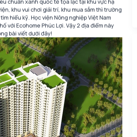
êu chuẩn xanh quốc tế tọa lạc tại khu vực hạ
ện, khu vui chơi giải trí, khu mua sắm thì trường
tìm hiểu kỹ. Học viện Nông nghiệp Việt Nam
ố với Ecohome Phúc Lợi. Vậy 2 địa điểm này
ng bài viết dưới đây!