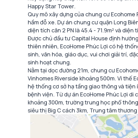
Happy Star Tower.
Quy mô xây dựng của chung cư Ecohome Phú
hầm đỗ xe. Dự án chung cư quận Long Biên
diện tích căn 2 PN là 45.4 - 71.9m² và diện
Được chủ đầu tư Capital House định hướng
thiên nhiên, EcoHome Phúc Lợi có hệ thống
sinh, văn hóa, giáo dục, vui chơi giải trí,
sinh hoạt chung.
Nằm tại dọc đường 21m, chung cư Ecohome 
Vinhomes Riverside khoảng 500m. Vì thế E
hệ thống cơ sở hạ tầng giao thông và tiện í
bệnh viện. Từ dự án EcoHome Phúc Lợi di 
khoảng 300m, trường trung học phổ thông 
siêu thị Big C cách 3km, Trung tâm thương