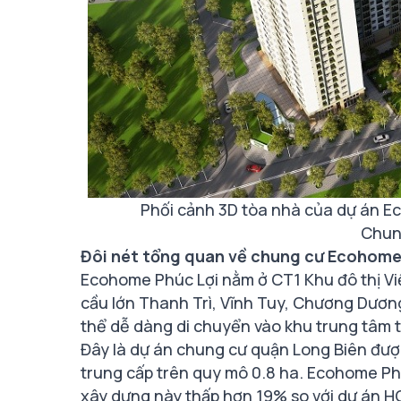
Phối cảnh 3D tòa nhà của dự án E
Chun
Đôi nét tổng quan về chung cư Ecohome
Ecohome Phúc Lợi nằm ở CT1 Khu đô thị Việt
cầu lớn Thanh Trì, Vĩnh Tuy, Chương Dươn
thể dễ dàng di chuyển vào khu trung tâm th
Đây là dự án chung cư quận Long Biên được
trung cấp trên quy mô 0.8 ha. Ecohome Ph
xây dựng này thấp hơn 19% so với dự án H