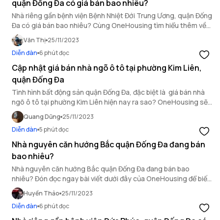
quận Đống Đa có giá bán bao nhiêu?
Nhà riêng gần bệnh viện Bệnh Nhiệt Đới Trung Ương, quận Đống
Đa có giá bán bao nhiêu? Cùng OneHousing tìm hiểu thêm về
thị trường bất động sản quận Đống Đa trong bài viết này.
Văn Thị
25/11/2023
Diễn đàn
6 phút đọc
Cập nhật giá bán nhà ngõ ô tô tại phường Kim Liên,
quận Đống Đa
Tình hình bất động sản quận Đống Đa, đặc biệt là giá bán nhà
ngõ ô tô tại phường Kim Liên hiện nay ra sao? OneHousing sẽ
giải đáp cho bạn.
Quang Dũng
25/11/2023
Diễn đàn
5 phút đọc
Nhà nguyên căn hướng Bắc quận Đống Đa đang bán
bao nhiêu?
Nhà nguyên căn hướng Bắc quận Đống Đa đang bán bao
nhiêu? Đón đọc ngay bài viết dưới đây của OneHousing để biết
rõ câu trả lời.
Huyền Thảo
25/11/2023
Diễn đàn
6 phút đọc