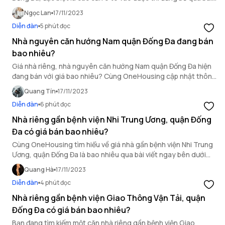
viết sau của OneHousing.
Ngọc Lan
17/11/2023
Diễn đàn
5 phút đọc
Nhà nguyên căn hướng Nam quận Đống Đa đang bán
bao nhiêu?
Giá nhà riêng, nhà nguyên căn hướng Nam quận Đống Đa hiện
đang bán với giá bao nhiêu? Cùng OneHousing cập nhật thông
tin mới nhất về giá bất động sản quận Đống Đa nhé.
Quang Tín
17/11/2023
Diễn đàn
6 phút đọc
Nhà riêng gần bệnh viện Nhi Trung Ương, quận Đống
Đa có giá bán bao nhiêu?
Cùng OneHousing tìm hiểu về giá nhà gần bệnh viện Nhi Trung
Ương, quận Đống Đa là bao nhiêu qua bài viết ngay bên dưới
đây!
Quang Hà
17/11/2023
Diễn đàn
4 phút đọc
Nhà riêng gần bệnh viện Giao Thông Vận Tải, quận
Đống Đa có giá bán bao nhiêu?
Bạn đang tìm kiếm một căn nhà riêng gần bệnh viện Giao