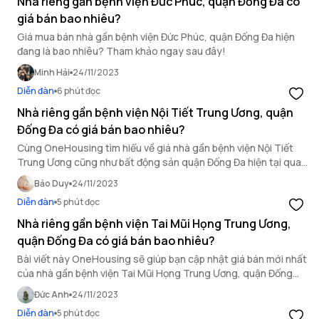
Nhà riêng gần bệnh viện Đức Phúc, quận Đống Đa có
giá bán bao nhiêu?
Giá mua bán nhà gần bệnh viện Đức Phúc, quận Đống Đa hiện
đang là bao nhiêu? Tham khảo ngay sau đây!
Minh Hải
24/11/2023
Diễn đàn
6 phút đọc
Nhà riêng gần bệnh viện Nội Tiết Trung Ương, quận
Đống Đa có giá bán bao nhiêu?
Cùng OneHousing tìm hiểu về giá nhà gần bệnh viện Nội Tiết
Trung Ương cũng như bất động sản quận Đống Đa hiện tại qua
bài viết bên dưới đây.
Bảo Duy
24/11/2023
Diễn đàn
5 phút đọc
Nhà riêng gần bệnh viện Tai Mũi Họng Trung Ương,
quận Đống Đa có giá bán bao nhiêu?
Bài viết này OneHousing sẽ giúp bạn cập nhật giá bán mới nhất
của nhà gần bệnh viện Tai Mũi Họng Trung Ương, quận Đống
Đa.
Đức Anh
24/11/2023
Diễn đàn
5 phút đọc