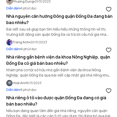
Phương Dung
21/11/2023
Diễn đàn
5 phút đọc
Nhà nguyên căn hướng Đông quận Đống Đa đang bán
bao nhiêu?
Bài viết sau sẽ giúp bạn tìm hiểu hiểu những thông tin về thị
trường bất động sản quận Đống Đa và trả lời câu hỏi giá nhà
riêng, nguyên căn hướng Đông tại đây là bao nhiêu.
Trang Anh
20/11/2023
Diễn đàn
6 phút đọc
Nhà riêng gần bệnh viện đa khoa Nông Nghiệp, quận
Đống Đa có giá bán bao nhiêu?
Khám phá cơ hội sở hữu nhà gần Bệnh viện đa khoa Nông
Nghiệp, quận Đống Đa qua bài viết cập nhật giá nhà riêng khu
vực này.
Hoài An
18/11/2023
Diễn đàn
5 phút đọc
Nhà riêng ô tô vào được quận Đống Đa đang có giá
bán bao nhiêu?
Nếu bạn đang quan tâm đến giá nhà riêng, nguyên căn quận
Đống Đa, đặc biệt là các căn ô tô vào được thì đừng bỏ qua bài