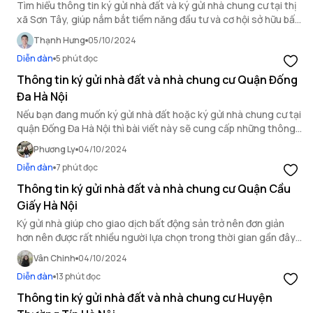
Tìm hiểu thông tin ký gửi nhà đất và ký gửi nhà chung cư tại thị
xã Sơn Tây, giúp nắm bắt tiềm năng đầu tư và cơ hội sở hữu bất
động sản trong khu vực này.
Thạnh Hưng
05/10/2024
Diễn đàn
5 phút đọc
Thông tin ký gửi nhà đất và nhà chung cư Quận Đống
Đa Hà Nội
Nếu bạn đang muốn ký gửi nhà đất hoặc ký gửi nhà chung cư tại
quận Đống Đa Hà Nội thì bài viết này sẽ cung cấp những thông
tin cần thiết về ký gửi nhà đất và chung cư tại khu vực này đến
Phương Ly
04/10/2024
với bạn.
Diễn đàn
7 phút đọc
Thông tin ký gửi nhà đất và nhà chung cư Quận Cầu
Giấy Hà Nội
Ký gửi nhà giúp cho giao dịch bất động sản trở nên đơn giản
hơn nên được rất nhiều người lựa chọn trong thời gian gần đây.
Cập nhập ngay thông tin ký gửi nhà đất và nhà chung cư tại
Vân Chinh
04/10/2024
quận Cầu Giấy Hà Nội trong bài viết này.
Diễn đàn
13 phút đọc
Thông tin ký gửi nhà đất và nhà chung cư Huyện