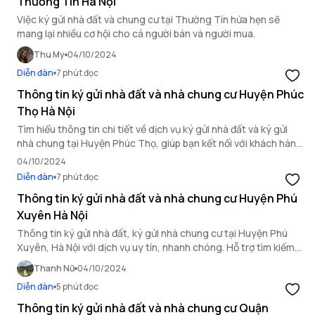
Thường Tín Hà Nội
Việc ký gửi nhà đất và chung cư tại Thường Tín hứa hẹn sẽ
mang lại nhiều cơ hội cho cả người bán và người mua.
Thu My
04/10/2024
Diễn đàn
7 phút đọc
Thông tin ký gửi nhà đất và nhà chung cư Huyện Phúc
Thọ Hà Nội
Tìm hiểu thông tin chi tiết về dịch vụ ký gửi nhà đất và ký gửi
nhà chung tại Huyện Phúc Thọ, giúp bạn kết nối với khách hàng
tiềm năng và tăng cơ hội giao dịch thành công.
04/10/2024
Diễn đàn
7 phút đọc
Thông tin ký gửi nhà đất và nhà chung cư Huyện Phú
Xuyên Hà Nội
Thông tin ký gửi nhà đất, ký gửi nhà chung cư tại Huyện Phú
Xuyên, Hà Nội với dịch vụ uy tín, nhanh chóng. Hỗ trợ tìm kiếm
khách hàng tiềm năng, tối ưu thời gian giao dịch.
Thanh Nữ
04/10/2024
Diễn đàn
5 phút đọc
Thông tin ký gửi nhà đất và nhà chung cư Quận