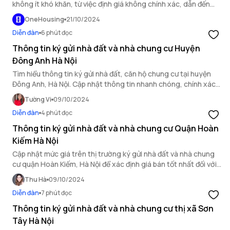
không ít khó khăn, từ việc định giá không chính xác, dẫn đến
không đạt được giá trị kỳ vọng, đến việc mất nhiều thời gian và
OneHousing
21/10/2024
công sức để tìm kiếm khách hàng tiềm năng. Để giải quyết
Diễn đàn
6 phút đọc
những thách thức này, OneHousing đã triển khai một giải pháp
tiên tiến mang tên "Bán nhà nhanh trong 48 giờ".
Thông tin ký gửi nhà đất và nhà chung cư Huyện
Đông Anh Hà Nội
Tìm hiểu thông tin ký gửi nhà đất, căn hộ chung cư tại huyện
Đông Anh, Hà Nội. Cập nhật thông tin nhanh chóng, chính xác,
hỗ trợ ký gửi nhà chung cư hiệu quả.
Tường Vi
09/10/2024
Diễn đàn
4 phút đọc
Thông tin ký gửi nhà đất và nhà chung cư Quận Hoàn
Kiếm Hà Nội
Cập nhật mức giá trên thị trường ký gửi nhà đất và nhà chung
cư quận Hoàn Kiếm, Hà Nội để xác định giá bán tốt nhất đối với
từng loại hình bất động sản.
Thu Hà
09/10/2024
Diễn đàn
7 phút đọc
Thông tin ký gửi nhà đất và nhà chung cư thị xã Sơn
Tây Hà Nội