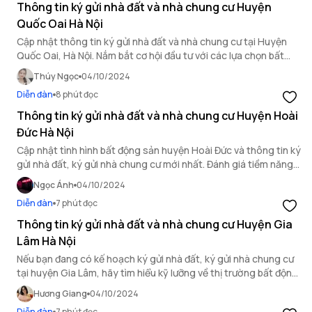
Thông tin ký gửi nhà đất và nhà chung cư Huyện
Quốc Oai Hà Nội
Cập nhật thông tin ký gửi nhà đất và nhà chung cư tại Huyện
Quốc Oai, Hà Nội. Nắm bắt cơ hội đầu tư với các lựa chọn bất
động sản đa dạng, phù hợp với nhu cầu sinh sống và kinh
Thúy Ngọc
04/10/2024
doanh.
Diễn đàn
8 phút đọc
Thông tin ký gửi nhà đất và nhà chung cư Huyện Hoài
Đức Hà Nội
Cập nhật tình hình bất động sản huyện Hoài Đức và thông tin ký
gửi nhà đất, ký gửi nhà chung cư mới nhất. Đánh giá tiềm năng
bất động sản khu vực này.
Ngọc Ánh
04/10/2024
Diễn đàn
7 phút đọc
Thông tin ký gửi nhà đất và nhà chung cư Huyện Gia
Lâm Hà Nội
Nếu bạn đang có kế hoạch ký gửi nhà đất, ký gửi nhà chung cư
tại huyện Gia Lâm, hãy tìm hiểu kỹ lưỡng về thị trường bất động
sản khu vực để tận dụng cơ hội đầu tư một cách hiệu quả nhất.
Hương Giang
04/10/2024
Diễn đàn
7 phút đọc