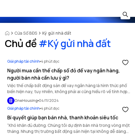
Cửa Sổ BĐS
Ký gửi nhà đất
Chủ đề
#
Ký gửi nhà đất
Giải pháp tài chính
4 phút đọc
Người mua cần thế chấp sổ đỏ để vay ngân hàng,
người bán nhà cần lưu ý gì?
Việc thế chấp bất động sản để vay ngân hàng là hình thức phổ
biến hiện nay, tuy nhiên, không phải ai cũng hiểu rõ về tính hợp
pháp và quy trình mua bán khi áp dụng phương thức này. Để bảo
OneHousing
04/11/2024
vệ quyền lợi cho cả người bán và người mua, việc nắm vững các
Giải pháp tài chính
4 phút đọc
thủ tục cần thiết là điều vô cùng quan trọng.
Bí quyết giúp bạn bán nhà, thanh khoản siêu tốc
“Khó khăn đủ đường. Chúng tôi dự định bán nhà trong vòng một
tháng. Nhưng thị trường bất động sản hiện tại không dễ dàng