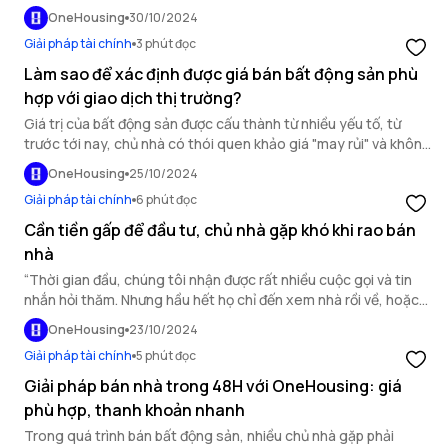
như chúng tôi nghĩ. Rao giá cao thì không ai hỏi đến còn để giá
OneHousing
30/10/2024
thấp thì sợ "bán hớ". Đây là những chia sẻ của chị Mai về khó
Giải pháp tài chính
3 phút đọc
khăn trong việc định giá căn nhà định bán của gia đình chị.
Làm sao để xác định được giá bán bất động sản phù
hợp với giao dịch thị trường?
Giá trị của bất động sản được cấu thành từ nhiều yếu tố, từ
trước tới nay, chủ nhà có thói quen khảo giá "may rủi" và không
có nhiều cơ sở, nên dễ rơi vào tình trạng bị hớ hoặc ‘ngáo’ giá -
OneHousing
25/10/2024
khó đi đến được giao dịch. Vậy làm sao để xác định được giá
Giải pháp tài chính
6 phút đọc
bán phù hợp với thị trường?
Cần tiền gấp để đầu tư, chủ nhà gặp khó khi rao bán
nhà
“Thời gian đầu, chúng tôi nhận được rất nhiều cuộc gọi và tin
nhắn hỏi thăm. Nhưng hầu hết họ chỉ đến xem nhà rồi về, hoặc
đưa ra những mức giá quá thấp so với mong đợi của chúng tôi.”
OneHousing
23/10/2024
Giải pháp tài chính
5 phút đọc
Giải pháp bán nhà trong 48H với OneHousing: giá
phù hợp, thanh khoản nhanh
Trong quá trình bán bất động sản, nhiều chủ nhà gặp phải