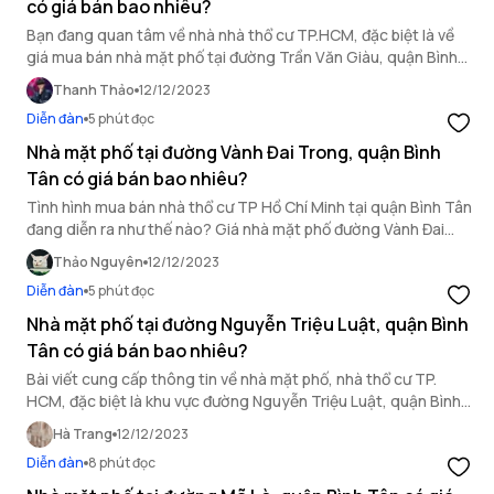
có giá bán bao nhiêu?
Bạn đang quan tâm về nhà nhà thổ cư TP.HCM, đặc biệt là về
giá mua bán nhà mặt phố tại đường Trần Văn Giàu, quận Bình
Tân. Hãy cùng OneHousing tìm hiểu trong bài viết sau đây.
Thanh Thảo
12/12/2023
Diễn đàn
5 phút đọc
Nhà mặt phố tại đường Vành Đai Trong, quận Bình
Tân có giá bán bao nhiêu?
Tình hình mua bán nhà thổ cư TP Hồ Chí Minh tại quận Bình Tân
đang diễn ra như thế nào? Giá nhà mặt phố đường Vành Đai
Trong, quận Bình Tân hiện nay là bao nhiêu? Tìm hiểu ngay.
Thảo Nguyên
12/12/2023
Diễn đàn
5 phút đọc
Nhà mặt phố tại đường Nguyễn Triệu Luật, quận Bình
Tân có giá bán bao nhiêu?
Bài viết cung cấp thông tin về nhà mặt phố, nhà thổ cư TP.
HCM, đặc biệt là khu vực đường Nguyễn Triệu Luật, quận Bình
Tân.
Hà Trang
12/12/2023
Diễn đàn
8 phút đọc