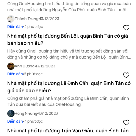
Cùng OneHousing tìm hiểu thông tin tổng quan và giá mua bán
nhà mặt phố tại đường Nguyễn Cửu Phú, quận Bình Tân – một
trong những khu vực đang phát triển về bất động sản tại thị
Thành Trung
13/12/2023
trường nhà thổ cư TP.HCM.
Diễn đàn
4 phút đọc
Nhà mặt phố tại đường Bến Lội, quận Bình Tân có giá
bán bao nhiêu?
Hãy cùng OneHousing tìm hiểu về thị trường bất động sản sôi
động và những cơ hội đáng chú ý mà đường Bến Lội, quận Bình
Tân mang lại qua bài viết dưới đây.
Ánh Dương
13/12/2023
Diễn đàn
5 phút đọc
Nhà mặt phố tại đường Lê Đình Cẩn, quận Bình Tân có
giá bán bao nhiêu?
Cùng khám phá giá nhà mặt phố đường Lê Đình Cẩn, quận Bình
Tân qua bài viết sau của OneHousing.
Hồng Nhung
13/12/2023
Diễn đàn
4 phút đọc
Nhà mặt phố tại đường Trần Văn Giàu, quận Bình Tân