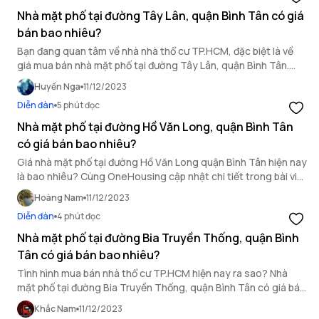
Nhà mặt phố tại đường Tây Lân, quận Bình Tân có giá
bán bao nhiêu?
Bạn đang quan tâm về nhà nhà thổ cư TP.HCM, đặc biệt là về
giá mua bán nhà mặt phố tại đường Tây Lân, quận Bình Tân.
Hãy cùng OneHousing tìm hiểu trong bài viết sau đây.
Huyền Nga
11/12/2023
Diễn đàn
5 phút đọc
Nhà mặt phố tại đường Hồ Văn Long, quận Bình Tân
có giá bán bao nhiêu?
Giá nhà mặt phố tại đường Hồ Văn Long quận Bình Tân hiện nay
là bao nhiêu? Cùng OneHousing cập nhật chi tiết trong bài viết
này.
Hoàng Nam
11/12/2023
Diễn đàn
4 phút đọc
Nhà mặt phố tại đường Bia Truyền Thống, quận Bình
Tân có giá bán bao nhiêu?
Tình hình mua bán nhà thổ cư TP.HCM hiện nay ra sao? Nhà
mặt phố tại đường Bia Truyền Thống, quận Bình Tân có giá bán
thế nào? Tìm hiểu ngay!
Khắc Nam
11/12/2023