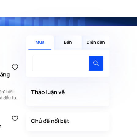
Mua
Bán
Diễn đàn
tăng
Thảo luận về
ăn" biệt
à đầu tư
Chủ đề nổi bật
n