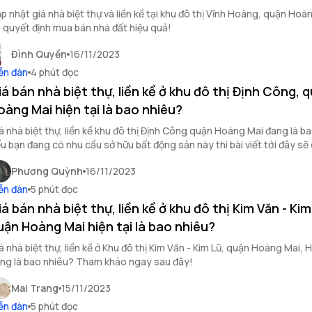
p nhật giá nhà biệt thự và liền kề tại khu đô thị Vĩnh Hoàng, quận Hoà
 quyết định mua bán nhà đất hiệu quả!
Đình Quyền
16/11/2023
ễn đàn
4 phút đọc
iá bán nhà biệt thự, liền kề ở khu đô thị Định Công, 
oàng Mai hiện tại là bao nhiêu?
á nhà biệt thự, liền kề khu đô thị Định Công quận Hoàng Mai đang là b
u bạn đang có nhu cầu sở hữu bất động sản này thì bài viết tới đây s
ông tin hữu ích dành cho bạn.
Phương Quỳnh
16/11/2023
ễn đàn
5 phút đọc
iá bán nhà biệt thự, liền kề ở khu đô thị Kim Văn - Kim
uận Hoàng Mai hiện tại là bao nhiêu?
á nhà biệt thự, liền kề ở Khu đô thị Kim Văn - Kim Lũ, quận Hoàng Mai, H
ng là bao nhiêu? Tham khảo ngay sau đây!
Mai Trang
15/11/2023
ễn đàn
5 phút đọc