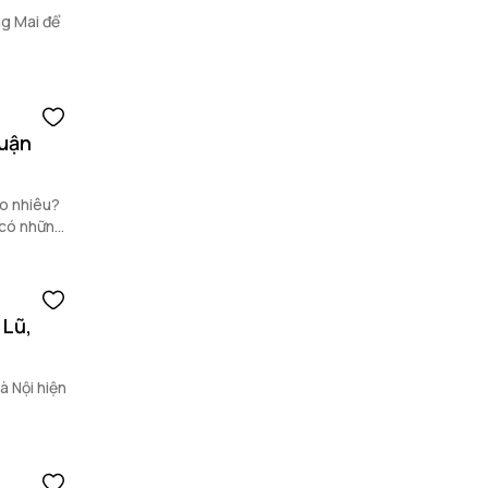
ng Mai để
quận
ao nhiêu?
ẽ có những
 Lũ,
à Nội hiện