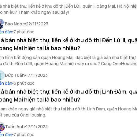
á nhà biệt thự, liền kề ở Khu đô thị Đền Lừ I, quận Hoàng Mai, Hà Nội hi
o nhiêu? Tham khảo ngay sau đây!
Bảo Ngọc
22/11/2023
ễn đàn
7 phút đọc
iá bán nhà biệt thự, liền kề ở khu đô thị Đền Lừ III, qu
oàng Mai hiện tại là bao nhiêu?
nh hình bất động sản quận Hoàng Mai, đặc biệt là giá bán nhà biệt thự, 
u đô thị Đền Lừ III, quận Hoàng Mai hiện nay ra sao? Cùng OneHousi
á thêm trong bài viết sau.
Đức Tuấn
17/11/2023
ễn đàn
6 phút đọc
iá bán nhà biệt thự, liền kề ở khu đô thị Linh Đàm, q
oàng Mai hiện tại là bao nhiêu?
am khảo ngay giá nhà biệt thự tại khu đô thị Linh Đàm, quận Hoàng Ma
ết sau của OneHousing.
Tuấn Anh
17/11/2023
ễn đàn
7 phút đọc