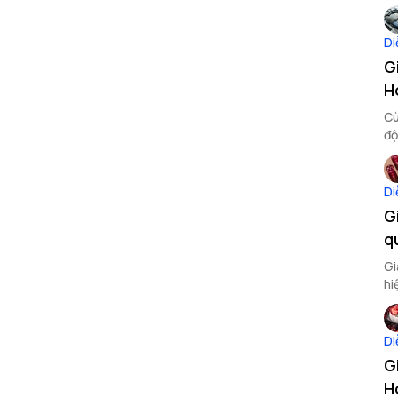
Di
G
H
Cù
độ
Di
G
q
Gi
hi
Di
G
H