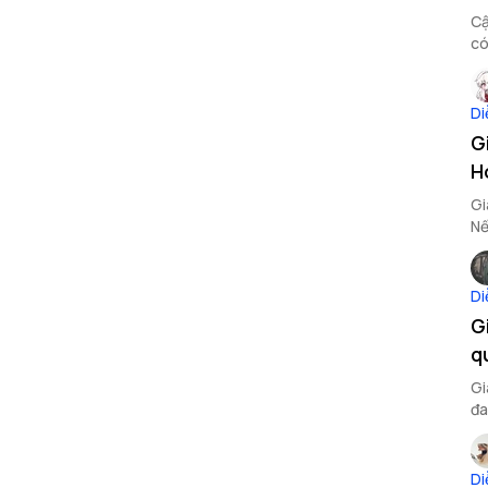
Cậ
có
Di
G
H
Gi
Nế
th
Di
G
q
Gi
đa
Di