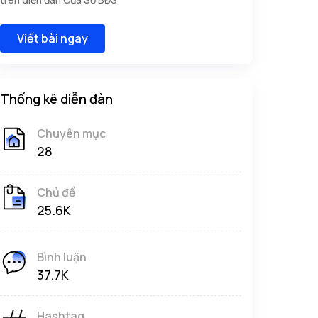
Viết bài ngay
Thống kê diễn đàn
Chuyên mục
28
Chủ đề
25.6K
Bình luận
37.7K
Hashtag