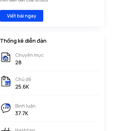
Viết bài ngay
Thống kê diễn đàn
Chuyên mục
28
Chủ đề
25.6K
Bình luận
37.7K
Hashtag