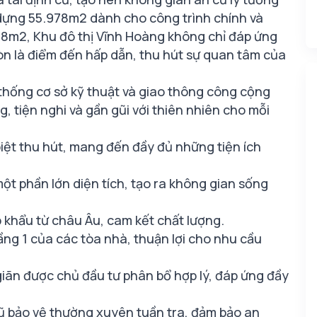
y dựng 55.978m2 dành cho công trình chính và
78m2, Khu đô thị Vĩnh Hoàng không chỉ đáp ứng
òn là điểm đến hấp dẫn, thu hút sự quan tâm của
 thống cơ sở kỹ thuật và giao thông công cộng
, tiện nghi và gần gũi với thiên nhiên cho mỗi
 biệt thu hút, mang đến đầy đủ những tiện ích
một phần lớn diện tích, tạo ra không gian sống
 khẩu từ châu Âu, cam kết chất lượng.
tầng 1 của các tòa nhà, thuận lợi cho nhu cầu
ư giãn được chủ đầu tư phân bổ hợp lý, đáp ứng đầy
ũ bảo vệ thường xuyên tuần tra, đảm bảo an