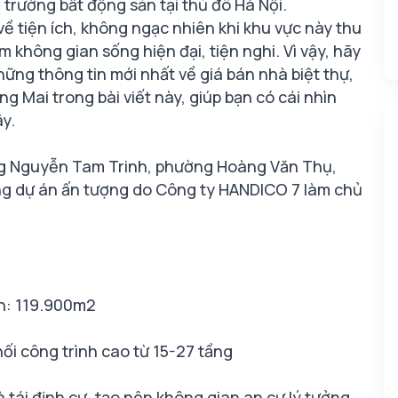
trường bất động sản tại thủ đô Hà Nội.
ề tiện ích, không ngạc nhiên khi khu vực này thu
 không gian sống hiện đại, tiện nghi. Vì vậy, hãy
ng thông tin mới nhất về giá bán nhà biệt thự,
ng Mai trong bài viết này, giúp bạn có cái nhìn
ây.
ng Nguyễn Tam Trinh, phường Hoàng Văn Thụ,
ng dự án ấn tượng do Công ty HANDICO 7 làm chủ
nh: 119.900m2
ối công trình cao từ 15-27 tầng
tái định cư, tạo nên không gian an cư lý tưởng