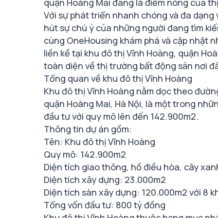
quận Hoàng Mai đang là điểm nóng của thị 
Với sự phát triển nhanh chóng và đa dạng v
hút sự chú ý của những người đang tìm kiếm
cùng OneHousing khám phá và cập nhật nhữ
liền kề tại khu đô thị Vĩnh Hoàng, quận Hoà
toàn diện về thị trường bất động sản nơi đ
Tổng quan về khu đô thị Vĩnh Hoàng
Khu đô thị Vĩnh Hoàng nằm dọc theo đườ
quận Hoàng Mai, Hà Nội, là một trong nhữ
đầu tư với quy mô lên đến 142.900m2.
Thông tin dự án gồm:
Tên: Khu đô thị Vĩnh Hoàng
Quy mô: 142.900m2
Diện tích giao thông, hồ điều hòa, cây xa
Diện tích xây dựng: 23.000m2
Diện tích sàn xây dựng: 120.000m2 với 8 kh
Tổng vốn đầu tư: 800 tỷ đồng
Khu đô thị Vĩnh Hoàng thuộc hạng mục nhà 