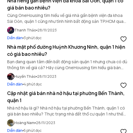
Nhà riêng gần bệnh viện đa khoa Sài Gòn, quận 1 có
giá bán bao nhiêu?
Cùng OneHousing tìm hiểu về giá nhà gần bệnh viện đa khoa
Sài Gòn, quận 1 cũng như tình hình bất động sản TP.HCM qua
bài viết bên dưới đây!
Thanh Thảo
28/11/2023
Diễn đàn
3 phút đọc
Nhà mặt phố đường Huỳnh Khương Ninh, quận 1 hiện
có giá bao nhiêu?
Bạn đang quan tâm đến bất động sản quận 1 nhưng chưa có đủ
thông tin về giá cả? Hãy cùng OneHousing tìm hiểu giá bán
nhà mặt phố tại đường Huỳnh Khương Ninh, quận 1 thông qua
Huyền Thảo
28/11/2023
bài viết dưới đây để có cái nhìn toàn diện nhất.
Diễn đàn
4 phút đọc
Cập nhật giá bán nhà nở hậu tại phường Bến Thành,
quận 1
Nhà nở hậu là gì? Nhà nở hậu tại phường Bến Thành, quận 1 có
giá bán bao nhiêu? Thực trạng nhà đất thổ cư quận 1 như thế
nào? Cùng tham khảo bài viết dưới đây nhé.
Hoàng Nam
28/11/2023
Diễn đàn
5 phút đọc