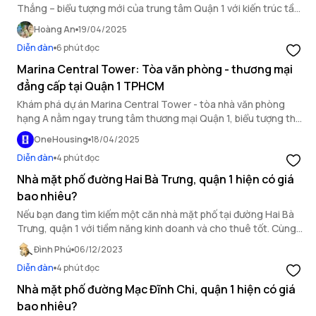
Thắng – biểu tượng mới của trung tâm Quận 1 với kiến trúc tầm
vóc, vị trí chiến lược và chuẩn sống xanh bền vững.
Hoàng An
19/04/2025
Diễn đàn
6 phút đọc
Marina Central Tower: Tòa văn phòng - thương mại
đẳng cấp tại Quận 1 TPHCM
Khám phá dự án Marina Central Tower - tòa nhà văn phòng
hạng A nằm ngay trung tâm thương mại Quận 1, biểu tượng thời
thượng mới của TP HCM.
OneHousing
18/04/2025
Diễn đàn
4 phút đọc
Nhà mặt phố đường Hai Bà Trưng, quận 1 hiện có giá
bao nhiêu?
Nếu bạn đang tìm kiếm một căn nhà mặt phố tại đường Hai Bà
Trưng, quận 1 với tiềm năng kinh doanh và cho thuê tốt. Cùng
tìm hiểu trong bài viết sau của OneHousing.
Đình Phú
06/12/2023
Diễn đàn
4 phút đọc
Nhà mặt phố đường Mạc Đĩnh Chi, quận 1 hiện có giá
bao nhiêu?