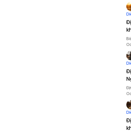
nh
Di
Đ
k
Bi
Oc
On
Di
Đ
N
Đị
Oc
Di
Đ
k