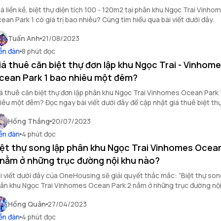
à liền kề, biệt thự diện tích 100 - 120m2 tại phân khu Ngọc Trai Vinho
ean Park 1 có giá trị bao nhiêu? Cùng tìm hiểu qua bài viết dưới đây.
Tuấn Anh
21/08/2023
ễn đàn
8 phút đọc
iá thuê căn biệt thự đơn lập khu Ngọc Trai - Vinhom
cean Park 1 bao nhiêu một đêm?
á thuê căn biệt thự đơn lập phân khu Ngọc Trai Vinhomes Ocean Park 
iêu một đêm? Đọc ngay bài viết dưới đây để cập nhật giá thuê biệt th
ất cùng các dịch vụ tiện ích hấp dẫn tại đây.
Hồng Thắng
20/07/2023
ễn đàn
4 phút đọc
iệt thự song lập phân khu Ngọc Trai Vinhomes Ocea
 nằm ở những trục đường nội khu nào?
i viết dưới đây của OneHousing sẽ giải quyết thắc mắc: “Biệt thự son
ân khu Ngọc Trai Vinhomes Ocean Park 2 nằm ở những trục đường nội
o?”.
Hồng Quân
27/04/2023
ễn đàn
4 phút đọc