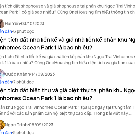
ện tích đất shophouse và giá shophouse tại phân khu Ngọc Trai Vin
ean Park 1 có giá bao nhiêu? Cùng OneHousing tìm hiểu thông tin chi 
ophouse cũng như giá bán biệt thự Vinhomes Ocean Park 1 trong bài 
Hải Yến
03/10/2023
y.
ễn đàn
6 phút đọc
iện tích đất nhà liền kề và giá nhà liền kề phân khu N
inhomes Ocean Park 1 là bao nhiêu?
ện tích đất nhà liền kề và giá nhà liền kề phân khu Ngọc Trai Vinhome
rk 1 là bao nhiêu? Cùng OneHousing tìm hiểu diện tích và giá bán của
à thuộc phân khu Ngọc Trai Vinhomes Ocean Park 1 trong bài viết dướ
Quốc Khánh
14/09/2023
ễn đàn
7 phút đọc
iện tích đất biệt thự và giá biệt thự tại phân khu Ngọ
inhomes Ocean Park 1 là bao nhiêu?
ân khu Ngọc Trai Vinhomes Ocean Park 1 tọa lạc ngay tại trung tâm 
ển hồ với các sản phẩm căn hộ, biệt thự cao cấp. Trong bài viết này,
eHousing sẽ cập nhật diện tích đất biệt thự và giá biệt thự tại phân 
Ngọc Trinh
06/09/2023
ai.
ễn đàn
5 phút đọc