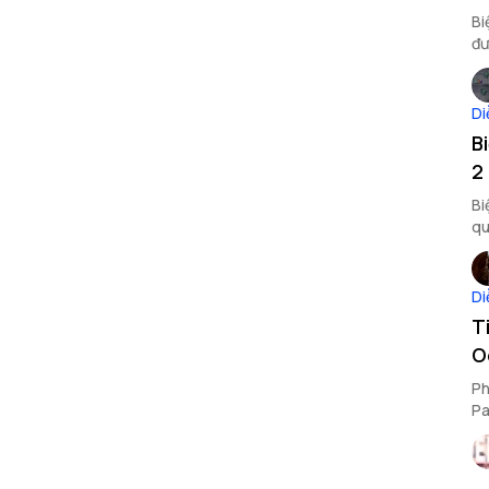
Biệ
đư
bi
Di
B
2
Bi
qu
ch
Di
T
O
Ph
Pa
nà