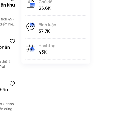
Chủ đề
phân khu
25.6K
 tích 45 -
 điểm hiện
Bình luận
37.7K
Hashtag
 phân
43K
 thể là
rai.
phân
mes Ocean
bán cũng