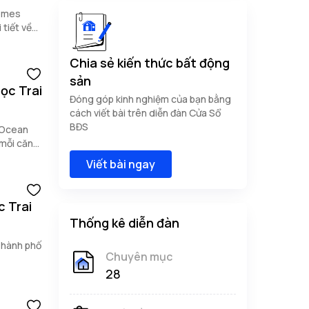
homes
tiết về
viết dưới
Chia sẻ kiến thức bất động
sản
gọc Trai
Đóng góp kinh nghiệm của bạn bằng
cách viết bài trên diễn đàn Cửa Sổ
BĐS
s Ocean
 mỗi căn
i đây.
Viết bài ngay
c Trai
Thống kê diễn đàn
Thành phố
Chuyên mục
28
khu Ngọc