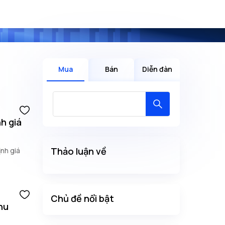
Mua
Bán
Diễn đàn
h giá
Thảo luận về
ịnh giá
Chủ đề nổi bật
hu