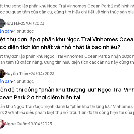
t thự song lập phân khu Ngọc Trai Vinhomes Ocean Park 2 mô hình nhà ở đang
ợc sự quan tâm của dân cư, cùng tìm hiểu chi tiết về hình thức bàn gi
ệt thự song lập thông qua bài viết
Hữu Hà
25/04/2023
ễn đàn
4 phút đọc
iệt thự đơn lập ở phân khu Ngọc Trai Vinhomes Ocea
 có diện tích lớn nhất và nhỏ nhất là bao nhiêu?
ệt thự đơn lập phân khu Ngọc Trai Vinhomes Ocean Park 2 nhận được 
an tâm từ khách hàng. Cùng tìm hiểu diện tích các căn hộ này cùng th
i tiết về dự án
Huyền Trâm
24/04/2023
ễn đàn
4 phút đọc
iến độ thi công "phân khu thượng lưu" Ngọc Trai Vi
cean Park 2 ở thời điểm hiện tại
ân khu Ngọc Trai được mệnh danh là "phân khu thượng lưu" Vinhome
rk 2 với nhiều siêu phẩm biệt thự nổi trội. Tiến độ thi công hiện tại của
y như thế nào?
Ngọc Quân
19/04/2023