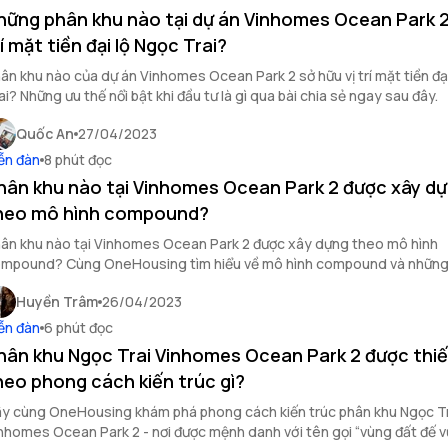
hững phân khu nào tại dự án Vinhomes Ocean Park 2
rí mặt tiền đại lộ Ngọc Trai?
ân khu nào của dự án Vinhomes Ocean Park 2 sở hữu vị trí mặt tiền đạ
ai? Những ưu thế nổi bật khi đầu tư là gì qua bài chia sẻ ngay sau đây.
Quốc An
27/04/2023
ễn đàn
8 phút đọc
hân khu nào tại Vinhomes Ocean Park 2 được xây d
heo mô hình compound?
ân khu nào tại Vinhomes Ocean Park 2 được xây dựng theo mô hình
mpound? Cùng OneHousing tìm hiểu về mô hình compound và những
u xây dựng theo mô hình này qua bài viết sau.
Huyền Trâm
26/04/2023
ễn đàn
6 phút đọc
hân khu Ngọc Trai Vinhomes Ocean Park 2 được thiế
heo phong cách kiến trúc gì?
y cùng OneHousing khám phá phong cách kiến trúc phân khu Ngọc Tr
nhomes Ocean Park 2 - nơi được mệnh danh với tên gọi “vùng đất đế 