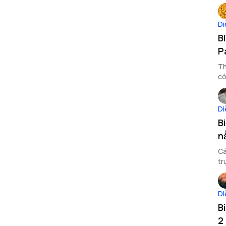
ng
Di
B
P
Th
có
dư
Di
B
n
Cá
tr
ph
Di
B
2