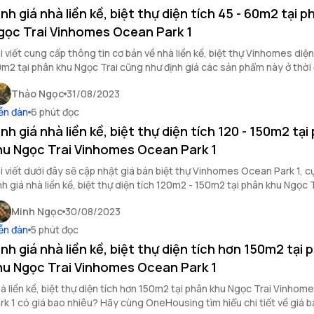
ịnh giá nhà liền kề, biệt thự diện tích 45 - 60m2 tại 
gọc Trai Vinhomes Ocean Park 1
i viết cung cấp thông tin cơ bản về nhà liền kề, biệt thự Vinhomes diện
m2 tại phân khu Ngọc Trai cũng như định giá các sản phẩm này ở thời
i bằng công cụ của OneHousing.
Thảo Ngọc
31/08/2023
ễn đàn
6 phút đọc
ịnh giá nhà liền kề, biệt thự diện tích 120 - 150m2 tại
hu Ngọc Trai Vinhomes Ocean Park 1
i viết dưới đây sẽ cập nhật giá bán biệt thự Vinhomes Ocean Park 1, cụ
nh giá nhà liền kề, biệt thự diện tích 120m2 - 150m2 tại phân khu Ngọc T
Minh Ngọc
30/08/2023
ễn đàn
5 phút đọc
ịnh giá nhà liền kề, biệt thự diện tích hơn 150m2 tại 
hu Ngọc Trai Vinhomes Ocean Park 1
à liền kề, biệt thự diện tích hơn 150m2 tại phân khu Ngọc Trai Vinho
rk 1 có giá bao nhiêu? Hãy cùng OneHousing tìm hiểu chi tiết về giá 