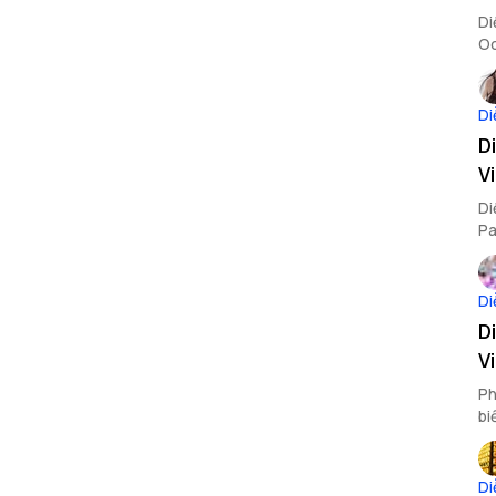
Di
Oc
sh
đâ
Di
D
V
Di
Pa
nh
Di
D
V
Ph
bi
On
Tr
Di