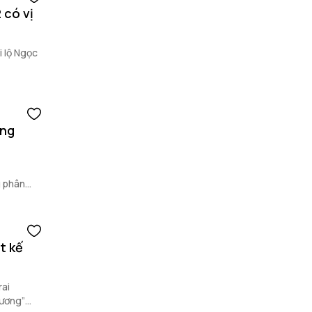
 có vị
i lộ Ngọc
ựng
 phân
t kế
ai
vương”