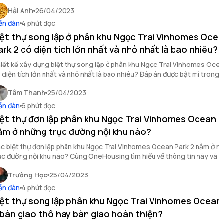
ay sau đây.
Hải Anh
26/04/2023
ễn đàn
4 phút đọc
iệt thự song lập ở phân khu Ngọc Trai Vinhomes Oc
ark 2 có diện tích lớn nhất và nhỏ nhất là bao nhiêu?
iết kế xây dựng biệt thự song lập ở phân khu Ngọc Trai Vinhomes Oc
 diện tích lớn nhất và nhỏ nhất là bao nhiêu? Đáp án được bật mí trong 
ới đây.
Tâm Thanh
25/04/2023
ễn đàn
6 phút đọc
iệt thự đơn lập phân khu Ngọc Trai Vinhomes Ocean 
ằm ở những trục đường nội khu nào?
c biệt thự đơn lập phân khu Ngọc Trai Vinhomes Ocean Park 2 nằm ở
ục đường nội khu nào? Cùng OneHousing tìm hiểu về thông tin này và
ẩm biệt thự đơn lập tại phân khu Ngọc Trai qua bài viết sau.
Trường Học
25/04/2023
ễn đàn
4 phút đọc
iệt thự song lập phân khu Ngọc Trai Vinhomes Ocea
 bàn giao thô hay bàn giao hoàn thiện?