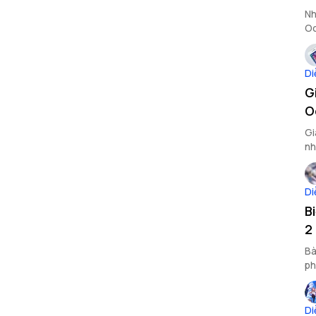
Nh
Oc
Di
G
O
Gi
nh
nh
Di
B
2
Bà
ph
nà
Di