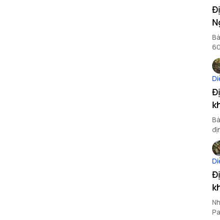
Đ
N
Bà
60
tạ
Di
Đ
k
Bà
đị
Di
Đ
k
Nh
Pa