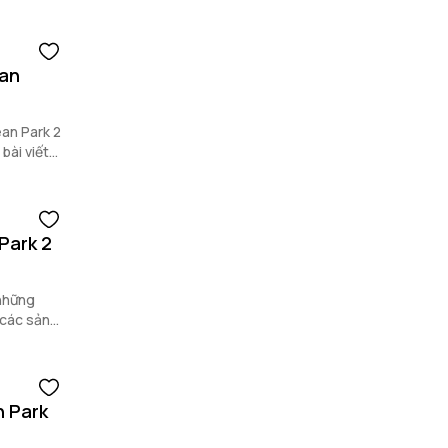
ean
ean Park 2
bài viết
Park 2
 những
 các sản
n Park