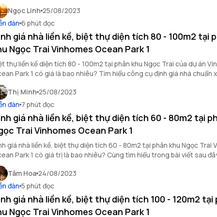
ư tiện ích khi sở hữu loại hình sản phẩm này.
Ngọc Linh
25/08/2023
ễn đàn
6 phút đọc
ịnh giá nhà liền kề, biệt thự diện tích 80 - 100m2 tại 
hu Ngọc Trai Vinhomes Ocean Park 1
ệt thự liền kề diện tích 80 - 100m2 tại phân khu Ngọc Trai của dự án 
ean Park 1 có giá là bao nhiêu? Tìm hiểu công cụ định giá nhà chuẩn x
eHousing? Cùng theo dõi bài biết này nhé.
Thị Minh
25/08/2023
ễn đàn
7 phút đọc
ịnh giá nhà liền kề, biệt thự diện tích 60 - 80m2 tại 
gọc Trai Vinhomes Ocean Park 1
nh giá nhà liền kề, biệt thự diện tích 60 - 80m2 tại phân khu Ngọc Tra
ean Park 1 có giá trị là bao nhiêu? Cùng tìm hiểu trong bài viết sau đâ
Tâm Hoa
24/08/2023
ễn đàn
5 phút đọc
ịnh giá nhà liền kề, biệt thự diện tích 100 - 120m2 tại
hu Ngọc Trai Vinhomes Ocean Park 1