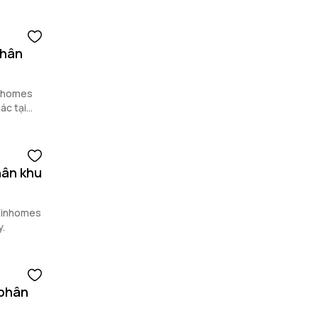
phân
Vinhomes
ác tại
phân khu
i Vinhomes
y.
 phân