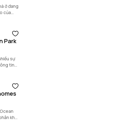
ao của
n Park
nhiều sự
ông tin
nhomes
s Ocean
 phân khu