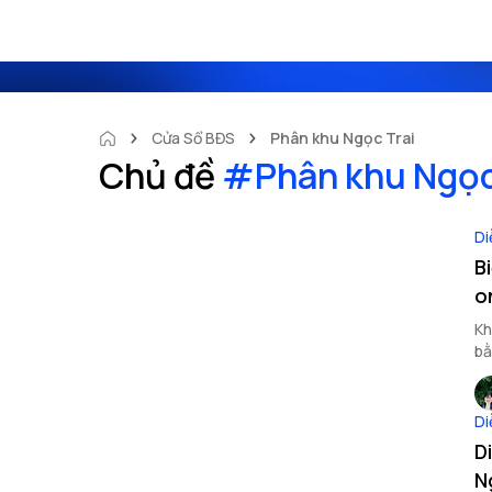
Cửa Sổ BĐS
Phân khu Ngọc Trai
Chủ đề
#
Phân khu Ngọc
Di
B
o
Kh
bằ
Di
D
N