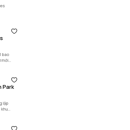
mes
es
1 bao
ự mới
n Park
g lập
 khu