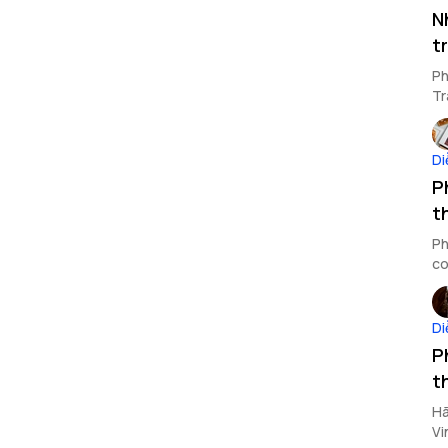
N
t
Ph
Tr
Di
P
t
Ph
co
kh
Di
P
t
Hã
Vi