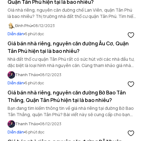
Quận Tân Phú hiện tại là bao nhiêu?
Giá nhà riêng, nguyên căn đường chế Lan Viên, quận Tân Phú
là bao nhiêu? Thị trường nhà đất thổ cư quận Tân Phú. Tìm hiểu
ngay!
Đình Phú
08/12/2023
Diễn đàn
5 phút đọc
Giá bán nhà riêng, nguyên căn đường Âu Cơ, Quận
Tân Phú hiện tại là bao nhiêu?
Nhà đất thổ cư quận Tân Phú rất có sức hút với các nhà đầu tư,
đặc biệt là loại hình nhà nguyên căn. Cùng tham khảo giá nhà
riêng, nhà nguyên căn trên đường Âu Cơ quận Tân Phú hiện
Thanh Thảo
08/12/2023
nay là bao nhiêu trong bài viết sau đây.
Diễn đàn
5 phút đọc
Giá bán nhà riêng, nguyên căn đường Bờ Bao Tân
Thắng, Quận Tân Phú hiện tại là bao nhiêu?
Bạn đang tìm kiếm thông tin về giá nhà riêng tại đường Bờ Bao
Tân Thắng, quận Tân Phú? Bài viết này sẽ cung cấp cho bạn
những thông tin cần thiết về giá cả hiện tại.
Thanh Thảo
08/12/2023
Diễn đàn
6 phút đọc