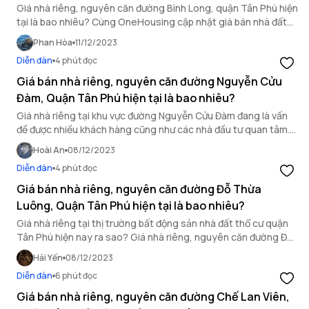
Giá nhà riêng, nguyên căn đường Bình Long, quận Tân Phú hiện
tại là bao nhiêu? Cùng OneHousing cập nhật giá bán nhà đất
thổ cư quận Tân Phú qua bài viết sau.
Phan Hòa
11/12/2023
Diễn đàn
4 phút đọc
Giá bán nhà riêng, nguyên căn đường Nguyễn Cửu
Đàm, Quận Tân Phú hiện tại là bao nhiêu?
Giá nhà riêng tại khu vực đường Nguyễn Cửu Đàm đang là vấn
đề được nhiều khách hàng cũng như các nhà đầu tư quan tâm.
Cùng OneHousing tìm hiểu giá nhà riêng tại khu vực này trong
Hoài An
08/12/2023
bài viết dưới đây.
Diễn đàn
4 phút đọc
Giá bán nhà riêng, nguyên căn đường Đỗ Thừa
Luông, Quận Tân Phú hiện tại là bao nhiêu?
Giá nhà riêng tại thị trường bất động sản nhà đất thổ cư quận
Tân Phú hiện nay ra sao? Giá nhà riêng, nguyên căn đường Đỗ
Thừa Luông hiện tại là bao nhiêu? Cùng OneHousing tìm hiểu
Hải Yến
08/12/2023
qua bài viết này.
Diễn đàn
6 phút đọc
Giá bán nhà riêng, nguyên căn đường Chế Lan Viên,