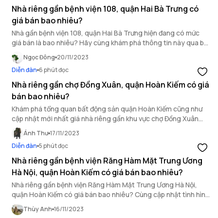
Nhà riêng gần bệnh viện 108, quận Hai Bà Trưng có
giá bán bao nhiêu?
Nhà gần bệnh viện 108, quận Hai Bà Trưng hiện đang có mức
giá bán là bao nhiêu? Hãy cùng khám phá thông tin này qua bài
viết của OneHousing.
Ngọc Đông
20/11/2023
Diễn đàn
6 phút đọc
Nhà riêng gần chợ Đồng Xuân, quận Hoàn Kiếm có giá
bán bao nhiêu?
Khám phá tổng quan bất động sản quận Hoàn Kiếm cũng như
cập nhật mới nhất giá nhà riêng gần khu vực chợ Đồng Xuân
qua bài viết của OneHousing!
Ánh Thư
17/11/2023
Diễn đàn
5 phút đọc
Nhà riêng gần bệnh viện Răng Hàm Mặt Trung Ương
Hà Nội, quận Hoàn Kiếm có giá bán bao nhiêu?
Nhà riêng gần bệnh viện Răng Hàm Mặt Trung Ương Hà Nội,
quận Hoàn Kiếm có giá bán bao nhiêu? Cùng cập nhật tình hình
bất động sản khu vực và giá bán nhà riêng mới nhất qua bài viết
Thùy Anh
16/11/2023
sau!