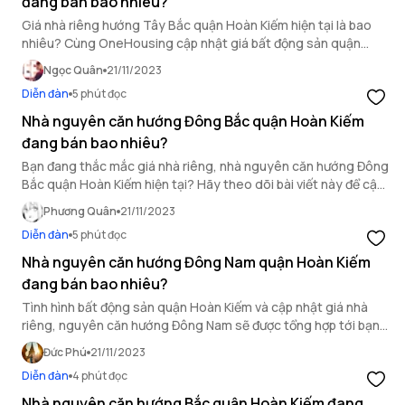
đang bán bao nhiêu?
Giá nhà riêng hướng Tây Bắc quận Hoàn Kiếm hiện tại là bao
nhiêu? Cùng OneHousing cập nhật giá bất động sản quận
Hoàn Kiếm ngay bài viết dưới đây!
Ngọc Quân
21/11/2023
Diễn đàn
5 phút đọc
Nhà nguyên căn hướng Đông Bắc quận Hoàn Kiếm
đang bán bao nhiêu?
Bạn đang thắc mắc giá nhà riêng, nhà nguyên căn hướng Đông
Bắc quận Hoàn Kiếm hiện tại? Hãy theo dõi bài viết này để cập
nhật nhé!
Phương Quân
21/11/2023
Diễn đàn
5 phút đọc
Nhà nguyên căn hướng Đông Nam quận Hoàn Kiếm
đang bán bao nhiêu?
Tình hình bất động sản quận Hoàn Kiếm và cập nhật giá nhà
riêng, nguyên căn hướng Đông Nam sẽ được tổng hợp tới bạn
đọc trong bài viết của OneHousing ngay dưới đây.
Đức Phú
21/11/2023
Diễn đàn
4 phút đọc
Nhà nguyên căn hướng Bắc quận Hoàn Kiếm đang