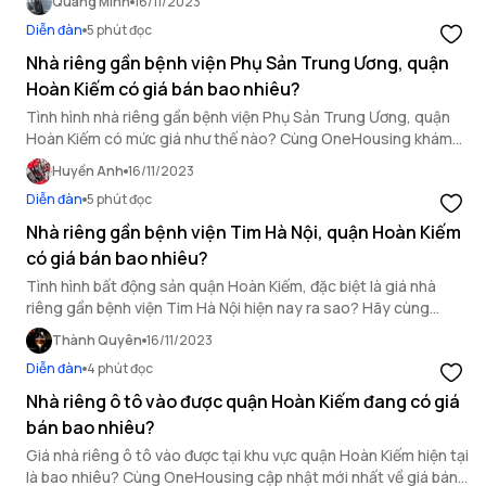
Quang Minh
16/11/2023
Diễn đàn
5 phút đọc
Nhà riêng gần bệnh viện Phụ Sản Trung Ương, quận
Hoàn Kiếm có giá bán bao nhiêu?
Tình hình nhà riêng gần bệnh viện Phụ Sản Trung Ương, quận
Hoàn Kiếm có mức giá như thế nào? Cùng OneHousing khám
phá chi tiết trong bài viết sau!
Huyền Anh
16/11/2023
Diễn đàn
5 phút đọc
Nhà riêng gần bệnh viện Tim Hà Nội, quận Hoàn Kiếm
có giá bán bao nhiêu?
Tình hình bất động sản quận Hoàn Kiếm, đặc biệt là giá nhà
riêng gần bệnh viện Tim Hà Nội hiện nay ra sao? Hãy cùng
OneHousing tìm hiểu trong bài viết sau đây.
Thành Quyên
16/11/2023
Diễn đàn
4 phút đọc
Nhà riêng ô tô vào được quận Hoàn Kiếm đang có giá
bán bao nhiêu?
Giá nhà riêng ô tô vào được tại khu vực quận Hoàn Kiếm hiện tại
là bao nhiêu? Cùng OneHousing cập nhật mới nhất về giá bán