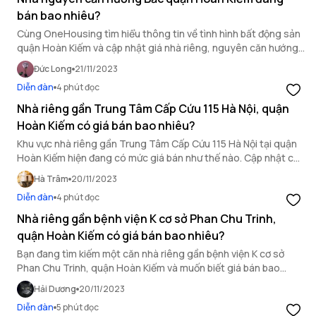
bán bao nhiêu?
Cùng OneHousing tìm hiểu thông tin về tình hình bất động sản
quận Hoàn Kiếm và cập nhật giá nhà riêng, nguyên căn hướng
Bắc trên địa bàn quận hiện nay.
Đức Long
21/11/2023
Diễn đàn
4 phút đọc
Nhà riêng gần Trung Tâm Cấp Cứu 115 Hà Nội, quận
Hoàn Kiếm có giá bán bao nhiêu?
Khu vực nhà riêng gần Trung Tâm Cấp Cứu 115 Hà Nội tại quận
Hoàn Kiếm hiện đang có mức giá bán như thế nào. Cập nhật các
tin tức thị trường nhà đất tại khu vực này ngay sau đây.
Hà Trâm
20/11/2023
Diễn đàn
4 phút đọc
Nhà riêng gần bệnh viện K cơ sở Phan Chu Trinh,
quận Hoàn Kiếm có giá bán bao nhiêu?
Bạn đang tìm kiếm một căn nhà riêng gần bệnh viện K cơ sở
Phan Chu Trinh, quận Hoàn Kiếm và muốn biết giá bán bao
nhiêu? Trong bài viết sau đây OneHousing sẽ cung cấp thông
Hải Dương
20/11/2023
tin chi tiết về nhà riêng ở khu vực này.
Diễn đàn
5 phút đọc