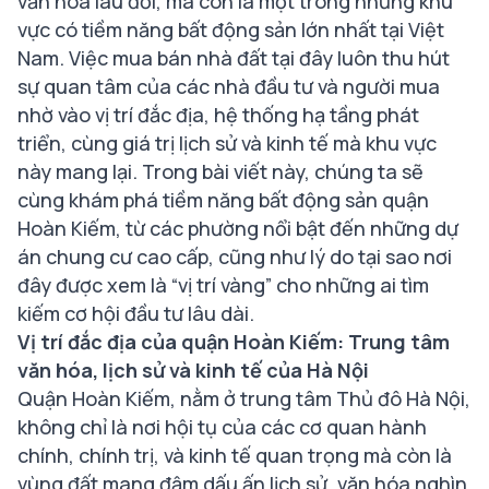
văn hóa lâu đời, mà còn là một trong những khu
vực có tiềm năng bất động sản lớn nhất tại Việt
Nam. Việc mua bán nhà đất tại đây luôn thu hút
sự quan tâm của các nhà đầu tư và người mua
nhờ vào vị trí đắc địa, hệ thống hạ tầng phát
triển, cùng giá trị lịch sử và kinh tế mà khu vực
này mang lại. Trong bài viết này, chúng ta sẽ
cùng khám phá tiềm năng bất động sản quận
Hoàn Kiếm, từ các phường nổi bật đến những dự
án chung cư cao cấp, cũng như lý do tại sao nơi
đây được xem là “vị trí vàng” cho những ai tìm
kiếm cơ hội đầu tư lâu dài.
Vị trí đắc địa của quận Hoàn Kiếm: Trung tâm
văn hóa, lịch sử và kinh tế của Hà Nội
Quận Hoàn Kiếm, nằm ở trung tâm Thủ đô Hà Nội,
không chỉ là nơi hội tụ của các cơ quan hành
chính, chính trị, và kinh tế quan trọng mà còn là
vùng đất mang đậm dấu ấn lịch sử, văn hóa nghìn