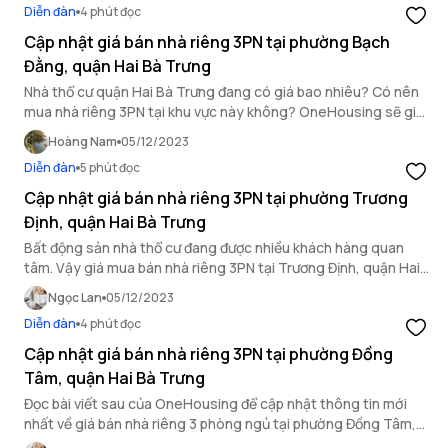
Diễn đàn
4 phút đọc
Cập nhật giá bán nhà riêng 3PN tại phường Bạch
Đằng, quận Hai Bà Trưng
Nhà thổ cư quận Hai Bà Trưng đang có giá bao nhiêu? Có nên
mua nhà riêng 3PN tại khu vực này không? OneHousing sẽ giúp
bạn trả lời những thắc mắc trên.
Hoàng Nam
05/12/2023
Diễn đàn
5 phút đọc
Cập nhật giá bán nhà riêng 3PN tại phường Trương
Định, quận Hai Bà Trưng
Bất động sản nhà thổ cư đang được nhiều khách hàng quan
tâm. Vậy giá mua bán nhà riêng 3PN tại Trương Định, quận Hai
Bà Trưng hiện tại là bao nhiêu? Tham khảo bài viết sau.
Ngọc Lan
05/12/2023
Diễn đàn
4 phút đọc
Cập nhật giá bán nhà riêng 3PN tại phường Đồng
Tâm, quận Hai Bà Trưng
Đọc bài viết sau của OneHousing để cập nhật thông tin mới
nhất về giá bán nhà riêng 3 phòng ngủ tại phường Đồng Tâm,
quận Hai Bà Trưng, Hà Nội.