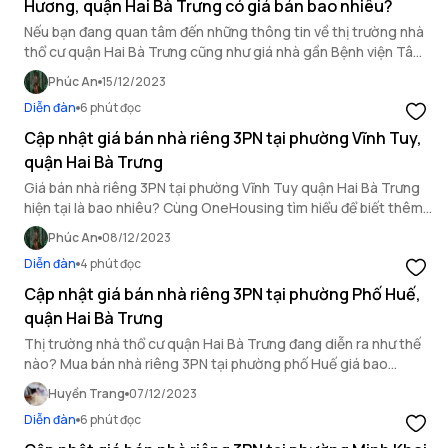
Hương, quận Hai Bà Trưng có giá bán bao nhiêu?
Nếu bạn đang quan tâm đến những thông tin về thị trường nhà
thổ cư quận Hai Bà Trưng cũng như giá nhà gần Bệnh viện Tâm
thần ban ngày Mai Hương thì đừng bỏ qua bài viết sau.
Phúc An
15/12/2023
Diễn đàn
6 phút đọc
Cập nhật giá bán nhà riêng 3PN tại phường Vĩnh Tuy,
quận Hai Bà Trưng
Giá bán nhà riêng 3PN tại phường Vĩnh Tuy quận Hai Bà Trưng
hiện tại là bao nhiêu? Cùng OneHousing tìm hiểu để biết thêm
thông tin chi tiết.
Phúc An
08/12/2023
Diễn đàn
4 phút đọc
Cập nhật giá bán nhà riêng 3PN tại phường Phố Huế,
quận Hai Bà Trưng
Thị trường nhà thổ cư quận Hai Bà Trưng đang diễn ra như thế
nào? Mua bán nhà riêng 3PN tại phường phố Huế giá bao
nhiêu? Tìm hiểu qua bài viết sau của OneHousing!
Huyền Trang
07/12/2023
Diễn đàn
6 phút đọc