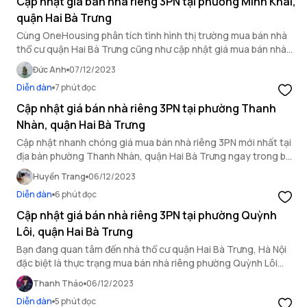
Cập nhật giá bán nhà riêng 3PN tại phường Minh Khai,
quận Hai Bà Trưng
Cùng OneHousing phân tích tình hình thị trường mua bán nhà
thổ cư quận Hai Bà Trưng cũng như cập nhật giá mua bán nhà
riêng 3PN tại phường Minh Khai.
Đức Anh
07/12/2023
Diễn đàn
7 phút đọc
Cập nhật giá bán nhà riêng 3PN tại phường Thanh
Nhàn, quận Hai Bà Trưng
Cập nhật nhanh chóng giá mua bán nhà riêng 3PN mới nhất tại
địa bàn phường Thanh Nhàn, quận Hai Bà Trưng ngay trong bài
viết dưới đây của OneHousing.
Huyền Trang
06/12/2023
Diễn đàn
6 phút đọc
Cập nhật giá bán nhà riêng 3PN tại phường Quỳnh
Lôi, quận Hai Bà Trưng
Bạn đang quan tâm đến nhà thổ cư quận Hai Bà Trưng, Hà Nội
đặc biệt là thực trạng mua bán nhà riêng phường Quỳnh Lôi
thuộc khu vực? Hãy cùng OneHousing tìm hiểu các thông tin
Thanh Thảo
06/12/2023
thông qua bài viết dưới đây.
Diễn đàn
5 phút đọc