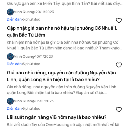
khu vực gần bến xe Miền Tây, quận Bình Tân? Bài viết sau đây
của OneHousing sẽ giúp bạn cập nhật thông tin mới nhất về
Minh Quang
20/11/2023
giá bán tại khu vực này.
Diễn đàn
5 phút đọc
Cập nhật giá bán nhà nở hậu tại phường Cổ Nhuế 1,
quận Bắc Từ Liêm
Khái niệm nhà nở hậu là gì? Giá bán nhà nở hậu tại phường Cổ
Nhuế 1, quận Bắc Từ Liêm hiện đang là bao nhiêu? Tham khảo
ngay sau đây!
Minh Quang
10/11/2023
Diễn đàn
5 phút đọc
Giá bán nhà riêng, nguyên căn đường Nguyễn Văn
Linh, quận Long Biên hiện tại là bao nhiêu?
Giá nhà riêng, nhà nguyên căn trên đường Nguyễn Văn Linh
quận Long Biên hiện tại là bao nhiêu? Đáp án sẽ được
OneHousing giải đáp chi tiết trong bài viết sau đây.
Minh Quang
03/11/2023
Diễn đàn
5 phút đọc
Lãi suất ngân hàng VIB hôm nay là bao nhiêu?
Bài viết dưới đây của OneHousing sẽ cập nhật mới nhất về lãi