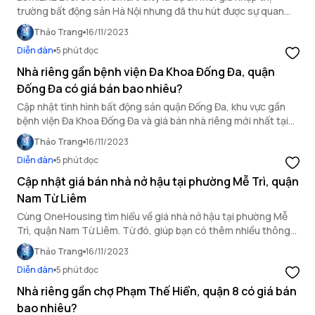
trường bất động sản Hà Nội nhưng đã thu hút được sự quan
tâm của cộng đồng người nước ngoài sinh sống, làm việc ở Việt
Thảo Trang
16/11/2023
Nam? Vậy tại sao dự án này có sức hút với cư dân quốc tế?
Diễn đàn
5 phút đọc
Tìm hiểu ngay!
Nhà riêng gần bệnh viện Đa Khoa Đống Đa, quận
Đống Đa có giá bán bao nhiêu?
Cập nhật tình hình bất động sản quận Đống Đa, khu vực gần
bệnh viện Đa Khoa Đống Đa và giá bán nhà riêng mới nhất tại
khu vực này, qua bài viết dưới đây của OneHousing.
Thảo Trang
16/11/2023
Diễn đàn
5 phút đọc
Cập nhật giá bán nhà nở hậu tại phường Mễ Trì, quận
Nam Từ Liêm
Cùng OneHousing tìm hiểu về giá nhà nở hậu tại phường Mễ
Trì, quận Nam Từ Liêm. Từ đó, giúp bạn có thêm nhiều thông
tin về bất động sản quận Nam Từ Liêm để đưa ra quyết định phù
Thảo Trang
16/11/2023
hợp và thông minh nhất.
Diễn đàn
5 phút đọc
Nhà riêng gần chợ Phạm Thế Hiển, quận 8 có giá bán
bao nhiêu?