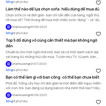
Sống
4 phút đọc
thực hiện.
Làm thế nào để lựa chọn sofa: hiểu đúng để mua đủ
Chọn sofa có vẻ đơn giản: bạn chỉ cần đến cửa hàng, ngồi thử,
rồi mua về? Thế nhưng để mua một chiếc sofa “đúng” – và “đủ”
hoàn toàn không dễ, bởi chúng phải đáp ứng cả một danh sách
OneHousing
01/08/2023
dài những nhu cầu và đòi hỏi khác nhau. Một chiếc sofa thường
Sống
6 phút đọc
sẽ tồn tại rất-rất-rất lâu trong nhà của bạn, đủ để bạn cần cẩn
trọng lựa chọn.
Top 5 đồ dùng vô cùng cần thiết mà bạn không ngờ
đến
Chuẩn bị cho một ngôi nhà mới, bạn sẽ có một danh sách dài
vài trang A4 những thứ cần mua. Từ lớn như TV, tủ lạnh, bàn
ghế cho đến nhỏ bé như bộ ấm chén uống trà. Nhưng có những
OneHousing
21/07/2023
thứ đồ dùng rất hay bị lãng quên, mà khi xuất hiện tình huống
Sống
4 phút đọc
chúng ta mới thấy nó vô cùng cần thiết. Trong bài viết này,
OneHousing xin được kể ra top 5 món đồ như thế!
Bạn có thể làm gì với ban công: có thể bạn chưa biết
Phơi đồ, trồng cây hay chỉ đơn giản là một điểm đến nguy-hiểm-
với-con-trẻ: bạn đang sử dụng balcon nhà mình thế nào? Hãy
cùng khám phá một vài gợi ý “tận dụng” balcon, để có thêm
OneHousing
16/06/2023
cảm hứng cho không gian vô cùng thú vị này nhé!
Sống
3 phút đọc