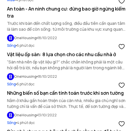
mình? Nếu bạn là một “tay mơ”, xin hãy chậm rãi và cùng điểm
qua một vài câu hỏi sau đây.
An toàn - An ninh chung cư: đừng bao giờ ngừng kiểm
tra
Trước khi bàn đến chất lượng sống, điều đầu tiên cần quan tâm
là làm sao để còn sống: từ môi trường của khu vực xung quanh,
các tiện ích bảo vệ nội - ngoại khu đến những trang bị cho các
OneHousing
18/10/2022
căn hộ đều cần được đánh giá một cách kỹ càng khi lựa chọn nơi
Sống
5 phút đọc
ở.
Vật liệu ốp sàn: 8 lựa chọn cho các nhu cầu nhà ở
“Sàn nhà nên ốp vật liệu gì?” chắc chắn không phải là một câu
hỏi dễ trả lời, nếu bạn không phải là người làm trong ngành liên
quan. Có thể bạn không biết, chỉ riêng vật liệu ốp sàn phổ biến
OneHousing
18/10/2022
đã có đến 8 loại, phù hợp với nhiều phong cách thường dùng
Sống
5 phút đọc
hiện nay.
Những biến số bạn cần tính toán trước khi sơn tường
Nằm ở khâu gần hoàn thiện của căn nhà, nhiều gia chủ nghĩ sơn
tường chỉ là vấn đề của sở thích. Thực tế, để sơn tường đẹp và
đạt hiệu quả kinh tế, cũng có những nguyên tắc nhất định cần
OneHousing
13/10/2022
chú ý.
Sống
4 phút đọc