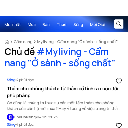
Mới nhất
Mua
Bán
Thuê
Sống
Môi Giới
Cẩm nang
Myliving - Cẩm nang "Ở sành - sống chất"
Chủ đề
#
Myliving - Cẩm
nang "Ở sành - sống chất"
Sống
7 phút đọc
Thảm cho phòng khách: từ thảm cổ tích ra cuộc đời
phũ phàng
Có đúng là chúng ta thực sự cần một tấm thảm cho phòng
khách của căn hộ mới mua? Hay ý tưởng về việc trang trí thảm
chẳng qua chỉ là ánh xạ của những mộng mơ nhuốm màu cổ
OneHousing
04/09/2023
tích?
Sống
7 phút đọc