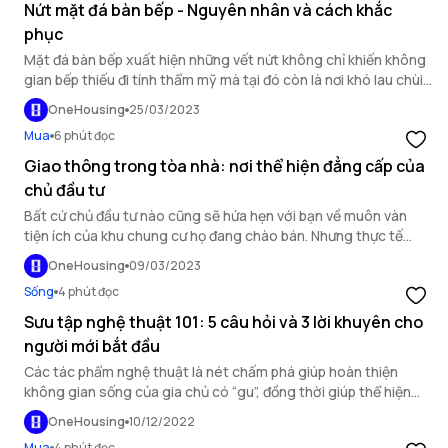
Nứt mặt đá bàn bếp - Nguyên nhân và cách khắc
phục
Mặt đá bàn bếp xuất hiện những vết nứt không chỉ khiến không
gian bếp thiếu đi tính thẩm mỹ mà tại đó còn là nơi khó lau chùi,
dễ bám bẩn. Nếu các vết nứt lớn sẽ gây ảnh hưởng đến độ bền
OneHousing
25/03/2023
cấu trúc của bàn bếp và mất an toàn khi sử dụng.
Mua
6 phút đọc
Giao thông trong tòa nhà: nơi thể hiện đẳng cấp của
chủ đầu tư
Bất cứ chủ đầu tư nào cũng sẽ hứa hẹn với bạn về muôn vàn
tiện ích của khu chung cư họ đang chào bán. Nhưng thực tế
không phải lúc nào cũng như quảng cáo. Tìm hiểu kỹ thực địa
OneHousing
09/03/2023
vẫn là điều kiện tiên quyết trước khi ký hợp đồng mua căn hộ,
Sống
4 phút đọc
mà trong đó, không gian giao thông của tòa nhà có thể cho
bạn thấy nhiều điều.
Sưu tập nghệ thuật 101: 5 câu hỏi và 3 lời khuyên cho
người mới bắt đầu
Các tác phẩm nghệ thuật là nét chấm phá giúp hoàn thiện
không gian sống của gia chủ có “gu”, đồng thời giúp thể hiện
tính cách của gia chủ trước mắt khách thăm. Nhưng làm thế
OneHousing
10/12/2022
nào để bắt đầu bộ sưu tập nghệ thuật cho không gian sống của
Mua
4 phút đọc