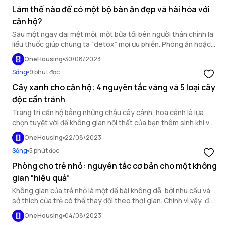
Làm thế nào để có một bộ bàn ăn đẹp và hài hòa với
căn hộ?
Sau một ngày dài mệt mỏi, một bữa tối bên người thân chính là
liều thuốc giúp chúng ta “detox” mọi ưu phiền. Phòng ăn hoặc
nơi bố trí bàn ăn, vì thế đóng vai trò tối quan trọng đối với cuộc
OneHousing
30/08/2023
sống gia đình.
Sống
9 phút đọc
Cây xanh cho căn hộ: 4 nguyên tắc vàng và 5 loại cây
độc cần tránh
Trang trí căn hộ bằng những chậu cây cảnh, hoa cảnh là lựa
chọn tuyệt vời để không gian nội thất của bạn thêm sinh khí và
màu sắc. Nhưng có những nguyên tắc về thẩm mỹ và phong
OneHousing
22/08/2023
thủy cần lưu ý và thậm chí, có những loại cây cần tuyệt đối
Sống
5 phút đọc
tránh trồng trong nhà.
Phòng cho trẻ nhỏ: nguyên tắc cơ bản cho một không
gian “hiệu quả”
Không gian của trẻ nhỏ là một đề bài không dễ, bởi nhu cầu và
sở thích của trẻ có thể thay đổi theo thời gian. Chính vì vậy, để
tạo ra một căn phòng “bền vững” để sử dụng lâu dài, gia chủ
OneHousing
04/08/2023
nên tham khảo một số nguyên tắc cơ bản trước khi bắt tay vào