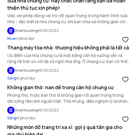
Sửa nhà chung cư: hãy chắc chắn rằng bạn đã hoàn
thiện thủ tục xin phép!
Việc xin phép đóng vai trò rất quan trọng trong hành trình sửa
nhà – đặc biệt là nhà chung cư, khi bạn chia sẻ không gian với
nhiều chủ sở hữu khác. Hãy đảm bảo rằng bạn đã nắm rõ toàn
OneHousing
10/10/2022
bộ quy trình xin phép, cũng như hoàn thành mọi khâu cấp phép
Mua
4 phút đọc
trước khi bắt đầu các bước tiếp theo.
Thang máy tòa nhà: thương hiệu không phải là tất cả
Ưu điểm của nhà chung cư là mặt bằng căn hộ vuông vắn và
rộng rãi hơn so với đa số ngôi nhà ống. Ở chung cư, bạn có thể
thoải mái mua sắm những đồ nội thất và điện máy hoành tráng
OneHousing
10/10/2022
như tủ lạnh side by side, ti vi 55-60 inches hoặc những bộ sofa
Sống
5 phút đọc
cỡ đại… Nhưng hãy khoan. Có đúng là thoải mái không?
Không gian thờ: nan đề trong căn hộ chung cư
Phòng thờ, hoặc ban thờ là không gian tối quan trọng trong
đời sống tâm linh người Việt. Thế nhưng, điều nghịch lý là không
ít người lại xem xét rất hời hợt, thậm chí bỏ qua vị trí đặt ban
OneHousing
10/10/2022
thờ khi nhìn vào thiết kế một căn hộ chung cư.
Sống
3 phút đọc
Những món đồ trang trí xa xỉ: gợi ý quà tân gia cho
gia chủ hiện đại