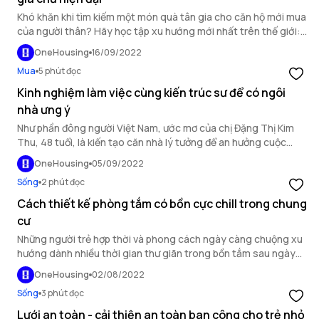
Khó khăn khi tìm kiếm một món quà tân gia cho căn hộ mới mua
của người thân? Hãy học tập xu hướng mới nhất trên thế giới:
những món đồ trang trí “mới nhìn đã biết xa xỉ”, vừa hữu dụng lại
OneHousing
16/09/2022
vừa nổi bật, góp phần làm không gian nhà trở nên ấn tượng, cá
Mua
5 phút đọc
tính và khó quên.
Kinh nghiệm làm việc cùng kiến trúc sư để có ngôi
nhà ưng ý
Như phần đông người Việt Nam, ước mơ của chị Đặng Thị Kim
Thu, 48 tuổi, là kiến tạo căn nhà lý tưởng để an hưởng cuộc
sống cùng gia đình. Tưởng chừng mua được căn nhà đã là qua
OneHousing
05/09/2022
ải khó nhất, ai ngờ làm việc cùng các kiến trúc sư và tư vấn nội
Sống
2 phút đọc
thất vẫn là một quá trình rất cam go.
Cách thiết kế phòng tắm có bồn cực chill trong chung
cư
Những người trẻ hợp thời và phong cách ngày càng chuộng xu
hướng dành nhiều thời gian thư giãn trong bồn tắm sau ngày
dài mệt mỏi. Cùng OneHousing khám phá cách thiết kế không
OneHousing
02/08/2022
gian thư giãn cực chill trong căn hộ chung cư.
Sống
3 phút đọc
Lưới an toàn - cải thiện an toàn ban công cho trẻ nhỏ