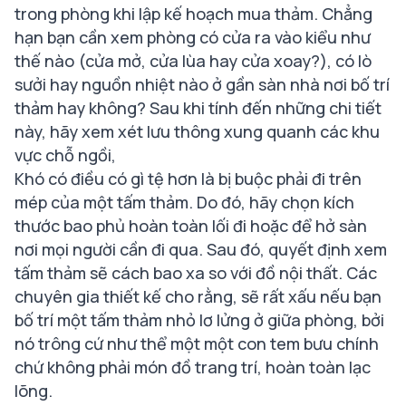
trong phòng khi lập kế hoạch mua thảm. Chẳng
hạn bạn cần xem phòng có cửa ra vào kiểu như
thế nào (cửa mở, cửa lùa hay cửa xoay?), có lò
sưởi hay nguồn nhiệt nào ở gần sàn nhà nơi bố trí
thảm hay không? Sau khi tính đến những chi tiết
này, hãy xem xét lưu thông xung quanh các khu
vực chỗ ngồi,
Khó có điều có gì tệ hơn là bị buộc phải đi trên
mép của một tấm thảm. Do đó, hãy chọn kích
thước bao phủ hoàn toàn lối đi hoặc để hở sàn
nơi mọi người cần đi qua. Sau đó, quyết định xem
tấm thảm sẽ cách bao xa so với đồ nội thất. Các
chuyên gia thiết kế cho rằng, sẽ rất xấu nếu bạn
bố trí một tấm thảm nhỏ lơ lửng ở giữa phòng, bởi
nó trông cứ như thể một một con tem bưu chính
chứ không phải món đồ trang trí, hoàn toàn lạc
lõng.