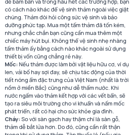
dễ bám bẩn và trong hầu hết các trường hợp, bạn
có cách nào khác để vệ sinh thảm ngoài việc giặt
chúng. Thảm đòi hỏi công sức vệ sinh và bảo
dưỡng phức tạp. Mua một tấm thảm đã tốn kém,
nhưng chắc chắn bạn cũng cần mua thêm một
chiếc máy hút bụi. Không thể vệ sinh nhẹ nhàng
tấm thảm ấy bằng cách nào khác ngoài sử dụng
thiết bị vốn cũng chẳng rẻ này.
Mốc:
Nếu thảm được làm bởi vật liệu hữu cơ, ví dụ
len, vải bố hay sợi đay, sẽ chịu tác động của thời
tiết nóng ẩm đặc trưng của Việt Nam (nhất là trời
nồm ở miền Bắc) cũng như dễ thấm nước. Khi
nước ngấm vào thảm kết hợp với các vết bẩn, sẽ
tạo ra siêu môi trường cho vi khuẩn và nấm mốc
phát triển, rất có hại cho sức khỏe gia đình.
Cháy:
So với sàn gạch hay thậm chí là sàn gỗ,
thảm dễ bắt lửa hơn. Do đó, cũng cần rất thận
trọng khi sử dụng thảm. Tàn thuốc lá (nếu gia