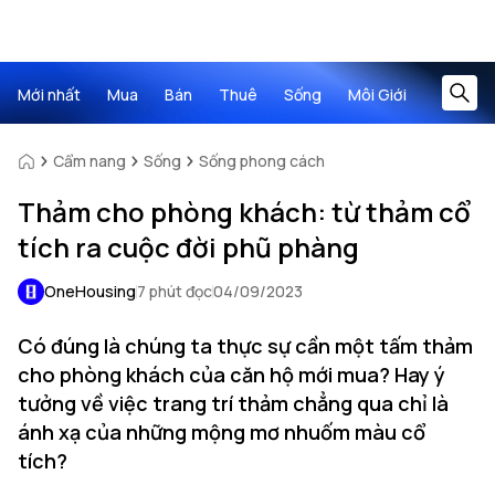
Mới nhất
Mua
Bán
Thuê
Sống
Môi Giới
Cẩm nang
Sống
Sống phong cách
Thảm cho phòng khách: từ thảm cổ
tích ra cuộc đời phũ phàng
OneHousing
7 phút đọc
04/09/2023
Có đúng là chúng ta thực sự cần một tấm thảm
cho phòng khách của căn hộ mới mua? Hay ý
tưởng về việc trang trí thảm chẳng qua chỉ là
ánh xạ của những mộng mơ nhuốm màu cổ
tích?