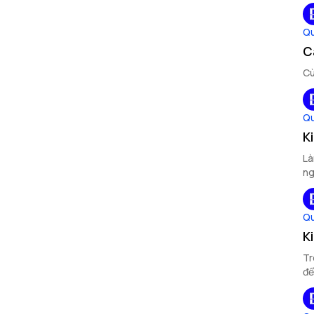
Qu
C
Cù
Qu
K
Là
ng
Qu
K
Tr
để