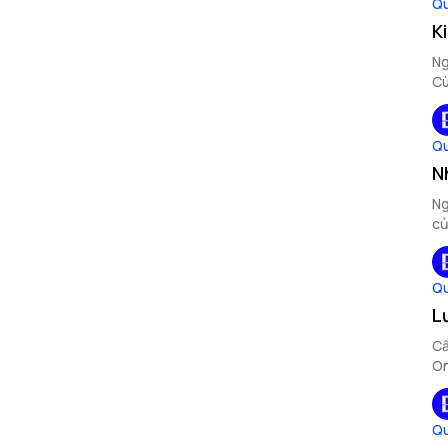
Qu
K
Ng
Cù
Qu
N
Ng
củ
Qu
L
Cầ
On
Qu