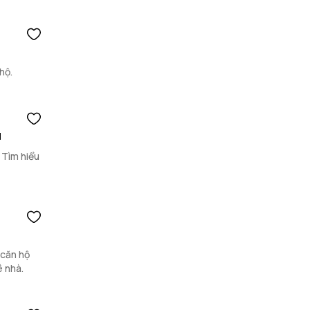
hộ.
u
 Tìm hiểu
 căn hộ
ê nhà.