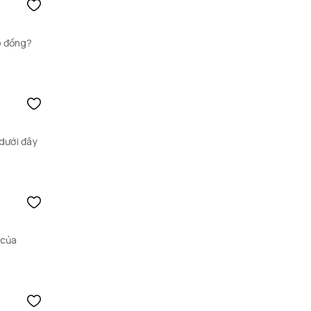
ợp đồng?
 dưới đây
 của