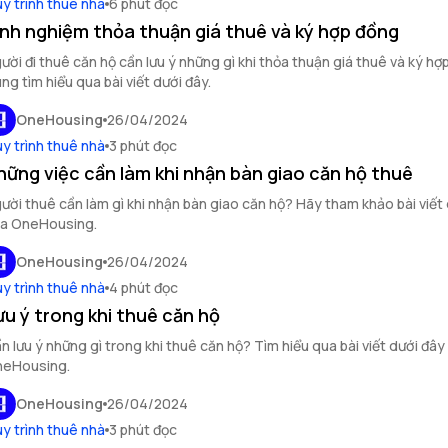
y trình thuê nhà
6 phút đọc
inh nghiệm thỏa thuận giá thuê và ký hợp đồng
ười đi thuê căn hộ cần lưu ý những gì khi thỏa thuận giá thuê và ký h
ng tìm hiểu qua bài viết dưới đây.
OneHousing
26/04/2024
y trình thuê nhà
3 phút đọc
hững việc cần làm khi nhận bàn giao căn hộ thuê
ười thuê cần làm gì khi nhận bàn giao căn hộ? Hãy tham khảo bài viết
a OneHousing.
OneHousing
26/04/2024
y trình thuê nhà
4 phút đọc
ưu ý trong khi thuê căn hộ
n lưu ý những gì trong khi thuê căn hộ? Tìm hiểu qua bài viết dưới đây
eHousing.
OneHousing
26/04/2024
y trình thuê nhà
3 phút đọc