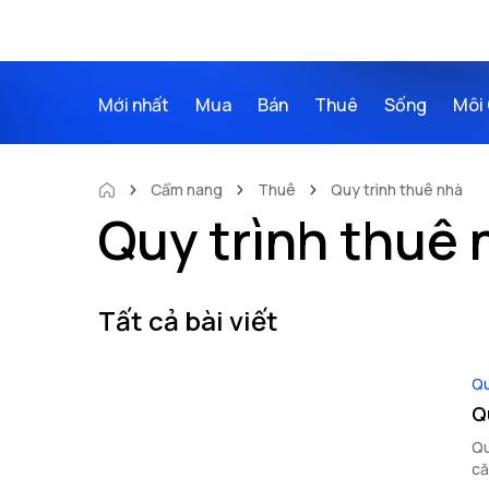
Mới nhất
Mua
Bán
Thuê
Sống
Môi 
Cẩm nang
Thuê
Quy trình thuê nhà
Quy trình thuê 
Tất cả bài viết
Qu
Q
Qu
că