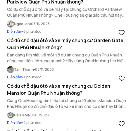
Parkview Quận Phú Nhuận không?
Có đủ chỗ đậu ô tô và xe máy tại chung cư Orchard Parkview
Quận Phú Nhuận không? OneHousing sẽ giải đáp câu hỏi này
trong bài viết sau.
Ngọc Lan
03/11/2023
Diễn đàn
6 phút đọc
Có đủ chỗ đậu ôtô và xe máy chung cư Garden Gate
Quận Phú Nhuận không?
Bạn đang tìm hiểu về một số dự án chung cư Quận Phú Nhuận
cùng các tiện ích xung quanh? Hãy cùng OneHouisng tìm hiểu
về chỗ đậu ô tô và xe máy tại chung cư Garden Gate Quận Phú
Tâm Thanh
03/11/2023
Nhuận qua bài viết dưới đây.
Diễn đàn
4 phút đọc
Có đủ chỗ đậu ôtô và xe máy chung cư Golden
Mansion Quận Phú Nhuận không?
Cùng OneHousing tìm hiểu tại chung cư Golden Mansion Quận
Phú Nhuận có đủ chỗ đậu ô tô và xe máy cho cư dân hay không
qua bài viết ngay sau đây!
Hải Đăng
03/11/2023
Diễn đàn
4 phút đọc