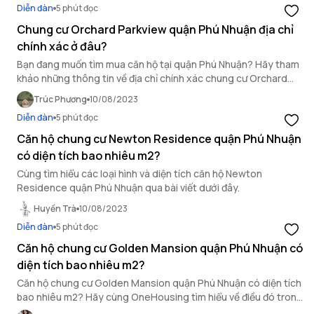
Diễn đàn
5 phút đọc
Chung cư Orchard Parkview quận Phú Nhuận địa chỉ
chính xác ở đâu?
Bạn đang muốn tìm mua căn hộ tại quận Phú Nhuận? Hãy tham
khảo những thông tin về địa chỉ chính xác chung cư Orchard
Parkview trong bài viết này của OneHousing!
Trúc Phương
10/08/2023
Diễn đàn
5 phút đọc
Căn hộ chung cư Newton Residence quận Phú Nhuận
có diện tích bao nhiêu m2?
Cùng tìm hiểu các loại hình và diện tích căn hộ Newton
Residence quận Phú Nhuận qua bài viết dưới đây.
Huyền Trà
10/08/2023
Diễn đàn
5 phút đọc
Căn hộ chung cư Golden Mansion quận Phú Nhuận có
diện tích bao nhiêu m2?
Căn hộ chung cư Golden Mansion quận Phú Nhuận có diện tích
bao nhiêu m2? Hãy cùng OneHousing tìm hiểu về điều đó trong
bài viết dưới đây.