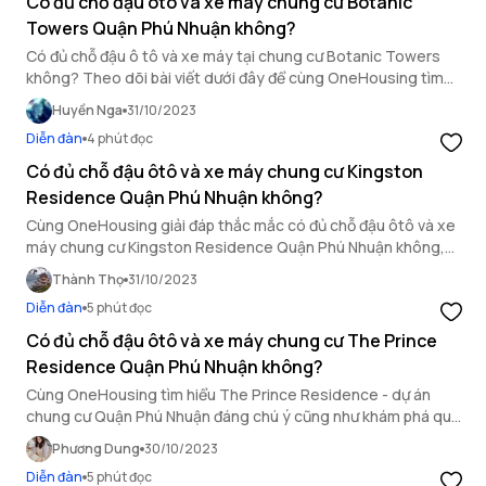
Có đủ chỗ đậu ôtô và xe máy chung cư Botanic
Towers Quận Phú Nhuận không?
Có đủ chỗ đậu ô tô và xe máy tại chung cư Botanic Towers
không? Theo dõi bài viết dưới đây để cùng OneHousing tìm
kiếm lời giải đáp cho câu hỏi trên.
Huyền Nga
31/10/2023
Diễn đàn
4 phút đọc
Có đủ chỗ đậu ôtô và xe máy chung cư Kingston
Residence Quận Phú Nhuận không?
Cùng OneHousing giải đáp thắc mắc có đủ chỗ đậu ôtô và xe
máy chung cư Kingston Residence Quận Phú Nhuận không,
trong bài viết sau đây!
Thành Thọ
31/10/2023
Diễn đàn
5 phút đọc
Có đủ chỗ đậu ôtô và xe máy chung cư The Prince
Residence Quận Phú Nhuận không?
Cùng OneHousing tìm hiểu The Prince Residence - dự án
chung cư Quận Phú Nhuận đáng chú ý cũng như khám phá quy
mô chỗ đậu ô tô và xe máy tại đây!
Phương Dung
30/10/2023
Diễn đàn
5 phút đọc