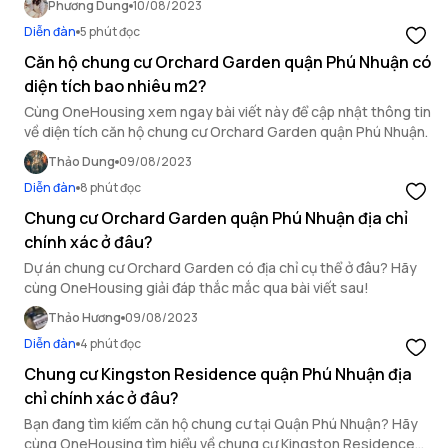
Phương Dung
10/08/2023
Diễn đàn
5 phút đọc
Căn hộ chung cư Orchard Garden quận Phú Nhuận có
diện tích bao nhiêu m2?
Cùng OneHousing xem ngay bài viết này để cập nhật thông tin
về diện tích căn hộ chung cư Orchard Garden quận Phú Nhuận.
Thảo Dung
09/08/2023
Diễn đàn
8 phút đọc
Chung cư Orchard Garden quận Phú Nhuận địa chỉ
chính xác ở đâu?
Dự án chung cư Orchard Garden có địa chỉ cụ thể ở đâu? Hãy
cùng OneHousing giải đáp thắc mắc qua bài viết sau!
Thảo Hương
09/08/2023
Diễn đàn
4 phút đọc
Chung cư Kingston Residence quận Phú Nhuận địa
chỉ chính xác ở đâu?
Bạn đang tìm kiếm căn hộ chung cư tại Quận Phú Nhuận? Hãy
cùng OneHousing tìm hiểu về chung cư Kingston Residence