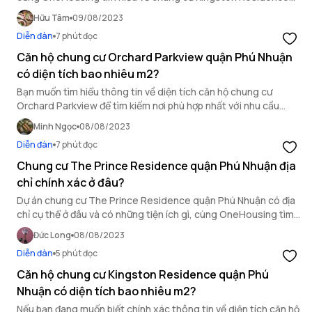
quận Phú Nhuận qua bài viết dưới đây.
Hữu Tâm
09/08/2023
Diễn đàn
7 phút đọc
Căn hộ chung cư Orchard Parkview quận Phú Nhuận
có diện tích bao nhiêu m2?
Bạn muốn tìm hiểu thông tin về diện tích căn hộ chung cư
Orchard Parkview để tìm kiếm nơi phù hợp nhất với nhu cầu
không gian của mình? Hãy cùng OneHousing tìm hiểu ngay
Minh Ngọc
08/08/2023
các loại hình và diện tích căn hộ dự án này với bài viết dưới đây.
Diễn đàn
7 phút đọc
Chung cư The Prince Residence quận Phú Nhuận địa
chỉ chính xác ở đâu?
Dự án chung cư The Prince Residence quận Phú Nhuận có địa
chỉ cụ thể ở đâu và có những tiện ích gì, cùng OneHousing tìm
hiểu ngay qua bài viết sau đây.
Đức Long
08/08/2023
Diễn đàn
5 phút đọc
Căn hộ chung cư Kingston Residence quận Phú
Nhuận có diện tích bao nhiêu m2?
Nếu bạn đang muốn biết chính xác thông tin về diện tích căn hộ