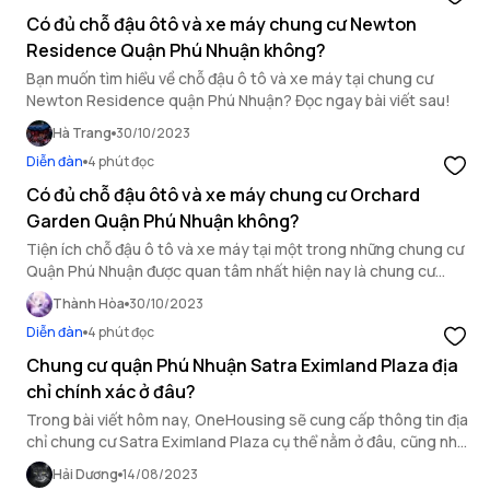
Có đủ chỗ đậu ôtô và xe máy chung cư Newton
Residence Quận Phú Nhuận không?
Bạn muốn tìm hiểu về chỗ đậu ô tô và xe máy tại chung cư
Newton Residence quận Phú Nhuận? Đọc ngay bài viết sau!
Hà Trang
30/10/2023
Diễn đàn
4 phút đọc
Có đủ chỗ đậu ôtô và xe máy chung cư Orchard
Garden Quận Phú Nhuận không?
Tiện ích chỗ đậu ô tô và xe máy tại một trong những chung cư
Quận Phú Nhuận được quan tâm nhất hiện nay là chung cư
Orchard Garden như thế nào?
Thành Hòa
30/10/2023
Diễn đàn
4 phút đọc
Chung cư quận Phú Nhuận Satra Eximland Plaza địa
chỉ chính xác ở đâu?
Trong bài viết hôm nay, OneHousing sẽ cung cấp thông tin địa
chỉ chung cư Satra Eximland Plaza cụ thể nằm ở đâu, cũng như
các loại hình căn hộ tại chung cư có điểm gì đặc biệt.
Hải Dương
14/08/2023