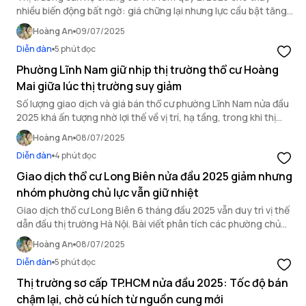
nhiều biến động bất ngờ: giá chững lại nhưng lực cầu bật tăng,
liệu có báo hiệu cho một chu kỳ mới?
Hoàng An
09/07/2025
Diễn đàn
5 phút đọc
Phường Lĩnh Nam giữ nhịp thị trường thổ cư Hoàng
Mai giữa lúc thị trường suy giảm
Số lượng giao dịch và giá bán thổ cư phường Lĩnh Nam nửa đầu
2025 khá ấn tượng nhờ lợi thế về vị trí, hạ tầng, trong khi thị
trường thổ cư Hoàng Mai đang có dấu hiệu chững lại.
Hoàng An
08/07/2025
Diễn đàn
4 phút đọc
Giao dịch thổ cư Long Biên nửa đầu 2025 giảm nhưng
nhóm phường chủ lực vẫn giữ nhiệt
Giao dịch thổ cư Long Biên 6 tháng đầu 2025 vẫn duy trì vị thế
dẫn đầu thị trường Hà Nội. Bài viết phân tích các phường chủ
lực, diễn biến giá đất và xu hướng đầu tư.
Hoàng An
08/07/2025
Diễn đàn
5 phút đọc
Thị trường sơ cấp TP.HCM nửa đầu 2025: Tốc độ bán
chậm lại, chờ cú hích từ nguồn cung mới