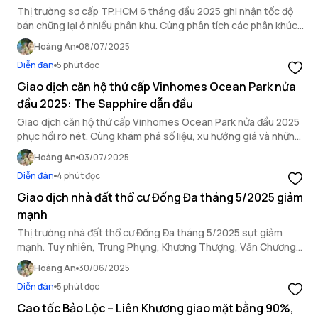
Thị trường sơ cấp TP.HCM 6 tháng đầu 2025 ghi nhận tốc độ
bán chững lại ở nhiều phân khu. Cùng phân tích các phân khúc
nổi bật và dự báo triển vọng cuối năm.
Hoàng An
08/07/2025
Diễn đàn
5 phút đọc
Giao dịch căn hộ thứ cấp Vinhomes Ocean Park nửa
đầu 2025: The Sapphire dẫn đầu
Giao dịch căn hộ thứ cấp Vinhomes Ocean Park nửa đầu 2025
phục hồi rõ nét. Cùng khám phá số liệu, xu hướng giá và những
tòa đang hút khách nhất trên thị trường.
Hoàng An
03/07/2025
Diễn đàn
4 phút đọc
Giao dịch nhà đất thổ cư Đống Đa tháng 5/2025 giảm
mạnh
Thị trường nhà đất thổ cư Đống Đa tháng 5/2025 sụt giảm
mạnh. Tuy nhiên, Trung Phụng, Khương Thượng, Văn Chương
vẫn ghi nhận tích cực cho nhà đầu tư dài hạn.
Hoàng An
30/06/2025
Diễn đàn
5 phút đọc
Cao tốc Bảo Lộc – Liên Khương giao mặt bằng 90%,