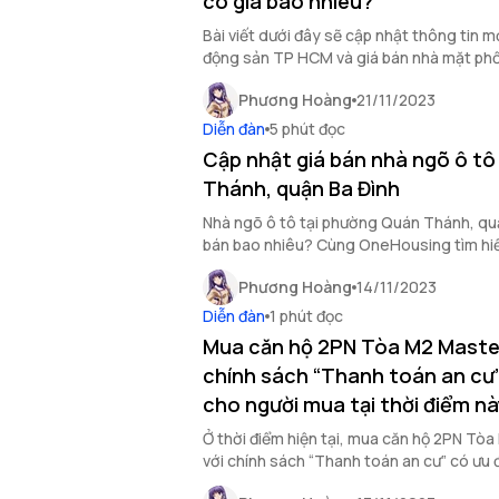
có giá bao nhiêu?
Bài viết dưới đây sẽ cập nhật thông tin mớ
động sản TP HCM và giá bán nhà mặt ph
Trinh, Quận 1.
Phương Hoàng
21/11/2023
Diễn đàn
5 phút đọc
Cập nhật giá bán nhà ngõ ô tô
Thánh, quận Ba Đình
Nhà ngõ ô tô tại phường Quán Thánh, qu
bán bao nhiêu? Cùng OneHousing tìm hiểu
tích bất động sản phường Quán Thánh qu
Phương Hoàng
14/11/2023
Diễn đàn
1 phút đọc
Mua căn hộ 2PN Tòa M2 Master
chính sách “Thanh toán an cư” 
cho người mua tại thời điểm n
Ở thời điểm hiện tại, mua căn hộ 2PN Tò
với chính sách “Thanh toán an cư” có ưu 
Cùng tìm hiểu qua bài viết sau đây.