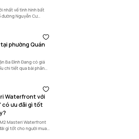
i nhất về tình hình bất
ố đường Nguyễn Cư
 tại phường Quán
ận Ba Đình Đang có giá
 chi tiết qua bài phân
ận Ba Đình dưới đây.
i Waterfront với
có ưu đãi gì tốt
ày?
a M2 Masteri Waterfront
đãi gì tốt cho người mua?