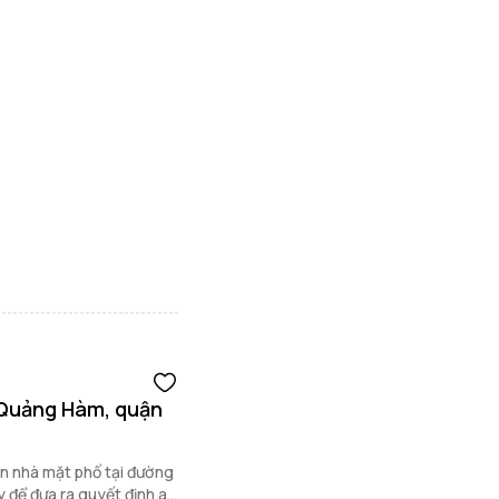
 Quảng Hàm, quận
n nhà mặt phố tại đường
để đưa ra quyết định an