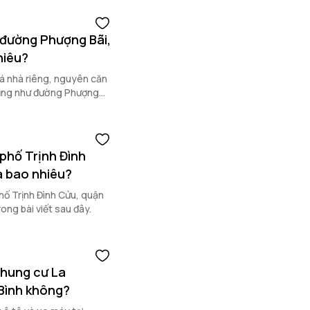
 đường Phượng Bãi,
hiêu?
iá nhà riêng, nguyên căn
cũng như đường Phượng
g.
phố Trịnh Đình
à bao nhiêu?
hố Trịnh Đình Cửu, quận
ng bài viết sau đây.
chung cư La
Bình không?