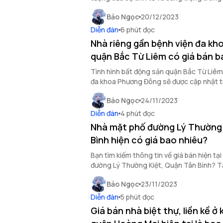
OneHousing khám phá chi tiết trong bài v
Bảo Ngọc
20/12/2023
Diễn đàn
6 phút đọc
Nhà riêng gần bệnh viện đa k
quận Bắc Từ Liêm có giá bán b
Tình hình bất động sản quận Bắc Từ Liêm
đa khoa Phương Đông sẽ được cập nhật tr
OneHousing.
Bảo Ngọc
24/11/2023
Diễn đàn
4 phút đọc
Nhà mặt phố đường Lý Thường 
Bình hiện có giá bao nhiêu?
Bạn tìm kiếm thông tin về giá bán hiện tạ
đường Lý Thường Kiệt, Quận Tân Bình? Tấ
trong bài viết sau đây của OneHousing.
Bảo Ngọc
23/11/2023
Diễn đàn
5 phút đọc
Giá bán nhà biệt thự, liền kề ở 