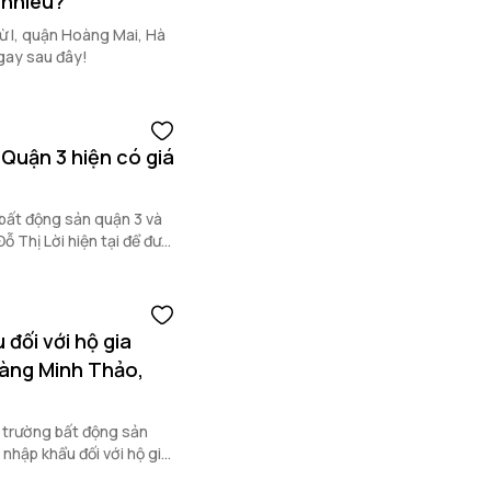
 nhiêu?
 Lừ I, quận Hoàng Mai, Hà
gay sau đây!
Quận 3 hiện có giá
bất động sản quận 3 và
 Thị Lời hiện tại để đưa
g sản tại đây.
đối với hộ gia
oàng Minh Thảo,
 trường bất động sản
nhập khẩu đối với hộ gia
Thảo, quận Bắc Từ Liêm.