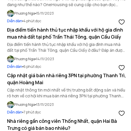
đang như thế nào? OneHousing sẽ cung cấp cho bạn đọc
những thông tin chi tiết về loại hình bất động sản này thông
Phương Nga
15/11/2023
qua bài viết dưới đây.
Diễn đàn
4 phút đọc
Địa điểm tiến hành thủ tục nhập khẩu với hộ gia đình
mua nhà đất tại phố Trần Thái Tông, quận Cầu Giấy
Địa điểm tiến hành thủ tục nhập khẩu với hộ gia đình mua nhà
đất tại phố Trần Thái Tông, quận Cầu Giấy ở đâu? Đáp án được
OneHousing bật mí trong bài viết dưới đây.
Phương Nga
14/11/2023
Diễn đàn
6 phút đọc
Cập nhật giá bán nhà riêng 3PN tại phường Thanh Trì,
quận Hoàng Mai
Cập nhật thông tin mới nhất về thị trường bất động sản và hiểu
rõ hơn về cơ hội khi mua bán nhà riêng 3PN tại phường Thanh
Trì, quận Hoàng Mai.
Phương Nga
13/11/2023
Diễn đàn
7 phút đọc
Nhà riêng gần công viên Thống Nhất, quận Hai Bà
Trưng có giá bán bao nhiêu?