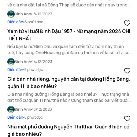
về giá nhà đất tại xã Đồng Tháp sẽ được cập nhật ngay trong
bài viết dưới đây của OneHousing.
Đình Anh
18/12/2023
Diễn đàn
6 phút đọc
Xem tử vi tuổi Đinh Dậu 1957 - Nữ mạng năm 2024 CHI
TIẾT NHẤT
Nếu bạn là nữ Đinh Dậu và quan tâm đến tử vi hôm nay thiên
tuế, hãy cùng OneHousing giải đáp cụ thể hơn về lá số tử vi của
bạn trong bài viết sau.
Đình Anh
14/12/2023
Diễn đàn
5 phút đọc
Giá bán nhà riêng, nguyên căn tại đường Hồng Bàng,
quận 11 là bao nhiêu?
Giá nhà riêng đường Hồng Bàng là bao nhiêu? Thực trạng nhà
đất thổ cư quận 11 như thế nào? Cùng tham khảo bài viết dưới
đây nhé.
Đình Anh
13/12/2023
Diễn đàn
5 phút đọc
Nhà mặt phố đường Nguyễn Thị Khai, Quận 3 hiện có
giá bao nhiêu?