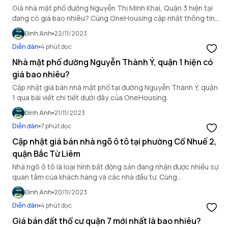
Giá nhà mặt phố đường Nguyễn Thị Minh Khai, Quận 3 hiện tại
đang có giá bao nhiêu? Cùng OneHousing cập nhật thông tin
mới nhất trong bài viết này.
Đình Anh
22/11/2023
Diễn đàn
4 phút đọc
Nhà mặt phố đường Nguyễn Thành Ý, quận 1 hiện có
giá bao nhiêu?
Cập nhật giá bán nhà mặt phố tại đường Nguyễn Thành Ý, quận
1 qua bài viết chi tiết dưới đây của OneHousing.
Đình Anh
21/11/2023
Diễn đàn
7 phút đọc
Cập nhật giá bán nhà ngõ ô tô tại phường Cổ Nhuế 2,
quận Bắc Từ Liêm
Nhà ngõ ô tô là loại hình bất động sản đang nhận được nhiều sự
quan tâm của khách hàng và các nhà đầu tư. Cùng
OneHousing tìm hiểu giá bán nhà ngõ ô tô tại phường Cổ Nhuế
Đình Anh
20/11/2023
2, quận Bắc Từ Liêm để có cái nhìn tổng quan và toàn diện nhất
Diễn đàn
4 phút đọc
nhé!
Giá bán đất thổ cư quận 7 mới nhất là bao nhiêu?