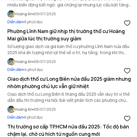
nhiều biến động bất ngờ: giá chững lại nhưng lực cầu bật tăng,
liệu có báo hiệu cho một chu kỳ mới?
Hoàng An
09/07/2025
Diễn đàn
5 phút đọc
Phường Lĩnh Nam giữ nhịp thị trường thổ cư Hoàng
Mai giữa lúc thị trường suy giảm
Số lượng giao dịch và giá bán thổ cư phường Lĩnh Nam nửa đầu
2025 khá ấn tượng nhờ lợi thế về vị trí, hạ tầng, trong khi thị
trường thổ cư Hoàng Mai đang có dấu hiệu chững lại.
Hoàng An
08/07/2025
Diễn đàn
4 phút đọc
Giao dịch thổ cư Long Biên nửa đầu 2025 giảm nhưng
nhóm phường chủ lực vẫn giữ nhiệt
Giao dịch thổ cư Long Biên 6 tháng đầu 2025 vẫn duy trì vị thế
dẫn đầu thị trường Hà Nội. Bài viết phân tích các phường chủ
lực, diễn biến giá đất và xu hướng đầu tư.
Hoàng An
08/07/2025
Diễn đàn
5 phút đọc
Thị trường sơ cấp TP.HCM nửa đầu 2025: Tốc độ bán
chậm lại, chờ cú hích từ nguồn cung mới