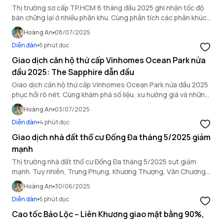
Thị trường sơ cấp TP.HCM 6 tháng đầu 2025 ghi nhận tốc độ
bán chững lại ở nhiều phân khu. Cùng phân tích các phân khúc
nổi bật và dự báo triển vọng cuối năm.
Hoàng An
08/07/2025
Diễn đàn
5 phút đọc
Giao dịch căn hộ thứ cấp Vinhomes Ocean Park nửa
đầu 2025: The Sapphire dẫn đầu
Giao dịch căn hộ thứ cấp Vinhomes Ocean Park nửa đầu 2025
phục hồi rõ nét. Cùng khám phá số liệu, xu hướng giá và những
tòa đang hút khách nhất trên thị trường.
Hoàng An
03/07/2025
Diễn đàn
4 phút đọc
Giao dịch nhà đất thổ cư Đống Đa tháng 5/2025 giảm
mạnh
Thị trường nhà đất thổ cư Đống Đa tháng 5/2025 sụt giảm
mạnh. Tuy nhiên, Trung Phụng, Khương Thượng, Văn Chương
vẫn ghi nhận tích cực cho nhà đầu tư dài hạn.
Hoàng An
30/06/2025
Diễn đàn
5 phút đọc
Cao tốc Bảo Lộc – Liên Khương giao mặt bằng 90%,