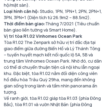
hộ/mặt sàn).
Loại hình căn hộ:
Studio,
1PN
, 1PN+1, 2PN, 2PN+1,
3PN
, 3PN+1 (Diện tích từ 26.9m2 – 88.5m2).
Thời điểm bàn giao:
Tháng 7/2021 (Tiêu chuẩn
bàn giao liền tường và Smart Home).
Vị trí tòa R1.02 Vinhomes Ocean Park
Tòa R1.02 The Zenpark sở hữu vị trí đắc địa tại
giao điểm giữa đường Biển Hồ và Lý Thánh Tông
– tuyến huyết mạch kết nối quốc lộ 5A, 5B và
trung tâm Vinhomes Ocean Park. Nhờ đó, cư dân
có thể di chuyển thuận tiện cả nội khu lẫn ngoại
khu. Đặc biệt, tòa R1.02 nằm đối diện công viên
hồ điều hòa Trâu Quỳ 29ha, mang đến không
gian sống trong lành và tầm nhìn panorama ấn
tượng.
Về ranh giới, tòa R1.02 giáp tòa R1.03 (phía Đông
Bắc), tòa R1.01 và vườn Nhật Bản (phía Đông