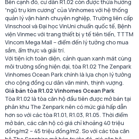
Bên cạnh đó, cư dân R1.02 còn được thừa hưởng
“ngũ trụ kim cương” của Vinhomes với hệ thống
quản lý vận hành chuyên nghiệp, Trường liên cấp
Vinschool và Đại học VinUni chuẩn quốc tế, Bệnh
viện Vinmec với trang thiết bị y tế tiên tiến, TTTM
Vincom Mega Mall – điểm đến lý tưởng cho mua
sắm, ẩm thực và giải trí.
Với tiện ích toàn diện, cảnh quan xanh mát cùng
môi trường sống hiện đại, tòa R1.02 The Zenpark
Vinhomes Ocean Park chính là lựa chọn lý tưởng
cho cộng đồng cư dân văn minh, thịnh vượng.
Giá bán tòa R1.02 Vinhomes Ocean Park
Tòa R1.02 là tòa căn hộ đầu tiên được mở bán tại
phân khu The Zenpark nên có mức giá hấp dẫn
hơn so với các tòa R1.01, R1.03, R1.05. Thời điểm
mở bán, các căn hộ có giá chỉ khoảng 40 triệu
đồng/m2 – 45 triệu đồng/m2. So với các tòa căn
hộ The Sapphire mở bán trước đó, giá căn hộ