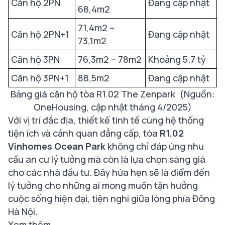
Căn hộ 2PN
Đang cập nhật
68,4m2
71,4m2 –
Căn hộ 2PN+1
Đang cập nhật
73,1m2
Căn hộ 3PN
76,3m2 – 78m2
Khoảng 5.7 tỷ
Căn hộ 3PN+1
88,5m2
Đang cập nhật
Bảng giá căn hộ tòa R1.02 The Zenpark (Nguồn:
OneHousing, cập nhật tháng 4/2025)
Với vị trí đắc địa, thiết kế tinh tế cùng hệ thống
tiện ích và cảnh quan đẳng cấp, tòa
R1.02
Vinhomes Ocean Park
không chỉ đáp ứng nhu
cầu an cư lý tưởng mà còn là lựa chọn sáng giá
cho các nhà đầu tư. Đây hứa hẹn sẽ là điểm đến
lý tưởng cho những ai mong muốn tận hưởng
cuộc sống hiện đại, tiện nghi giữa lòng phía Đông
Hà Nội.
Xem thêm