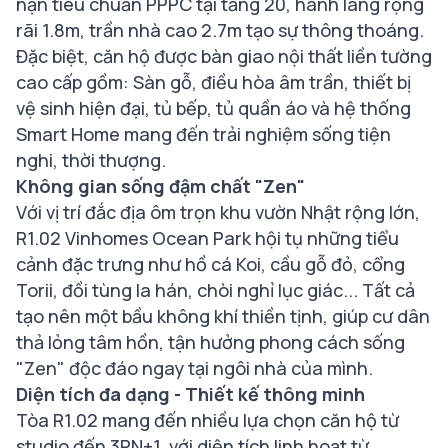
nạn tiêu chuẩn PPPC tại tầng 20, hành lang rộng
rãi 1.8m, trần nhà cao 2.7m tạo sự thông thoáng.
Đặc biệt, căn hộ được bàn giao nội thất liền tường
cao cấp gồm: Sàn gỗ, điều hòa âm trần, thiết bị
vệ sinh hiện đại, tủ bếp, tủ quần áo và hệ thống
Smart Home mang đến trải nghiệm sống tiện
nghi, thời thượng.
Không gian sống đậm chất "Zen"
Với vị trí đắc địa ôm trọn khu vườn Nhật rộng lớn,
R1.02 Vinhomes Ocean Park hội tụ những tiểu
cảnh đặc trưng như hồ cá Koi, cầu gỗ đỏ, cổng
Torii, đồi tùng la hán, chòi nghỉ lục giác... Tất cả
tạo nên một bầu không khí thiền tịnh, giúp cư dân
thả lỏng tâm hồn, tận hưởng phong cách sống
"Zen" độc đáo ngay tại ngôi nhà của mình.
Diện tích đa dạng - Thiết kế thông minh
Tòa R1.02 mang đến nhiều lựa chọn căn hộ từ
studio đến 3PN+1, với diện tích linh hoạt từ