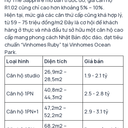
R1.02 cũng chỉ cao hơn khoảng 5% – 10%.
Hiện tại, mức giá các căn thứ cấp cũng khá hợp lý,
từ 59 – 75 triệu đồng/m2 Đây là cơ hội để khách
hàng ở thực và nhà đầu tư sở hữu một căn hộ cao
cấp mang phong cách Nhật Bản độc đáo, đạt tiêu
chuẩn “Vinhomes Ruby” tại Vinhomes Ocean
Park.
Loại hình
Diện tích
Giá bán
26,9m2 –
Căn hộ studio
1.9 - 2.1 tỷ
28,5m2
40,8m2 –
Căn hộ 1PN
2.5 - 2.8 tỷ
44,3m2
47,2m2 –
Căn hộ 1PN+1
2.9 - 3.1 tỷ
52,2m2
68,2m2 –