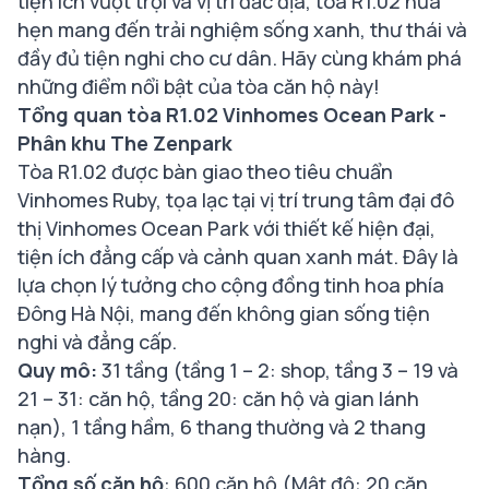
tiện ích vượt trội và vị trí đắc địa, tòa R1.02 hứa
hẹn mang đến trải nghiệm sống xanh, thư thái và
đầy đủ tiện nghi cho cư dân. Hãy cùng khám phá
những điểm nổi bật của tòa căn hộ này!
Tổng quan tòa R1.02 Vinhomes Ocean Park -
Phân khu The Zenpark
Tòa R1.02 được bàn giao theo tiêu chuẩn
Vinhomes Ruby, tọa lạc tại vị trí trung tâm đại đô
thị Vinhomes Ocean Park với thiết kế hiện đại,
tiện ích đẳng cấp và cảnh quan xanh mát. Đây là
lựa chọn lý tưởng cho cộng đồng tinh hoa phía
Đông Hà Nội, mang đến không gian sống tiện
nghi và đẳng cấp.
Quy mô:
31 tầng (tầng 1 – 2: shop, tầng 3 – 19 và
21 – 31: căn hộ, tầng 20: căn hộ và gian lánh
nạn), 1 tầng hầm, 6 thang thường và 2 thang
hàng.
Tổng số căn hộ
: 600 căn hộ (Mật độ: 20 căn