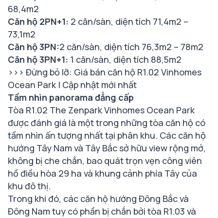
68,4m2
Căn hộ 2PN+1:
2 căn/sàn, diện tích 71,4m2 –
73,1m2
Căn hộ 3PN:
2 căn/sàn, diện tích 76,3m2 – 78m2
Căn hộ 3PN+1:
1 căn/sàn, diện tích 88,5m2
>>> Đừng bỏ lỡ:
Giá bán căn hộ R1.02 Vinhomes
Ocean Park
| Cập nhật mới nhất
Tầm nhìn panorama đẳng cấp
Tòa R1.02 The Zenpark Vinhomes Ocean Park
được đánh giá là một trong những tòa căn hộ có
tầm nhìn ấn tượng nhất tại phân khu. Các căn hộ
hướng Tây Nam và Tây Bắc sở hữu view rộng mở,
không bị che chắn, bao quát trọn vẹn công viên
hồ điều hòa 29 ha và khung cảnh phía Tây của
khu đô thị.
Trong khi đó, các căn hộ hướng Đông Bắc và
Đông Nam tuy có phần bị chắn bởi tòa R1.03 và