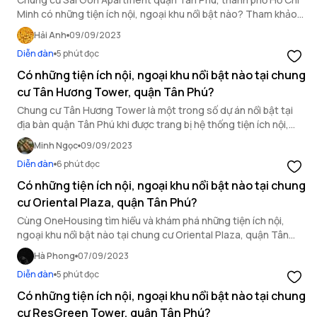
Minh có những tiện ích nội, ngoại khu nổi bật nào? Tham khảo
ngay sau đây!
Hải Anh
09/09/2023
Diễn đàn
5 phút đọc
Có những tiện ích nội, ngoại khu nổi bật nào tại chung
cư Tân Hương Tower, quận Tân Phú?
Chung cư Tân Hương Tower là một trong số dự án nổi bật tại
địa bàn quận Tân Phú khi được trang bị hệ thống tiện ích nội,
ngoại khu hiện đại. Trong bài viết dưới đây, hãy cùng
Minh Ngọc
09/09/2023
OneHousing khám phá chuỗi tiện ích nội, ngoại khu của dự án
Diễn đàn
6 phút đọc
này.
Có những tiện ích nội, ngoại khu nổi bật nào tại chung
cư Oriental Plaza, quận Tân Phú?
Cùng OneHousing tìm hiểu và khám phá những tiện ích nội,
ngoại khu nổi bật nào tại chung cư Oriental Plaza, quận Tân
Phú qua bài chia sẻ dưới đây.
Hà Phong
07/09/2023
Diễn đàn
5 phút đọc
Có những tiện ích nội, ngoại khu nổi bật nào tại chung
cư ResGreen Tower, quận Tân Phú?