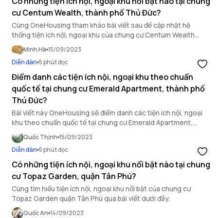
Có những tiện ích nội, ngoại khu nổi bật nào tại chung
cư Centum Wealth, thành phố Thủ Đức?
Cùng OneHousing tham khảo bài viết sau để cập nhật hệ
thống tiện ích nội, ngoại khu của chung cư Centum Wealth
thành phố Thủ Đức. Xem ngay!
Minh Hà
15/09/2023
Diễn đàn
5 phút đọc
Điểm danh các tiện ích nội, ngoại khu theo chuẩn
quốc tế tại chung cư Emerald Apartment, thành phố
Thủ Đức?
Bài viết này OneHousing sẽ điểm danh các tiện ích nội, ngoại
khu theo chuẩn quốc tế tại chung cư Emerald Apartment,
thành phố Thủ Đức để bạn có thể tham khảo.
Quốc Thịnh
15/09/2023
Diễn đàn
5 phút đọc
Có những tiện ích nội, ngoại khu nổi bật nào tại chung
cư Topaz Garden, quận Tân Phú?
Cùng tìm hiểu tiện ích nội, ngoại khu nổi bật của chung cư
Topaz Garden quận Tân Phú qua bài viết dưới đây.
Quốc An
14/09/2023