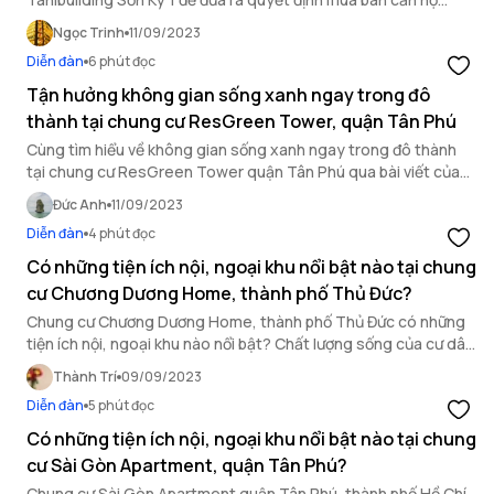
chung cư quận Tân Phú thì bài viết sau đây sẽ là nguồn tài liệu
Ngọc Trinh
11/09/2023
hữu ích cho bạn!
Diễn đàn
6 phút đọc
Tận hưởng không gian sống xanh ngay trong đô
thành tại chung cư ResGreen Tower, quận Tân Phú
Cùng tìm hiểu về không gian sống xanh ngay trong đô thành
tại chung cư ResGreen Tower quận Tân Phú qua bài viết của
OneHousing.
Đức Anh
11/09/2023
Diễn đàn
4 phút đọc
Có những tiện ích nội, ngoại khu nổi bật nào tại chung
cư Chương Dương Home, thành phố Thủ Đức?
Chung cư Chương Dương Home, thành phố Thủ Đức có những
tiện ích nội, ngoại khu nào nổi bật? Chất lượng sống của cư dân
tại đây ra sao? Cùng tìm hiểu kỹ hơn qua bài viết này.
Thành Trí
09/09/2023
Diễn đàn
5 phút đọc
Có những tiện ích nội, ngoại khu nổi bật nào tại chung
cư Sài Gòn Apartment, quận Tân Phú?
Chung cư Sài Gòn Apartment quận Tân Phú, thành phố Hồ Chí