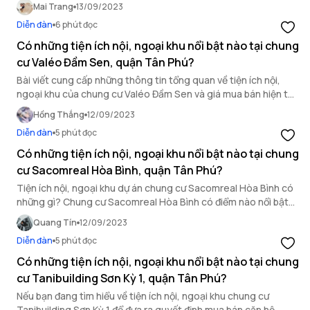
Mai Trang
13/09/2023
đây!
Diễn đàn
6 phút đọc
Có những tiện ích nội, ngoại khu nổi bật nào tại chung
cư Valéo Đầm Sen, quận Tân Phú?
Bài viết cung cấp những thông tin tổng quan về tiện ích nội,
ngoại khu của chung cư Valéo Đầm Sen và giá mua bán hiện tại
của dự án đối với những người đang có nhu cầu mua bán căn hộ
Hồng Thắng
12/09/2023
chung cư quận Tân Phú.
Diễn đàn
5 phút đọc
Có những tiện ích nội, ngoại khu nổi bật nào tại chung
cư Sacomreal Hòa Bình, quận Tân Phú?
Tiện ích nội, ngoại khu dự án chung cư Sacomreal Hòa Bình có
những gì? Chung cư Sacomreal Hòa Bình có điểm nào nổi bật?
Cùng tham khảo bài viết dưới đây nhé.
Quang Tín
12/09/2023
Diễn đàn
5 phút đọc
Có những tiện ích nội, ngoại khu nổi bật nào tại chung
cư Tanibuilding Sơn Kỳ 1, quận Tân Phú?
Nếu bạn đang tìm hiểu về tiện ích nội, ngoại khu chung cư
Tanibuilding Sơn Kỳ 1 để đưa ra quyết định mua bán căn hộ