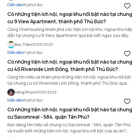
Diễn đàn
6 phút đọc
Có những tiện ích nội, ngoại khu nổi bật nào tại chung
cư 9 View Apartment, thành phố Thủ Đức?
Cùng OneHousing khám phá các tiện ích nội khu, ngoại khu hấp
dẫn tại chung cư 9 View Apartment qua bài viết ngay sau đây.
Bảo Trân
13/09/2023
Diễn đàn
7 phút đọc
Có những tiện ích nội, ngoại khu nổi bật nào tại chung
cư 4S Riverside Linh Đông, thành phố Thủ Đức?
Cùng tìm hiểu và khám phá những tiện ích nội, ngoại khu nổi bật
tại chung cư 4S Riverside Linh Đông, thành phố Thủ Đức qua
bài chia sẻ dưới đây.
Hồng Phúc
13/09/2023
Diễn đàn
5 phút đọc
Có những tiện ích nội, ngoại khu nổi bật nào tại chung
cư Sacomreal - 584, quận Tân Phú?
Bạn đang tìm hiểu về chung cư Sacomreal - 584, quận Tân Phú
và muốn biết những tiện ích nội, ngoại khu nổi bật của dự án?
OneHousing sẽ cùng bạn khám phá trong bài viết ngay dưới