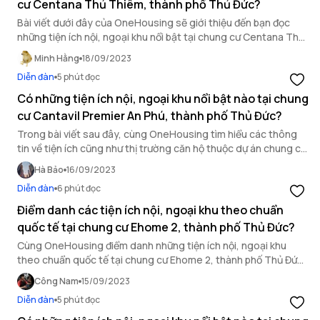
cư Centana Thủ Thiêm, thành phố Thủ Đức?
Bài viết dưới đây của OneHousing sẽ giới thiệu đến bạn đọc
những tiện ích nội, ngoại khu nổi bật tại chung cư Centana Thủ
Thiêm, thành phố Thủ Đức.
Minh Hằng
18/09/2023
Diễn đàn
5 phút đọc
Có những tiện ích nội, ngoại khu nổi bật nào tại chung
cư Cantavil Premier An Phú, thành phố Thủ Đức?
Trong bài viết sau đây, cùng OneHousing tìm hiểu các thông
tin về tiện ích cũng như thị trường căn hộ thuộc dự án chung cư
Cantavil Premier An Phú
Hà Bảo
16/09/2023
Diễn đàn
6 phút đọc
Điểm danh các tiện ích nội, ngoại khu theo chuẩn
quốc tế tại chung cư Ehome 2, thành phố Thủ Đức?
Cùng OneHousing điểm danh những tiện ích nội, ngoại khu
theo chuẩn quốc tế tại chung cư Ehome 2, thành phố Thủ Đức
trong bài viết dưới đây.
Công Nam
15/09/2023
Diễn đàn
5 phút đọc