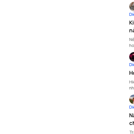
qu
Di
K
n
Nế
ho
tố
Di
H
Hi
nh
Di
N
c
Tr