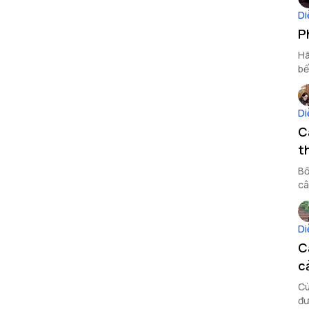
Di
P
Hã
bế
Di
C
t
Bố
câ
nh
Di
C
c
Cù
đư