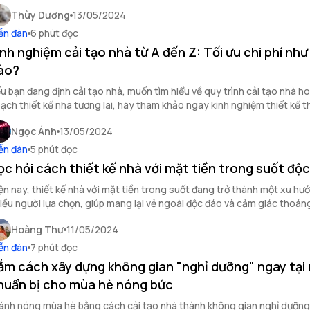
yết cải tạo với chi phí tối ưu.
Thùy Dương
13/05/2024
ễn đàn
6 phút đọc
inh nghiệm cải tạo nhà từ A đến Z: Tối ưu chi phí như
ào?
u bạn đang định cải tạo nhà, muốn tìm hiểu về quy trình cải tạo nhà ho
ạch thiết kế nhà tương lai, hãy tham khảo ngay kinh nghiệm thiết kế t
i ưu chi phí.
Ngọc Ánh
13/05/2024
ễn đàn
5 phút đọc
ọc hỏi cách thiết kế nhà với mặt tiền trong suốt độ
ện nay, thiết kế nhà với mặt tiền trong suốt đang trở thành một xu h
iều người lựa chọn, giúp mang lại vẻ ngoài độc đáo và cảm giác thoán
Hoàng Thư
11/05/2024
ễn đàn
7 phút đọc
ắm cách xây dựng không gian "nghỉ dưỡng" ngay tại
huẩn bị cho mùa hè nóng bức
ánh nóng mùa hè bằng cách cải tạo nhà thành không gian nghỉ dưỡng