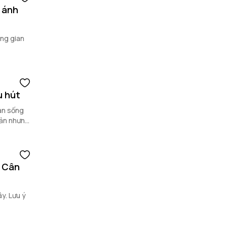
" ánh
ông gian
u hút
ian sống
iản nhưng
? Cân
y. Lưu ý