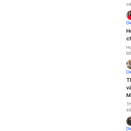
cá
Di
H
c
Họ
Đồ
Di
T
v
M
Th
số
bà
Di