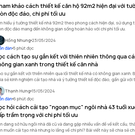
ham khảo cách thiết kế căn hộ 92m2 hiện đại với tư
ròn độc đáo, chi phí tối ưu
m hiểu ý tưởng thiết kế nhà 92m2 theo phong cách hiện đại, sử dụng 
òn độc đáo mang đến không gian sống hoàn hảo với chi phí tối ưu.
Hồng Nhung
23/05/2024
ễn đàn
5 phút đọc
ọc cách tạo sự gắn kết với thiên nhiên thông qua c
hông gian xanh trong thiết kế căn nhà
o sự gắn kết với thiên nhiên qua lối thiết kế nhà có không gian xanh. B
ia sẻ kinh nghiệm cải tạo nhà và ý tưởng thiết kế độc đáo, gần gũi với 
Thạnh Hưng
15/05/2024
ễn đàn
6 phút đọc
ọc hỏi cách cải tạo "ngoạn mục" ngôi nhà 43 tuổi x
ấp trầm trọng với chi phí tối ưu
n đang sở hữu ngôi nhà đã cũ và đang gặp nhiều vấn đề về kết cấu, t
n muốn cải tạo nhà nhưng lo lắng về chi phí? Bài viết này sẽ chia sẻ ch