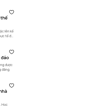
 thế
ặc lên kế
hực tế để
c đáo
ướng được
g đãng.
 nhà
. Học