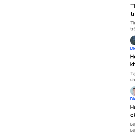
T
t
Tì
tr
Di
H
k
Tạ
ch
Di
H
c
Bạ
Bạ