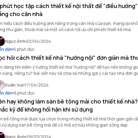
 phút học tập cách thiết kế nội thất để "điều hướng
ắng cho căn nhà
m hiểu cách điều hướng ánh nắng trong căn nhà của bạn, mang lại kh
ng thư giãn, thoải mái và một số cách tối ưu chi phí khi thiết kế nhà.
Ngọc Ánh
22/04/2024
ễn đàn
5 phút đọc
ọc hỏi cách thiết kế nhà "hướng nội" đơn giản mà th
n đang tìm kiếm ý tưởng thiết kế nhà "hướng nội" để tạo nên không g
 cúng, riêng tư? Bài viết này sẽ chia sẻ những gợi ý cải tạo nhà đơn g
c đáo giúp bạn biến ước mơ thành hiện thực.
Xuân Vui
17/04/2024
ễn đàn
9 phút đọc
ên hay không làm sàn bê tông mài cho thiết kế nhà
hắc kỹ để không hối hận khi sử dụng
n bê tông mài được lựa chọn trong những thiết kế nhà thời gian gần đâ
i sử dụng sàn bê tông mài để có thể sở hữu không gian sống đẹp.
Ngọc Ánh
29/03/2024