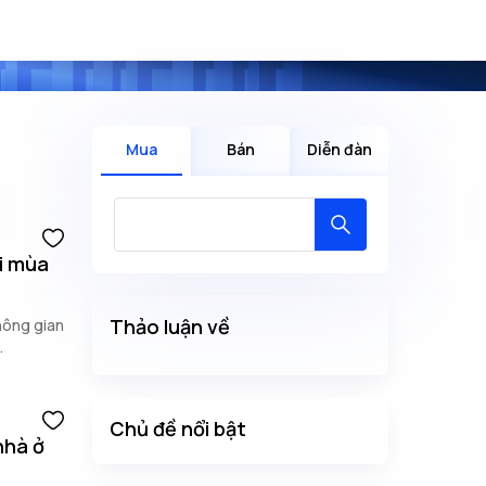
Mua
Bán
Diễn đàn
i mùa
Thảo luận về
hông gian
.
Chủ đề nổi bật
nhà ở