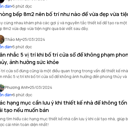
ễn đàn
5 phút đọc
hòng bếp 8m2 nên bố trí như nào để vừa đẹp vừa tiệ
y cùng nhau khám phá các gợi ý và nguyên tắc thiết kế để tạo ra mộ
p 8m2 vừa đẹp vừa tiện nghi qua bài viết sau đây.
Thảo My
25/03/2024
ễn đàn
5 phút đọc
ân nhắc 5 vị trí khi bố trí cửa sổ để không phạm pho
hủy, ảnh hưởng sức khỏe
 trí cửa sổ đúng cũng là một điều quan trọng trong vấn đề thiết kế nh
n nhắc 5 vị trí khi bố trí cửa sổ để không ảnh hưởng đến phong thủy và
é!
Phương Anh
25/03/2024
ễn đàn
6 phút đọc
ác hạng mục cần lưu ý khi thiết kế nhà để không tốn
ải tạo nếu muốn bán
ng tìm hiểu các hạng mục thiết kế nhà cần lưu ý khi cải tạo nhà, giúp 
ợc cái nhìn toàn diện nhất!