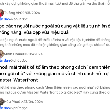
ch xây dựng không gian thoải mái, tươi mới để thư giãn và thư thái mỗ
Tường Vi
09/05/2024
ễn đàn
4 phút đọc
ọc cách người nước ngoài sử dụng vật liệu tự nhiên 
hống nắng: Vừa đẹp vừa hiệu quả
c tập người nước ngoài để thiết kế nhà ở với vật liệu tự nhiên để chốn
ng thời những mẹo để mở rộng không gian sống cũng được chia sẻ dư
Minh Châu
08/05/2024
ễn đàn
5 phút đọc
hoải mái thiết kế tổ ấm theo phong cách "đem thiên
ào ngôi nhà" với không gian mở và chính sách hỗ trợ
asteri Waterfront
iết kế nhà theo phong cách “đem thiên nhiên vào ngôi nhà” với không
ng mở của dự án Masteri Waterfront có gì đặc biệt? Hãy cùng theo d
i viết sau!
Hữu Phước
23/04/2024
ễn đàn
5 phút đọc