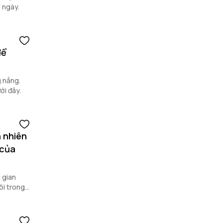
i ngày.
để
g nắng.
ới đây.
 nhiên
 của
 gian
õi trong