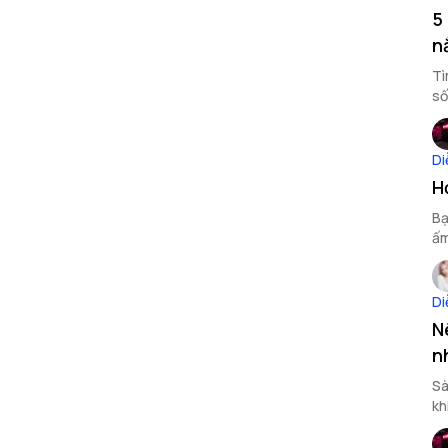
5
n
Tì
số
Di
H
Bạ
ấm
độ
Di
N
n
Sà
kh