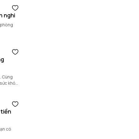
n nghi
t phòng
ng
à. Cùng
 sức khỏe
 tiền
bạn có