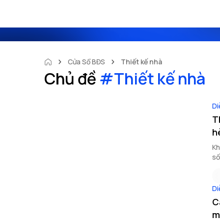
Cửa Sổ BĐS
Thiết kế nhà
Chủ đề
#
Thiết kế nhà
Di
T
h
Kh
số
Di
C
m