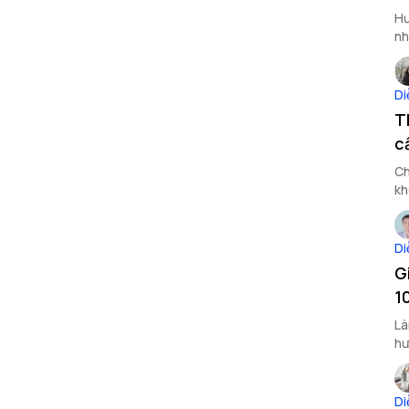
Hư
nh
Di
T
c
Ch
kh
Di
G
1
Là
hư
tr
Di