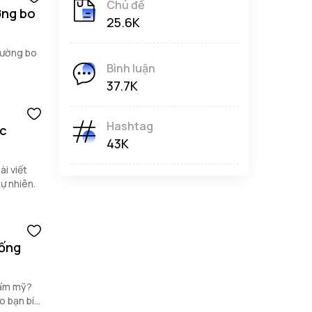
Chủ đề
ờng bo
25.6K
tường bo
Bình luận
37.7K
Hashtag
ác
43K
ài viết
tự nhiên.
uống
hẩm mỹ?
o bạn bí