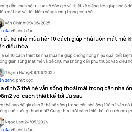
ớng dẫn cách bố trí cửa sổ đón gió và thiết kế giếng trời giúp nhà ở đ
iên mát mẻ và tiết kiệm năng lượng trong mùa hè.
Vân Chinh
09/06/2025
ễn đàn
6 phút đọc
hiết kế nhà mùa hè: 10 cách giúp nhà luôn mát mẻ 
ần điều hòa
ia sẻ 10 cách thiết kế nhà mùa hè giúp chống nóng hiệu quả, tiết kiệm
ông gian sống mát mẻ và dễ chịu mà không cần phụ thuộc vào điều h
Thạnh Hưng
09/06/2025
ễn đàn
5 phút đọc
ia đình 3 thế hệ vẫn sống thoải mái trong căn nhà ố
08m2 với cách thiết kế tối ưu sau
m thế nào để gia đình 3 thế hệ sống trong căn nhà ống 108m2 vẫn có 
ởng cuộc sống thoải mái? Cùng theo dõi cách thiết kế tối ưu được giớ
ong bài viết sau.
Ngọc Lan
24/05/2024
ễn đàn
6 phút đọc