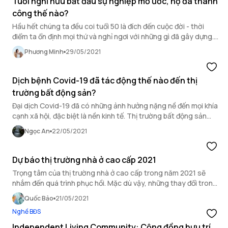
Tuổi nghỉ hưu bắt đầu sự nghiệp mơ ước, họ đã thành
công thế nào?
Hầu hết chúng ta đều coi tuổi 50 là đích đến cuộc đời - thời
điểm ta ổn định mọi thứ và nghỉ ngơi với những gì đã gây dựng.
Tuy nhiên, hãy để 5 câu chuyện dưới đây chứng minh rằng
Phương Minh
29/05/2021
không bao giờ là quá muộn để bạn có một khởi đầu mới.
Dịch bệnh Covid-19 đã tác động thế nào đến thị
trường bất động sản?
Đại dịch Covid-19 đã có những ảnh hưởng nặng nề đến mọi khía
cạnh xã hội, đặc biệt là nền kinh tế. Thị trường bất động sản
cũng đã trải qua những biến động lớn, hãy cùng OneHousing
Ngọc An
22/05/2021
phân tích kỹ hơn qua bài dịch từ Forbes.com.
Dự báo thị trường nhà ở cao cấp 2021
Trọng tâm của thị trường nhà ở cao cấp trong năm 2021 sẽ
nhắm đến quá trình phục hồi. Mặc dù vậy, những thay đổi trong
năm 2020 khiến quá trình này có thể gặp nhiều vấn đề.
Quốc Bảo
21/05/2021
Nghề BĐS
Independent Living Community: Cộng đồng hưu trí