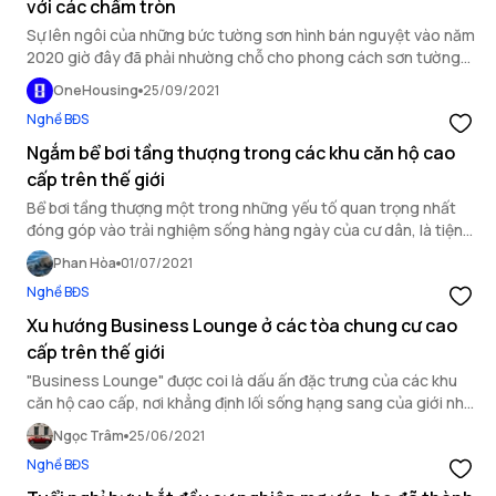
với các chấm tròn
Sự lên ngôi của những bức tường sơn hình bán nguyệt vào năm
2020 giờ đây đã phải nhường chỗ cho phong cách sơn tường
mới theo kiểu chấm tròn “ngẫu hứng”. Cùng myLiving khám phá
OneHousing
25/09/2021
xu hướng DIY mới của các bạn trẻ ở Mỹ.
Nghề BĐS
Ngắm bể bơi tầng thượng trong các khu căn hộ cao
cấp trên thế giới
Bể bơi tầng thượng một trong những yếu tố quan trọng nhất
đóng góp vào trải nghiệm sống hàng ngày của cư dân, là tiện
ích khẳng định tính chất cao cấp của khu căn hộ.
Phan Hòa
01/07/2021
Nghề BĐS
Xu hướng Business Lounge ở các tòa chung cư cao
cấp trên thế giới
"Business Lounge" được coi là dấu ấn đặc trưng của các khu
căn hộ cao cấp, nơi khẳng định lối sống hạng sang của giới nhà
giàu.
Ngọc Trâm
25/06/2021
Nghề BĐS