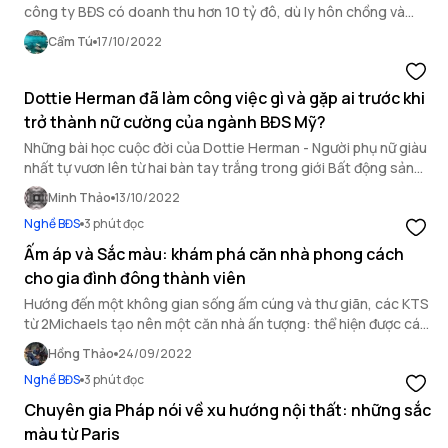
công ty BĐS có doanh thu hơn 10 tỷ đô, dù ly hôn chồng và
mất khoảng 40% cổ phần nhưng tài sản vẫn không ngừng tăng
Cẩm Tú
17/10/2022
lên, tới nay Wu Yajun - Nữ tỷ phú BĐS Trung Quốc hiện là nữ chủ
tịch của tên tuổi có khối tài sản trị giá 15,2 tỷ USD.
Dottie Herman đã làm công việc gì và gặp ai trước khi
trở thành nữ cường của ngành BĐS Mỹ?
Những bài học cuộc đời của Dottie Herman - Người phụ nữ giàu
nhất tự vươn lên từ hai bàn tay trắng trong giới Bất động sản
tại Mỹ.
Minh Thảo
13/10/2022
Nghề BĐS
3 phút đọc
Ấm áp và Sắc màu: khám phá căn nhà phong cách
cho gia đình đông thành viên
Hướng đến một không gian sống ấm cúng và thư giãn, các KTS
từ 2Michaels tạo nên một căn nhà ấn tượng: thể hiện được cá
tính, đồng thời cũng đảm bảo sự thoải mái cho những giây phút
Hồng Thảo
24/09/2022
nghỉ ngơi.
Nghề BĐS
3 phút đọc
Chuyên gia Pháp nói về xu hướng nội thất: những sắc
màu từ Paris