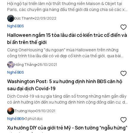
Hội ngộ tại triển lãm nội thất thường niên Maison & Objet tại
Paris, các chuyên gia hàng đầu thế giới đã cùng chia sẻ các xu
hướng dự đoán cho năm 2023 sắp tới. Đây chắc chắn sẽ là 5
Đức Thanh
22/09/2022
điều bạn không thể bỏ lỡ nếu đang lên kế hoạch trang trí lại căn
Nghề BĐS
nhà thân yêu của mình!
Halloween ngắm 15 tòa lâu đài có kiến trúc cổ điển và
bí ẩn trên thế giới
Cùng OneHousing "du ngoạn" mùa Halloween trên những
công trình tòa lâu đài có vẻ đẹp cổ kính của thế giới, qua bài
viết được lược dịch từ CnTraveler. Bạn đã sẵn sàng chiêm
Hồng Thắng
28/10/2021
ngưỡng những lâu đài từ New Zealand đến Romania và hơn thế
Nghề BĐS
nữa?
Washington Post: 5 xu hướng định hình BĐS căn hộ
sau đại dịch Covid-19
Dịch Covid-19 và sự gia tăng dân số trong những năm gần đây
có ảnh hưởng lớn đến xu hướng định hình cộng đồng dân cư, do
đó nhu cầu về nhà ở chung cư cũng có sự thay đổi rõ rệt. Dưới
Trường Học
09/10/2021
đây là 5 xu hướng mới được đánh giá là sẽ định hình ngành công
Nghề BĐS
3 phút đọc
nghiệp BĐS căn hộ trong những năm tới.
Xu hướng DIY của giới trẻ Mỹ - Sơn tường “ngẫu hứng”