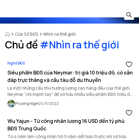
Cửa Sổ BĐS
Nhìn ra thế giới
Chủ đề
#
Nhìn ra thế giới
Nghề BĐS
Siêu phẩm BĐS của Neymar: trị giá 10 triệu đô, có sân
đáp trực thăng và cầu tàu đỗ du thuyền
Là một những cầu thủ hưởng lương cao hàng đầu của thế giới,
Neymar “chi mạnh tay” để sở hữu nhiều siêu phẩm BĐS triệu đô
và tận hưởng cuộc sống đáng mơ ước.
Phương Nga
24/11/2022
Wu Yajun - Từ công nhân lương 16 USD đến tỷ phú
BĐS Trung Quốc
Từ 4 năm làm công nhân tới 5 năm viết báo trước khi sở hữu