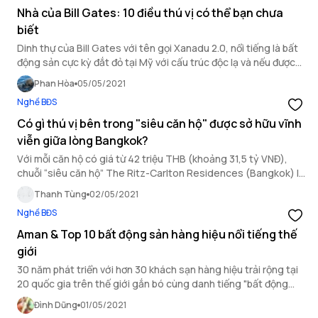
Nhà của Bill Gates: 10 điều thú vị có thể bạn chưa
biết
Dinh thự của Bill Gates với tên gọi Xanadu 2.0, nổi tiếng là bất
động sản cực kỳ đắt đỏ tại Mỹ với cấu trúc độc lạ và nếu được
bán ngay hôm nay, nó sẽ thu về cho Gates hơn 145 triệu USD
Phan Hòa
05/05/2021
(theo Business Insider).
Nghề BĐS
Có gì thú vị bên trong "siêu căn hộ" được sở hữu vĩnh
viễn giữa lòng Bangkok?
Với mỗi căn hộ có giá từ 42 triệu THB (khoảng 31,5 tỷ VNĐ),
chuỗi “siêu căn hộ” The Ritz-Carlton Residences (Bangkok) là
đích đến của giới siêu giàu Thái Lan bởi sở hữu mọi yếu tố vàng
Thanh Tùng
02/05/2021
mà không phải bất kỳ căn hộ hạng sang nào cũng có được.
Nghề BĐS
Aman & Top 10 bất động sản hàng hiệu nổi tiếng thế
giới
30 năm phát triển với hơn 30 khách sạn hàng hiệu trải rộng tại
20 quốc gia trên thế giới gắn bó cùng danh tiếng "bất động
sản hàng hiệu", Aman được xem như "foot-print legend" của
Đình Dũng
01/05/2021
các resort hạng sang hiện đại.