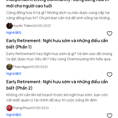
mới cho người cao tuổi
Cộng đồng hưu trí là gì? Những dịch vụ nào được cung cấp tại
cộng đồng hưu trí? Chi phí bạn cần trả để sinh sống tại những
cộng đồng này là bao nhiêu? Hãy cùng OneHousing tìm hiểu
Huyền Trâm
20/05/2021
qua bài viết sau.
Nghề BĐS
Early Retirement: Nghỉ hưu sớm và những điều cần
biết (Phần 1)
Early Retirement hay Nghỉ hưu sớm là gì? Và làm sao để chúng
ta đạt được mục tiêu đó? Hãy cùng OneHousing tìm hiểu qua
bài lược dịch từ Forbes.
Thảo Ngọc
13/05/2021
Nghề BĐS
Early Retirement: Nghỉ hưu sớm và những điều cần
biết (Phần 2)
Không chỉ cần lên kế hoạch trước khi nghỉ hưu sớm, bạn còn
cần biết quản lý tài chính để duy trì cuộc sống ổn định.
Trang Phúc
13/05/2021
Nghề BĐS