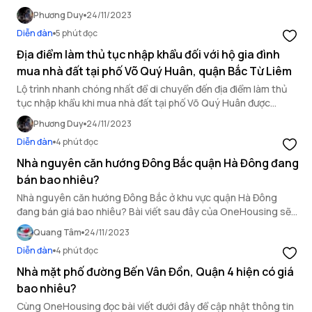
Phương Duy
24/11/2023
Diễn đàn
5 phút đọc
Địa điểm làm thủ tục nhập khẩu đối với hộ gia đình
mua nhà đất tại phố Võ Quý Huân, quận Bắc Từ Liêm
Lộ trình nhanh chóng nhất để di chuyển đến địa điểm làm thủ
tục nhập khẩu khi mua nhà đất tại phố Võ Quý Huân được
OneHousing chia sẻ trong bài viết sau đây.
Phương Duy
24/11/2023
Diễn đàn
4 phút đọc
Nhà nguyên căn hướng Đông Bắc quận Hà Đông đang
bán bao nhiêu?
Nhà nguyên căn hướng Đông Bắc ở khu vực quận Hà Đông
đang bán giá bao nhiêu? Bài viết sau đây của OneHousing sẽ
giúp bạn cập nhật thông tin chi tiết về loại hình bất động này.
Quang Tâm
24/11/2023
Diễn đàn
4 phút đọc
Nhà mặt phố đường Bến Vân Đồn, Quận 4 hiện có giá
bao nhiêu?
Cùng OneHousing đọc bài viết dưới đây để cập nhật thông tin