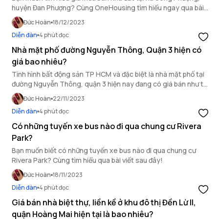
huyện Đan Phượng? Cùng OneHousing tìm hiểu ngay qua bài
viết dưới đây!
Đức Hoàn
18/12/2023
Diễn đàn
4 phút đọc
Nhà mặt phố đường Nguyễn Thông, Quận 3 hiện có
giá bao nhiêu?
Tình hình bất động sản TP HCM và đặc biệt là nhà mặt phố tại
đường Nguyễn Thông, quận 3 hiện nay đang có giá bán như thế
nào? Cùng OneHousing tìm hiểu chi tiết trong bài viết sau đây.
Đức Hoàn
22/11/2023
Diễn đàn
4 phút đọc
Có những tuyến xe bus nào đi qua chung cư Rivera
Park?
Bạn muốn biết có những tuyến xe bus nào đi qua chung cư
Rivera Park? Cùng tìm hiểu qua bài viết sau đây!
Đức Hoàn
18/11/2023
Diễn đàn
4 phút đọc
Giá bán nhà biệt thự, liền kề ở khu đô thị Đền Lừ II,
quận Hoàng Mai hiện tại là bao nhiêu?