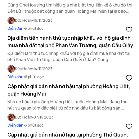
Cùng OneHousing tìm hiểu giá nhà biệt thự, liền kề ở khu đô thị
Đền Lừ II thuộc bất động sản quận Hoàng Mai hiện tại là bao
nhiêu ngay sau đây.
Đức Hoàn
16/11/2023
Diễn đàn
5 phút đọc
Địa điểm tiến hành thủ tục nhập khẩu với hộ gia đình
mua nhà đất tại phố Phan Văn Trường, quận Cầu Giấy
Địa điểm làm thủ tục nhập khẩu với hộ gia đình mua nhà đất tại
phố Phan Văn Trường, quận Cầu Giấy ở đâu? Cùng
OneHousing tìm hiểu trong bài viết này.
Đức Hoàn
14/11/2023
Diễn đàn
6 phút đọc
Cập nhật giá bán nhà nở hậu tại phường Hoàng Liệt,
quận Hoàng Mai
Nhà nở hậu ở phường Hoàng Liệt, quận Hoàng Mai, đang thu
hút sự quan tâm đặc biệt từ các nhà đầu tư bất động sản.
OneHousing sẽ cung cấp thông tin mới nhất qua bài viết này!
Đức Hoàn
07/11/2023
Diễn đàn
5 phút đọc
Cập nhật giá bán nhà nở hậu tại phường Thổ Quan,