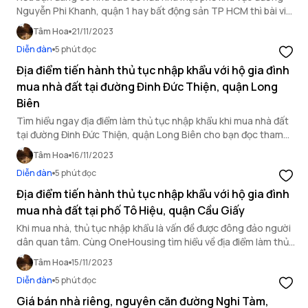
Nguyễn Phi Khanh, quận 1 hay bất động sản TP HCM thì bài viết
này sẽ là nguồn thông tin hữu ích dành cho bạn.
Tâm Hoa
21/11/2023
Diễn đàn
5 phút đọc
Địa điểm tiến hành thủ tục nhập khẩu với hộ gia đình
mua nhà đất tại đường Đinh Đức Thiện, quận Long
Biên
Tìm hiểu ngay địa điểm làm thủ tục nhập khẩu khi mua nhà đất
tại đường Đinh Đức Thiện, quận Long Biên cho bạn đọc tham
khảo.
Tâm Hoa
16/11/2023
Diễn đàn
5 phút đọc
Địa điểm tiến hành thủ tục nhập khẩu với hộ gia đình
mua nhà đất tại phố Tô Hiệu, quận Cầu Giấy
Khi mua nhà, thủ tục nhập khẩu là vấn đề được đông đảo người
dân quan tâm. Cùng OneHousing tìm hiểu về địa điểm làm thủ
tục nhập khẩu tại phố Tô Hiệu, quận Cầu Giấy qua bài viết sau
Tâm Hoa
15/11/2023
nhé!
Diễn đàn
5 phút đọc
Giá bán nhà riêng, nguyên căn đường Nghi Tàm,