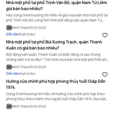
Nhà mặt phố tại phố Trịnh Văn Bô, quận Nam Từ Liêm
giá bán bao nhiêu?
Hãy cùng OneHousing tìm hiểu về giá mua bán nhà mặt phố tại
phố Trịnh Văn Bô cùng tình hình bất động sản quận Nam Từ
Liêm hiện tại qua bài viết bên dưới đây!
Minh Thảo
30/10/2023
Diễn đàn
5 phút đọc
Nhà mặt phố tại phố Bùi Xương Trạch, quận Thanh
Xuân có giá bán bao nhiêu?
Bất động sản quận Thanh Xuân có biến động ra sao trong
những năm trở lại đây? Tình hình mua bán nhà mặt phố trên phố
Bùi Xương Trạch như thế nào? Hãy cùng theo dõi bài viết sau
Minh Thảo
25/10/2023
đây của OneHousing để biết thêm thông tin chi tiết.
Diễn đàn
5 phút đọc
Hướng cửa chính phù hợp phong thủy tuổi Giáp Dần
1974
Cùng OneHousing tìm hiểu về hướng cửa chính phù hợp theo
phong thủy theo mệnh cho người tuổi Giáp Dần 1974. Đọc bài
viết để biết thêm nhiều thông tin về phong thủy nhà ở Việt
Minh Thảo
25/10/2023
Nam!