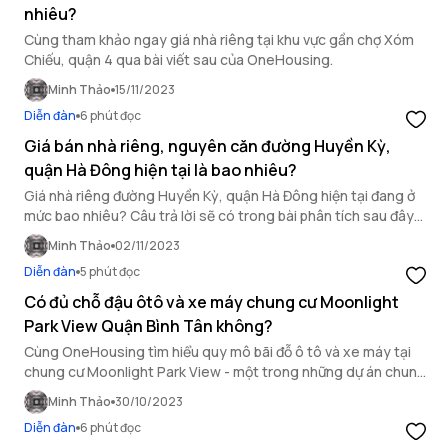
nhiêu?
Cùng tham khảo ngay giá nhà riêng tại khu vực gần chợ Xóm
Chiếu, quận 4 qua bài viết sau của OneHousing.
Minh Thảo
15/11/2023
Diễn đàn
6 phút đọc
Giá bán nhà riêng, nguyên căn đường Huyền Kỳ,
quận Hà Đông hiện tại là bao nhiêu?
Giá nhà riêng đường Huyền Kỳ, quận Hà Đông hiện tại đang ở
mức bao nhiêu? Câu trả lời sẽ có trong bài phân tích sau đây
của OneHousing!
Minh Thảo
02/11/2023
Diễn đàn
5 phút đọc
Có đủ chỗ đậu ôtô và xe máy chung cư Moonlight
Park View Quận Bình Tân không?
Cùng OneHousing tìm hiểu quy mô bãi đỗ ô tô và xe máy tại
chung cư Moonlight Park View - một trong những dự án chung
cư quận Bình Tân nổi bật.
Minh Thảo
30/10/2023
Diễn đàn
6 phút đọc