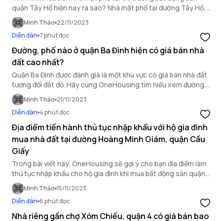
quận Tây Hồ hiện nay ra sao? Nhà mặt phố tại đường Tây Hồ,
quận Tây Hồ giá bán bao nhiêu? Cùng OneHousing tìm hiểu!
Minh Thảo
22/11/2023
Diễn đàn
7 phút đọc
Đường, phố nào ở quận Ba Đình hiện có giá bán nhà
đất cao nhất?
Quận Ba Đình được đánh giá là một khu vực có giá bán nhà đất
tương đối đắt đỏ. Hãy cùng OneHousing tìm hiểu xem đường,
phố nào ở quận Ba Đình có giá bán nhà đất cao nhất ở thời điểm
Minh Thảo
21/11/2023
hiện tại nhé.
Diễn đàn
4 phút đọc
Địa điểm tiến hành thủ tục nhập khẩu với hộ gia đình
mua nhà đất tại đường Hoàng Minh Giám, quận Cầu
Giấy
Trong bài viết này, OneHousing sẽ gợi ý cho bạn địa điểm làm
thủ tục nhập khẩu cho hộ gia đình khi mua bất động sản quận
Cầu Giấy, khu vực đường Hoàng Minh Giám.
Minh Thảo
15/11/2023
Diễn đàn
6 phút đọc
Nhà riêng gần chợ Xóm Chiếu, quận 4 có giá bán bao