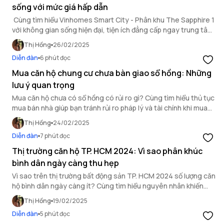
sống với mức giá hấp dẫn
Cùng tìm hiểu Vinhomes Smart City - Phân khu The Sapphire 1
với không gian sống hiện đại, tiện ích đẳng cấp ngay trung tâm
đại đô thị thông minh.
Thị Hồng
26/02/2025
Diễn đàn
6 phút đọc
Mua căn hộ chung cư chưa bàn giao sổ hồng: Những
lưu ý quan trọng
Mua căn hộ chưa có sổ hồng có rủi ro gì? Cùng tìm hiểu thủ tục
mua bán nhà giúp bạn tránh rủi ro pháp lý và tài chính khi mua
căn hộ chung cư.
Thị Hồng
24/02/2025
Diễn đàn
7 phút đọc
Thị trường căn hộ TP. HCM 2024: Vì sao phân khúc
bình dân ngày càng thu hẹp
Vì sao trên thị trường bất động sản TP. HCM 2024 số lượng căn
hộ bình dân ngày càng ít? Cùng tìm hiểu nguyên nhân khiến
nguồn cung phân khúc này ngày càng thu hẹp.
Thị Hồng
19/02/2025
Diễn đàn
5 phút đọc