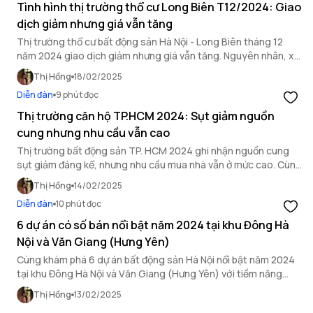
Tình hình thị trường thổ cư Long Biên T12/2024: Giao
dịch giảm nhưng giá vẫn tăng
Thị trường thổ cư bất động sản Hà Nội - Long Biên tháng 12
năm 2024 giao dịch giảm nhưng giá vẫn tăng. Nguyên nhân, xu
hướng và cơ hội đầu tư ra sao? Cập nhật ngay!
Thị Hồng
18/02/2025
Diễn đàn
9 phút đọc
Thị trường căn hộ TP.HCM 2024: Sụt giảm nguồn
cung nhưng nhu cầu vẫn cao
Thị trường bất động sản TP. HCM 2024 ghi nhận nguồn cung
sụt giảm đáng kể, nhưng nhu cầu mua nhà vẫn ở mức cao. Cùng
tìm hiểu ngay!
Thị Hồng
14/02/2025
Diễn đàn
10 phút đọc
6 dự án có số bán nổi bật năm 2024 tại khu Đông Hà
Nội và Văn Giang (Hưng Yên)
Cùng khám phá 6 dự án bất động sản Hà Nội nổi bật năm 2024
tại khu Đông Hà Nội và Văn Giang (Hưng Yên) với tiềm năng
tăng trưởng hấp dẫn.
Thị Hồng
13/02/2025