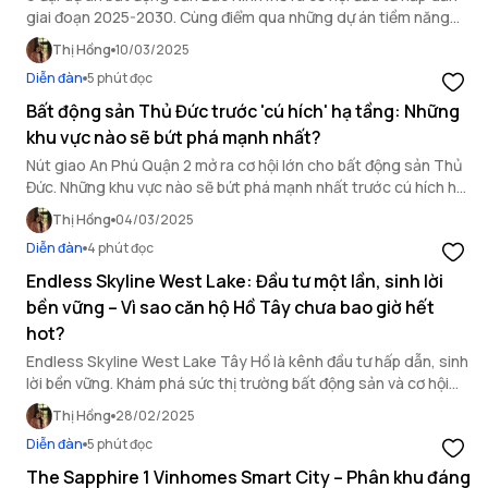
giai đoạn 2025-2030. Cùng điểm qua những dự án tiềm năng
này!
Thị Hồng
10/03/2025
Diễn đàn
5 phút đọc
Bất động sản Thủ Đức trước 'cú hích' hạ tầng: Những
khu vực nào sẽ bứt phá mạnh nhất?
Nút giao An Phú Quận 2 mở ra cơ hội lớn cho bất động sản Thủ
Đức. Những khu vực nào sẽ bứt phá mạnh nhất trước cú hích hạ
tầng? Phân tích chi tiết trong bài sau.
Thị Hồng
04/03/2025
Diễn đàn
4 phút đọc
Endless Skyline West Lake: Đầu tư một lần, sinh lời
bền vững – Vì sao căn hộ Hồ Tây chưa bao giờ hết
hot?
Endless Skyline West Lake Tây Hồ là kênh đầu tư hấp dẫn, sinh
lời bền vững. Khám phá sức thị trường bất động sản và cơ hội
đầu tư không thể bỏ lỡ!
Thị Hồng
28/02/2025
Diễn đàn
5 phút đọc
The Sapphire 1 Vinhomes Smart City – Phân khu đáng