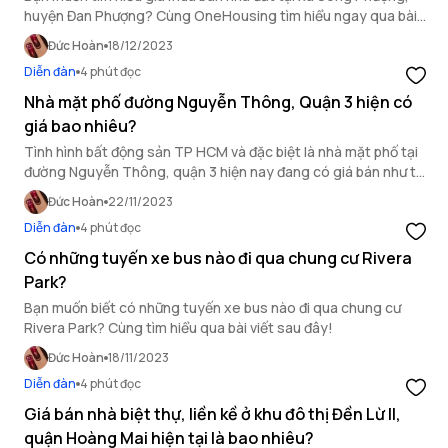
huyện Đan Phượng? Cùng OneHousing tìm hiểu ngay qua bài
viết dưới đây!
Đức Hoàn
18/12/2023
Diễn đàn
4 phút đọc
Nhà mặt phố đường Nguyễn Thông, Quận 3 hiện có
giá bao nhiêu?
Tình hình bất động sản TP HCM và đặc biệt là nhà mặt phố tại
đường Nguyễn Thông, quận 3 hiện nay đang có giá bán như thế
nào? Cùng OneHousing tìm hiểu chi tiết trong bài viết sau đây.
Đức Hoàn
22/11/2023
Diễn đàn
4 phút đọc
Có những tuyến xe bus nào đi qua chung cư Rivera
Park?
Bạn muốn biết có những tuyến xe bus nào đi qua chung cư
Rivera Park? Cùng tìm hiểu qua bài viết sau đây!
Đức Hoàn
18/11/2023
Diễn đàn
4 phút đọc
Giá bán nhà biệt thự, liền kề ở khu đô thị Đền Lừ II,
quận Hoàng Mai hiện tại là bao nhiêu?