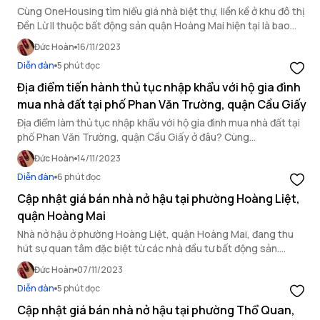
Cùng OneHousing tìm hiểu giá nhà biệt thự, liền kề ở khu đô thị
Đền Lừ II thuộc bất động sản quận Hoàng Mai hiện tại là bao
nhiêu ngay sau đây.
Đức Hoàn
16/11/2023
Diễn đàn
5 phút đọc
Địa điểm tiến hành thủ tục nhập khẩu với hộ gia đình
mua nhà đất tại phố Phan Văn Trường, quận Cầu Giấy
Địa điểm làm thủ tục nhập khẩu với hộ gia đình mua nhà đất tại
phố Phan Văn Trường, quận Cầu Giấy ở đâu? Cùng
OneHousing tìm hiểu trong bài viết này.
Đức Hoàn
14/11/2023
Diễn đàn
6 phút đọc
Cập nhật giá bán nhà nở hậu tại phường Hoàng Liệt,
quận Hoàng Mai
Nhà nở hậu ở phường Hoàng Liệt, quận Hoàng Mai, đang thu
hút sự quan tâm đặc biệt từ các nhà đầu tư bất động sản.
OneHousing sẽ cung cấp thông tin mới nhất qua bài viết này!
Đức Hoàn
07/11/2023
Diễn đàn
5 phút đọc
Cập nhật giá bán nhà nở hậu tại phường Thổ Quan,