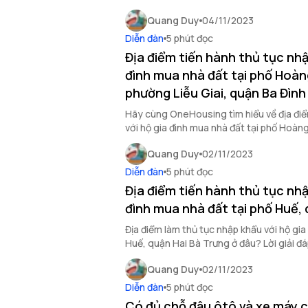
nhà đất trên phố Bạch Mai, bạn cần làm 
Quang Duy
04/11/2023
quy định. Dưới đây là địa điểm làm thủ tụ
đất trên phố Bạch Mai quận Hai Bà Trưng
Diễn đàn
5 phút đọc
Địa điểm tiến hành thủ tục nhậ
đình mua nhà đất tại phố Hoà
phường Liễu Giai, quận Ba Đình
Hãy cùng OneHousing tìm hiểu về địa điể
với hộ gia đình mua nhà đất tại phố Hoà
Giai, quận Ba Đình qua bài viết bên dưới đ
Quang Duy
02/11/2023
Diễn đàn
5 phút đọc
Địa điểm tiến hành thủ tục nhậ
đình mua nhà đất tại phố Huế,
Địa điểm làm thủ tục nhập khẩu với hộ gia
Huế, quận Hai Bà Trưng ở đâu? Lời giải đá
này của OneHousing, tìm hiểu ngay!
Quang Duy
02/11/2023
Diễn đàn
5 phút đọc
Có đủ chỗ đậu ôtô và xe máy c