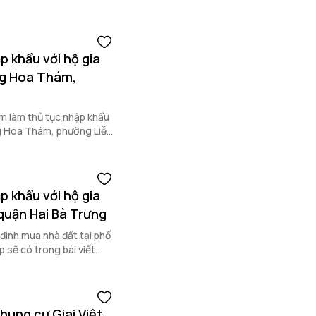
thủ tục nhập khẩu theo
c nhập khẩu khi mua nhà
.
p khẩu với hộ gia
ng Hoa Thám,
m làm thủ tục nhập khẩu
ng Hoa Thám, phường Liễu
ây.
p khẩu với hộ gia
 quận Hai Bà Trưng
 đình mua nhà đất tại phố
p sẽ có trong bài viết
hung cư Giai Việt