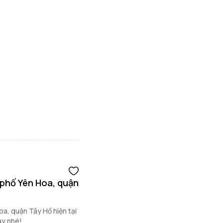
 phố Yên Hoa, quận
oa, quận Tây Hồ hiện tại
ay nhé!