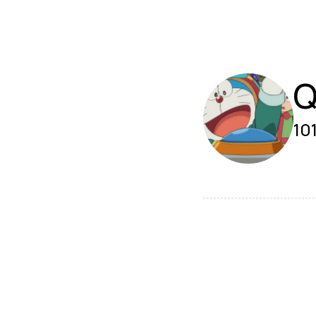
Q
101