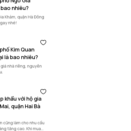
 phố Ngô Gia
à bao nhiêu?
Gia Khảm, quận Hà Đông
ngay nhé!
 phố Kim Quan
i là bao nhiêu?
 giá nhà riêng, nguyên
u.
p khẩu với hộ gia
Mai, quận Hai Bà
ển cũng làm cho nhu cầu
àng tăng cao. Khi mua