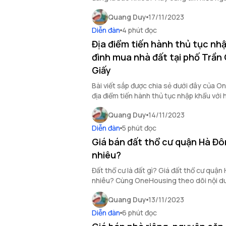
Quang Duy
17/11/2023
Diễn đàn
4 phút đọc
Địa điểm tiến hành thủ tục nhậ
đình mua nhà đất tại phố Trần
Giấy
Bài viết sắp được chia sẻ dưới đây của 
địa điểm tiến hành thủ tục nhập khẩu với 
tại phố Trần Cung, quận Cầu Giấy để bạn
Quang Duy
14/11/2023
Diễn đàn
5 phút đọc
Giá bán đất thổ cư quận Hà Đô
nhiêu?
Đất thổ cư là đất gì? Giá đất thổ cư quận
nhiêu? Cùng OneHousing theo dõi nội dun
biết thêm thông tin nhé!
Quang Duy
13/11/2023
Diễn đàn
6 phút đọc