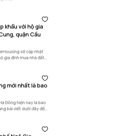
p khẩu với hộ gia
 Cung, quận Cầu
OneHousing sẽ cập nhật
hộ gia đình mua nhà đất
 đọc nắm rõ.
ng mới nhất là bao
 Hà Đông hiện nay là bao
g bài viết dưới đây để