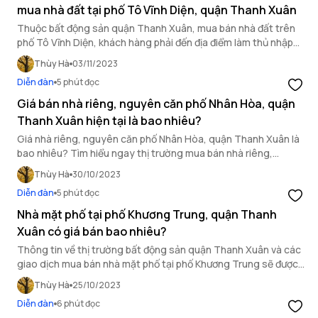
mua nhà đất tại phố Tô Vĩnh Diện, quận Thanh Xuân
Thuộc bất động sản quận Thanh Xuân, mua bán nhà đất trên
phố Tô Vĩnh Diện, khách hàng phải đến địa điểm làm thủ nhập
khẩu ở đâu?
Thùy Hà
03/11/2023
Diễn đàn
5 phút đọc
Giá bán nhà riêng, nguyên căn phố Nhân Hòa, quận
Thanh Xuân hiện tại là bao nhiêu?
Giá nhà riêng, nguyên căn phố Nhân Hòa, quận Thanh Xuân là
bao nhiêu? Tìm hiểu ngay thị trường mua bán nhà riêng,
nguyên căn tại phố Nhân Hòa, quận Thanh Xuân.
Thùy Hà
30/10/2023
Diễn đàn
5 phút đọc
Nhà mặt phố tại phố Khương Trung, quận Thanh
Xuân có giá bán bao nhiêu?
Thông tin về thị trường bất động sản quận Thanh Xuân và các
giao dịch mua bán nhà mặt phố tại phố Khương Trung sẽ được
OneHousing gửi tới bạn đọc ngay sau đây.
Thùy Hà
25/10/2023
Diễn đàn
6 phút đọc