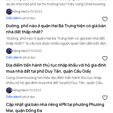
dự án nhà mặt phố tại thị trường này? Hãy cùng OneHousing
tìm hiểu và cập nhật giá bán nhà mặt phố đường Độc Lập, Quận
Hồng Hà
24/11/2023
Tân Phú qua bài viết dưới đây.
Diễn đàn
4 phút đọc
Đường, phố nào ở quận Hai Bà Trưng hiện có giá bán
nhà đất thấp nhất?
“Đường, phố nào ở quận Hai Bà Trưng hiện có giá bán nhà đất
thấp nhất?” là câu hỏi được nhiều người quan tâm đến bất động
sản quận Hai Bà Trưng đặt ra. Cùng OneHousing tìm lời giải
Hồng Hà
23/11/2023
đáp trong bài viết này.
Diễn đàn
6 phút đọc
Địa điểm tiến hành thủ tục nhập khẩu với hộ gia đình
mua nhà đất tại phố Duy Tân, quận Cầu Giấy
Cùng OneHousing tìm hiểu địa điểm tiến hành thủ tục nhập
khẩu với hộ gia đình mua nhà đất tại phố Duy Tân, quận Cầu
Giấy trong bài viết dưới đây.
Hồng Hà
14/11/2023
Diễn đàn
5 phút đọc
Cập nhật giá bán nhà riêng 4PN tại phường Phương
Mai, quận Đống Đa