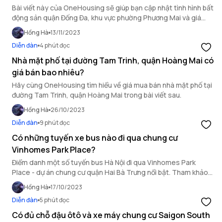
Bài viết này của OneHousing sẽ giúp bạn cập nhật tình hình bất
động sản quận Đống Đa, khu vực phường Phương Mai và giá
mua bán nhà riêng 4PN tại khu vực này.
Hồng Hà
13/11/2023
Diễn đàn
4 phút đọc
Nhà mặt phố tại đường Tam Trinh, quận Hoàng Mai có
giá bán bao nhiêu?
Hãy cùng OneHousing tìm hiểu về giá mua bán nhà mặt phố tại
đường Tam Trinh, quận Hoàng Mai trong bài viết sau.
Hồng Hà
26/10/2023
Diễn đàn
9 phút đọc
Có những tuyến xe bus nào đi qua chung cư
Vinhomes Park Place?
Điểm danh một số tuyến bus Hà Nội đi qua Vinhomes Park
Place - dự án chung cư quận Hai Bà Trưng nổi bật. Tham khảo
ngay sau đây!
Hồng Hà
17/10/2023
Diễn đàn
5 phút đọc
Có đủ chỗ đậu ôtô và xe máy chung cư Saigon South