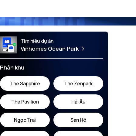
Tìm hiểu dự án
Vinhomes Ocean Park
Phân khu
The Sapphire
The Zenpark
The Pavilion
Hải Âu
Ngọc Trai
San Hô