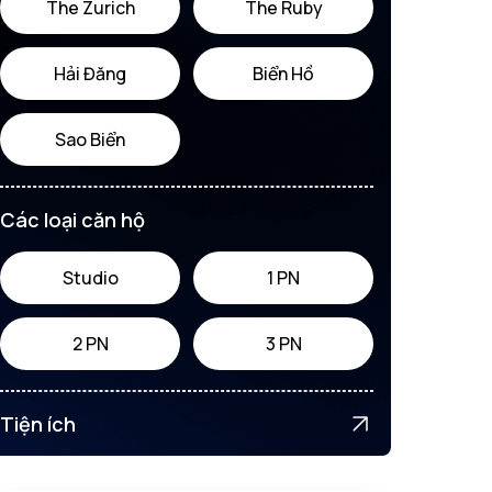
The Zurich
The Ruby
Hải Đăng
Biển Hồ
Sao Biển
Các loại căn hộ
Studio
1 PN
2 PN
3 PN
Tiện ích