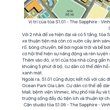
Vị trí của tòa S1.01 - The Sapphire - 
Với 2 nhà để xe hiện đại và có 5 tầng, tòa
xe thuận tiện mà còn có vườn cây ánh sáng
rổ, bóng chuyền, bể bơi ngoài trời và bể bơ
cơ hội thể hiện sự năng động và rèn luyện
Thêm vào đó, vị trí của tòa nhà cũng gần hồ
khoảng 5 phút đi bộ, cư dân có thể đến hồ
xanh mát.
Ngoài ra, S1.01 cũng được kết nối với các 
Ocean Park Gia Lâm. Cư dân có thể dễ dà
Mall, bệnh viện Vinmec, khu phố Hải Âu và 
trường sống đầy đủ tiện ích và thuận lợi ch
Căn studio tòa S1.06 - The Sapphire - V