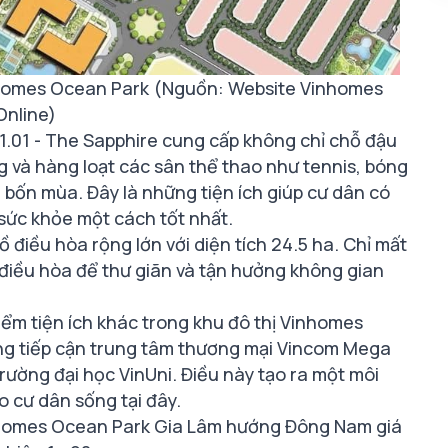
Vinhomes Ocean Park (Nguồn: Website Vinhomes
Online)
 S1.01 - The Sapphire cung cấp không chỉ chỗ đậu
 và hàng loạt các sân thể thao như tennis, bóng
i bốn mùa. Đây là những tiện ích giúp cư dân có
 sức khỏe một cách tốt nhất.
 điều hòa rộng lớn với diện tích 24.5 ha. Chỉ mất
 điều hòa để thư giãn và tận hưởng không gian
điểm tiện ích khác trong khu đô thị Vinhomes
ng tiếp cận trung tâm thương mại Vincom Mega
trường đại học VinUni. Điều này tạo ra một môi
o cư dân sống tại đây.
inhomes Ocean Park Gia Lâm hướng Đông Nam giá